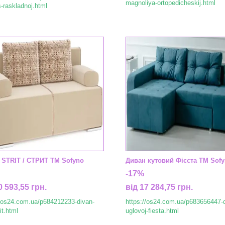
magnoliya-ortopedicheskij.html
-raskladnoj.html
 STRIT / СТРИТ ТМ Sofyno
Диван кутовий Фієста ТМ Sof
-17%
0 593,55 грн.
від 17 284,75 грн.
//os24.com.ua/p684212233-divan-
https://os24.com.ua/p683656447-
rit.html
uglovoj-fiesta.html