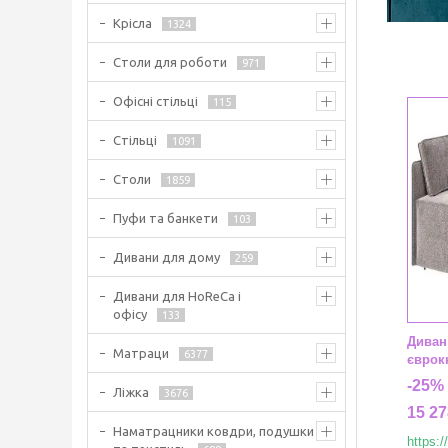
Крісла
1324
Столи для роботи
971
Офісні стільці
115
Стільці
1091
Столи
1859
Пуфи та банкети
103
Дивани для дому
259
Дивани для HoReCa і
офісу
133
Диван
Матраци
6377
єврок
-25%
Ліжка
3676
15 27
Наматрацники ковдри, подушки
https: