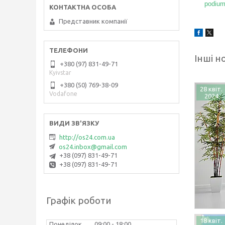
podium
Представник компанії
Інші н
+380 (97) 831-49-71
Kyivstar
+380 (50) 769-38-09
28 квіт.
Vodafone
2024
http://os24.com.ua
os24.inbox@gmail.com
+38 (097) 831-49-71
+38 (097) 831-49-71
Графік роботи
18 квіт.
Понеділок
09:00
18:00