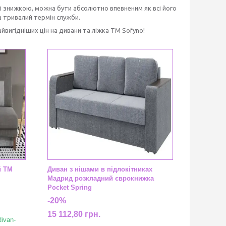
і знижкою, можна бути абсолютно впевненим як всі його
а тривалий термін служби.
йвигідніших цін на дивани та ліжка ТМ Sofyno!
й ТМ
Диван з нішами в підлокітниках
Мадрид розкладний єврокнижка
Pocket Spring
-20%
15 112,80 грн.
divan-