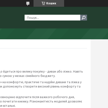
Кошик
о йдеться про велику покупку - диван або ліжко. Навіть
ю сумою у межах сімейного бюджету.
на комфортні, практичні та надійні дивани та ліжка у
они допоможуть створити високий рівень комфорту та
повноцінно відпочити після важкого робочого дня,
бо почитати книжку. Різноманітність моделей дозволяє
я вітальні.