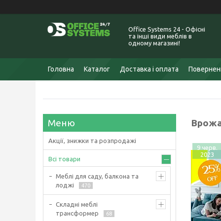
Office Systems 24 - Офісні
та інші види меблів в
одному магазині!
Головна
Каталог
Доставка і оплата
Поверненн
Врожа
Акції, знижки та розпродажі
9 черв.
2023
Всі товари
Меблі для саду, балкона та
лоджі
470
Складні меблі
трансформер
68