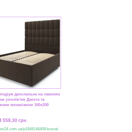
 подіум двоспальне на ламелях
им узголів'ям Дакота та
мним механізмом 160х200
4 559,30 грн.
//os24.com.ua/p1848146409-krovat-