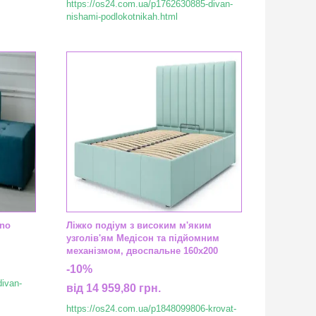
https://os24.com.ua/p1762630885-divan-
nishami-podlokotnikah.html
yno
Ліжко подіум з високим м'яким
узголів'ям Медісон та підйомним
механізмом, двоспальне 160х200
-10%
divan-
від 14 959,80 грн.
https://os24.com.ua/p1848099806-krovat-