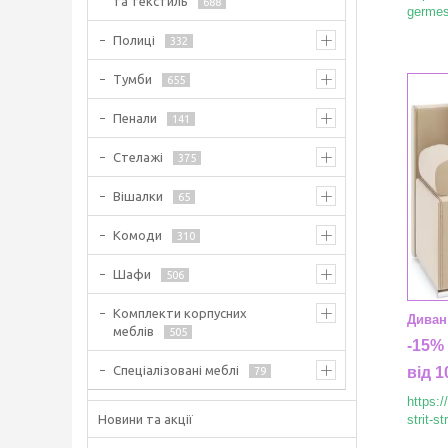
та текстиль
688
germes
Полиці
332
Тумби
655
Пенали
141
Стелажі
375
Вішалки
65
Комоди
310
Шафи
506
Комплекти корпусних
Диван
меблів
505
-15%
Спеціалізовані меблі
від 1
79
https:
Новини та акції
strit-st