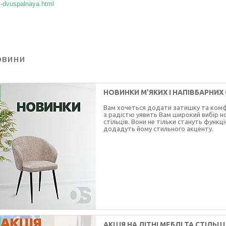
-dvuspalnaya.html
овини
НОВИНКИ М'ЯКИХ І НАПІВБАРНИХ 
Вам хочеться додати затишку та комфо
з радістю уявить Вам широкий вибір но
стільців. Вони не тільки стануть функ
додадуть йому стильного акценту.
АКЦІЯ НА ЛІТНІ МЕБЛІ ТА СТІЛЬЦІ