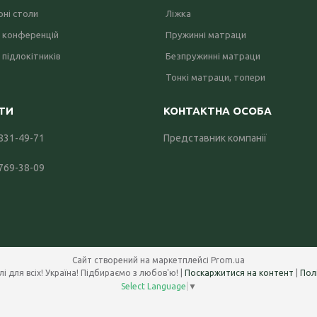
ні столи
Ліжка
 конференцій
Пружинні матраци
 підлокітників
Безпружинні матраци
Тонкі матраци, топери
 831-49-71
Представник компанії
 769-38-09
Сайт створений на маркетплейсі
Prom.ua
Office Systems 24 - меблі для всіх! Україна! Підбираємо з любов'ю! |
Поскаржитися на контент
|
Пол
Select Language
▼