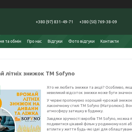
+380 (97) 831-49-71
+380 (50) 769-38-09
я та обмін
Про нас
Відгуки
Фото відгуки
Контакти
й літніх знижок ТМ Sofyno
Хто не любить знижки та акції? Особливо, якщ
невеликий відсоток знижки може бути значно
У червні пропонуємо хороший «урожай знижок» 
лаконічному стилі ТМ Sofyno (Матролюкс). В
атмосферу затишку в будинку.
Завдяки зручності виробів ТМ Sofyno, можна 
подивитися цікавий фільм у родинному колі а
втілити у життя будь-які ідеї для облаштуванн