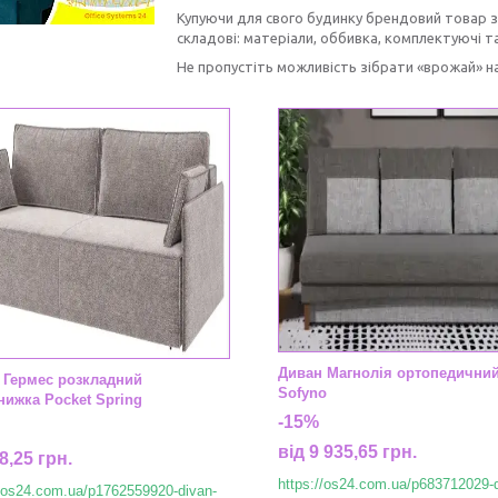
Купуючи для свого будинку брендовий товар з
складові: матеріали, оббивка, комплектуючі т
Не пропустіть можливість зібрати «врожай» на
Диван Магнолія ортопедични
 Гермес розкладний
Sofyno
нижка Pocket Spring
-15%
від 9 935,65 грн.
8,25 грн.
https://os24.com.ua/p683712029-
//os24.com.ua/p1762559920-divan-