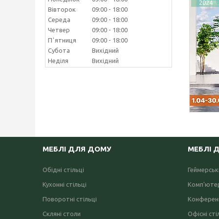
2024
Вівторок
09:00
18:00
Середа
09:00
18:00
Четвер
09:00
18:00
Пʼятниця
09:00
18:00
Субота
Вихідний
Неділя
Вихідний
МЕБЛІ ДЛЯ ДОМУ
МЕБЛІ 
Обідні стільці
Геймерські
Кухонні стільці
Комп'ютер
Поворотні стільці
Конференц
Скляні столи
Офісні сті