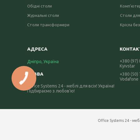
Обідні столи
Комп'ютер
Журнальні столи
Столи для
Столи трансформери
Крісла без
+380 (97)
Дніпро, Україна
Kyivstar
+380 (50)
Vodafone
Office Systems 24 - меблі для всіх! Україна!
Підбираємо з любов'ю!