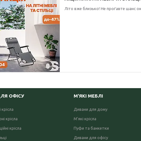
Літо вже близько! Не проґавте шанс он
ДЛЯ ОФІСУ
М'ЯКІ МЕБЛІ
 крісла
Дивани для дому
ні крісла
М'які крісла
ійні крісла
Пуфи та банкетки
льці
Дивани для офісу