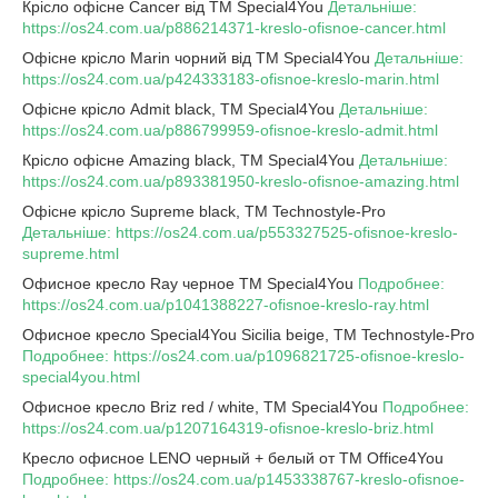
Крісло офісне Cancer від TM Special4You
Детальніше:
https://os24.com.ua/p886214371-kreslo-ofisnoe-cancer.html
Офісне крісло Marin чорний від TM Special4You
Детальніше:
https://os24.com.ua/p424333183-ofisnoe-kreslo-marin.html
Офісне крісло Admit black, TM Special4You
Детальніше:
https://os24.com.ua/p886799959-ofisnoe-kreslo-admit.html
Крісло офісне Amazing black, TM Special4You
Детальніше:
https://os24.com.ua/p893381950-kreslo-ofisnoe-amazing.html
Офісне крісло Supreme black, TM Technostyle-Pro
Детальніше: https://os24.com.ua/p553327525-ofisnoe-kreslo-
supreme.html
Офисное кресло Ray черное ТМ Special4You
Подробнее:
https://os24.com.ua/p1041388227-ofisnoe-kreslo-ray.html
Офисное кресло Special4You Sicilia beige, TM Technostyle-Pro
Подробнее: https://os24.com.ua/p1096821725-ofisnoe-kreslo-
special4you.html
Офисное кресло Briz red / white, TM Special4You
Подробнее:
https://os24.com.ua/p1207164319-ofisnoe-kreslo-briz.html
Кресло офисное LENO черный + белый от TM Office4You
Подробнее: https://os24.com.ua/p1453338767-kreslo-ofisnoe-