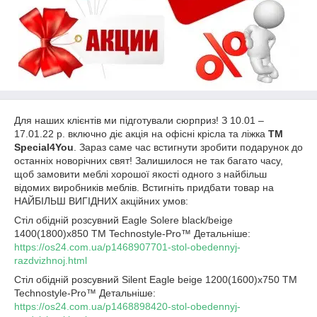
Для наших клієнтів ми підготували сюрприз! З 10.01 –
17.01.22 р. включно діє акція на офісні крісла та ліжка
ТМ
Special4You
. Зараз саме час встигнути зробити подарунок до
останніх новорічних свят! Залишилося не так багато часу,
щоб замовити меблі хорошої якості одного з найбільш
відомих виробників меблів. Встигніть придбати товар на
НАЙБІЛЬШ ВИГІДНИХ акційних умов:
Стіл обідній розсувний Eagle Solere black/beige
1400(1800)х850 ТМ Technostyle-Pro™ Детальніше:
https://os24.com.ua/p1468907701-stol-obedennyj-
razdvizhnoj.html
Стіл обідній розсувний Silent Eagle beige 1200(1600)х750 ТМ
Technostyle-Pro™ Детальніше:
https://os24.com.ua/p1468898420-stol-obedennyj-