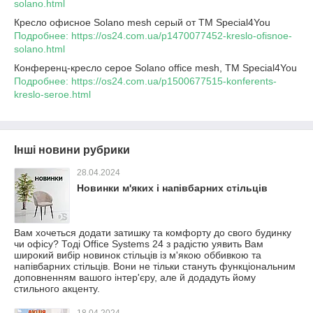
solano.html
Кресло офисное Solano mesh серый от TM Special4You
Подробнее: https://os24.com.ua/p1470077452-kreslo-ofisnoe-
solano.html
Конференц-кресло серое Solano office mesh, TM Special4You
Подробнее: https://os24.com.ua/p1500677515-konferents-
kreslo-seroe.html
Інші новини рубрики
28.04.2024
Новинки м'яких і напівбарних стільців
Вам хочеться додати затишку та комфорту до свого будинку
чи офісу? Тоді Office Systems 24 з радістю уявить Вам
широкий вибір новинок стільців із м'якою оббивкою та
напівбарних стільців. Вони не тільки стануть функціональним
доповненням вашого інтер'єру, але й додадуть йому
стильного акценту.