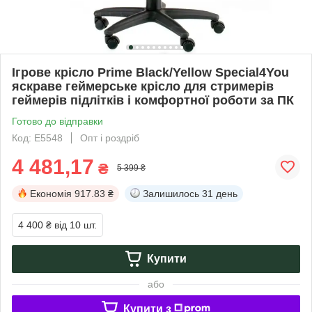
Ігрове крісло Prime Black/Yellow Special4You
яскраве геймерське крісло для стримерів
геймерів підлітків і комфортної роботи за ПК
Готово до відправки
Код: E5548
Опт і роздріб
4 481,17
₴
5 399 ₴
Економія
917.83 ₴
Залишилось
31 день
4 400 ₴
від 10 шт.
Купити
або
Купити з