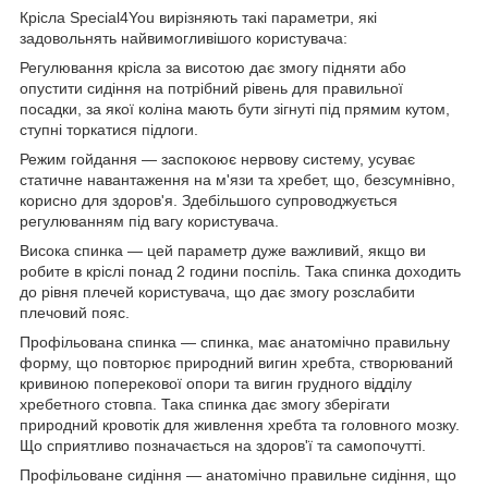
Крісла Special4You вирізняють такі параметри, які
задовольнять найвимогливішого користувача:
Регулювання крісла за висотою дає змогу підняти або
опустити сидіння на потрібний рівень для правильної
посадки, за якої коліна мають бути зігнуті під прямим кутом,
ступні торкатися підлоги.
Режим гойдання — заспокоює нервову систему, усуває
статичне навантаження на м'язи та хребет, що, безсумнівно,
корисно для здоров'я. Здебільшого супроводжується
регулюванням під вагу користувача.
Висока спинка — цей параметр дуже важливий, якщо ви
робите в кріслі понад 2 години поспіль. Така спинка доходить
до рівня плечей користувача, що дає змогу розслабити
плечовий пояс.
Профільована спинка — спинка, має анатомічно правильну
форму, що повторює природний вигин хребта, створюваний
кривиною поперекової опори та вигин грудного відділу
хребетного стовпа. Така спинка дає змогу зберігати
природний кровотік для живлення хребта та головного мозку.
Що сприятливо позначається на здоров'ї та самопочутті.
Профільоване сидіння — анатомічно правильне сидіння, що