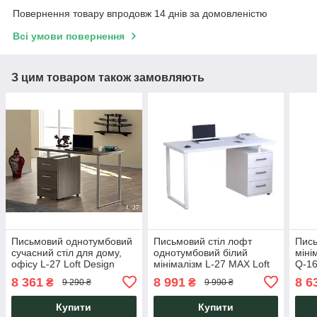
Повернення товару впродовж 14 днів за домовленістю
Всі умови повернення
З цим товаром також замовляють
Письмовий однотумбовий
Письмовий стіл лофт
Пись
сучасний стіл для дому,
однотумбовий білий
міні
офісу L-27 Loft Design
мінімалізм L-27 MAX Loft
Q-16
Design
Loft
8 361
8 991
8 6
₴
₴
9 290 ₴
9 990 ₴
Купити
Купити