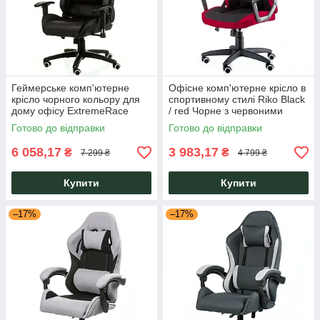
Геймерське комп'ютерне
Офісне комп'ютерне крісло в
крісло чорного кольору для
спортивному стилі Riko Black
дому офісу ExtremeRace
/ red Чорне з червоними
black/black (E7139)
вставками Special4You
Готово до відправки
Готово до відправки
Special4You
6 058,17
3 983,17
₴
₴
7 299 ₴
4 799 ₴
Купити
Купити
–17%
–17%