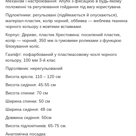
Механізм і настроювання: Anyfix з фіксацією в будь-якому
положенні та регулювання гойдання під вагу користувача
Підлокітники: регульовані (підіймаються й опускаються),
матеріал-пластик, колір чорний, оббивка — меблева тканина
чорного кольору з жовтими вставками.
Корпус: Дерево, пластик Хрестовина: посилений пластик,
колір — чорний, 350 мм із гумовими роликами з функцією
блокування коліс.
Газліфт: пофарбований у пластмасовому чохлі чорного
кольору, 100 мм 3-й клас
Підголівник: нерегульований
Висота крісла: 110 – 120 см
Висота сидіння: 45-55 см
Висота спинки: 70 см
Ширина спинки: 50 см
Ширина сидіння: 48 см
Довжина сидіння: 50см
Висота підлокітників: 65-75 см.
Анатомічна посадка