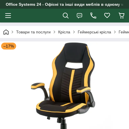
Office Systems 24 - Офісні та інші види меблів в одному маг
Товари та послуги
Крісла
Геймерські крісла
Гейме
–17%