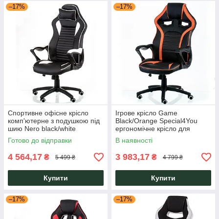
–17%
–17%
Спортивне офісне крісло
Ігрове крісло Game
комп'ютерне з подушкою під
Black/Orange Special4You
шию Nero black/white
ергономічне крісло для
Special4You
геймерів стримерів ігрових
Готово до відправки
В наявності
клубів тривалих ігрових
марафоно
4 564,17
3 983,17
₴
₴
5 499 ₴
4 799 ₴
Купити
Купити
–17%
–17%