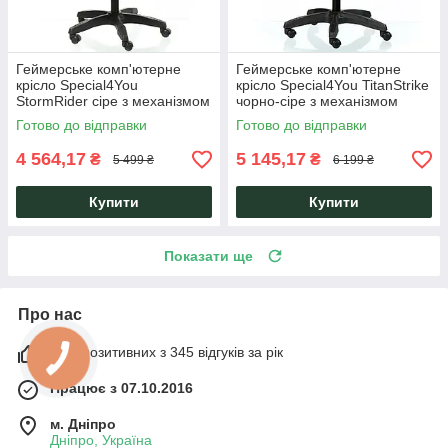
Геймерське комп'ютерне
Геймерське комп'ютерне
крісло Special4You
крісло Special4You TitanStrike
StormRider сіре з механізмом
чорно-сіре з механізмом
гойдання Multifix фіксує
Multifix фіксує спинку в будь-
Готово до відправки
Готово до відправки
спинку в будь-якому
якому положенні
положенні
4 564,17
5 145,17
₴
₴
5 499 ₴
6 199 ₴
Купити
Купити
Показати ще
Про нас
98% позитивних з 345 відгуків за рік
Працює з 07.10.2016
м. Дніпро
Дніпро, Україна