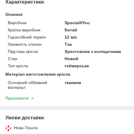
Характеристики
Основні
Виробник
Special4You
Країна виробник
Китай
Гарантійний термін
12 міс
Наявність спинки
Так
Підстава крісла
Хрестовина з коліщатками
Стан
Новий
Тип крісла
геймерське
Матеріал виготовлення крісла
Основний оббивний
тканина
матеріал
Приховати
Умови доставки
Нова Пошта