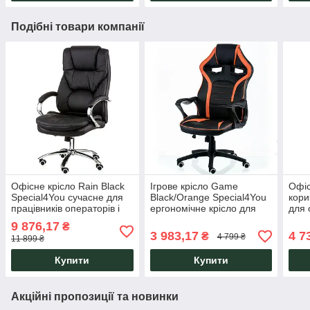
Подібні товари компанії
Офісне крісло Rain Black
Ігрове крісло Game
Офіс
Special4You сучасне для
Black/Orange Special4You
кори
працівників операторів і
ергономічне крісло для
для 
роботи за комп'ютером в
геймерів стримерів ігрових
кабі
9 876,17
₴
офісі коверткінгу
клубів тривалих ігрових
стол
3 983,17
4 7
₴
4 799 ₴
11 899 ₴
марафоно
кері
Купити
Купити
Акційні пропозиції та новинки