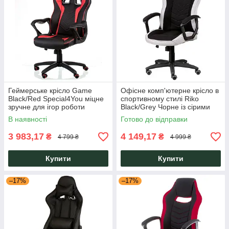
Геймерське крісло Game
Офісне комп'ютерне крісло в
Black/Red Special4You міцне
спортивному стилі Riko
зручне для ігор роботи
Black/Grey Чорне із сірими
навчання ігрових зон
вставками Special4You
В наявності
Готово до відправки
кіберспортивних кімнат
3 983,17
4 149,17
₴
₴
4 799 ₴
4 999 ₴
Купити
Купити
–17%
–17%