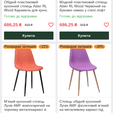
Обідній пластиковий
Модний пластиковий стілець
кухонний стілець Aster RL
Aster RL Wood Червоний на
Wood Карамель для кухні,
букових ніжках у стилі лофт
їдальні, кухні, кафе, тераси
для дому, кафе, школи
Готово до відправки
Готово до відправки
AMF
Eames AMF
686,25
686,25
₴
₴
915 ₴
915 ₴
Купити
Купити
Розпродаж залишків
–21%
Розпродаж залишків
–20%
М'який кухонний стілець
Стілець обідній кухонний
Лучія AMF жовтогарячий на
Лучія AMF фіолетовий м'який
чорному металокаркасі зі
на металевому каркасі під