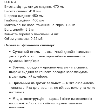
560 мм
Висота від підлоги до сидіння: 470 мм
Висота спинки: 410 мм
Ширина сидіння: 450 мм
Глибина сидіння: 400 мм
Максимальне навантаження на виріб: 120 кг
Вага виробу: 5,3 кг
Кількість виробів у пакованні: 4 шт
Об'єм упаковки: 0,22 м3
Переваги кухонного стільця:
Сучасний стиль
— лаконічний дизайн і вишукані
деталі роблять стілець гармонійним елементом
сучасних інтер'єрів.
Зручна посадка
– ергономічна вигнута спинка,
широке сидіння та глибока посадка забезпечують
максимальний комфорт.
Приємний на дотик вельвет
— м'яка оксамитова
тканина стійка до стирання, не вбирає вологу та легко
чиститься.
Міцна конструкція
— каркас і ніжки виготовлені з
високоякісної сталі зі стійким чорним матовим
покриттям.