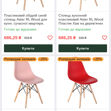
Пластиковий обідній синій
Стілець кухонний
стілець Aster RL Wood для
пластиковий Aster RL Wood
кухні, сучасної квартири,
Пластик Хакі на дерев'яних
кафе, шкільної їдальні Eames
букових ніжках Eames для
Готово до відправки
Готово до відправки
AMF
дому, кафе, школи AMF
686,25
686,25
₴
₴
915 ₴
915 ₴
Купити
Купити
Розпродаж залишків
–25%
Розпродаж залишків
–25%