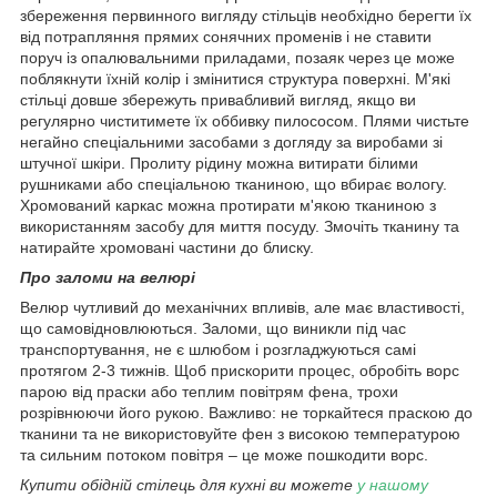
збереження первинного вигляду стільців необхідно берегти їх
від потрапляння прямих сонячних променів і не ставити
поруч із опалювальними приладами, позаяк через це може
поблякнути їхній колір і змінитися структура поверхні. М'які
стільці довше збережуть привабливий вигляд, якщо ви
регулярно чиститимете їх оббивку пилососом. Плями чистьте
негайно спеціальними засобами з догляду за виробами зі
штучної шкіри. Пролиту рідину можна витирати білими
рушниками або спеціальною тканиною, що вбирає вологу.
Хромований каркас можна протирати м'якою тканиною з
використанням засобу для миття посуду. Змочіть тканину та
натирайте хромовані частини до блиску.
Про заломи на велюрі
Велюр чутливий до механічних впливів, але має властивості,
що самовідновлюються. Заломи, що виникли під час
транспортування, не є шлюбом і розгладжуються самі
протягом 2-3 тижнів. Щоб прискорити процес, обробіть ворс
парою від праски або теплим повітрям фена, трохи
розрівнюючи його рукою. Важливо: не торкайтеся праскою до
тканини та не використовуйте фен з високою температурою
та сильним потоком повітря – це може пошкодити ворс.
Купити обідній стілець
для кухні ви можете
у нашому