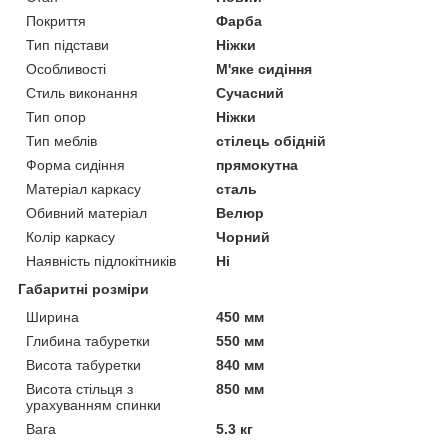
Покриття
Фарба
Тип підстави
Ніжки
Особливості
М'яке сидіння
Стиль виконання
Сучасний
Тип опор
Ніжки
Тип меблів
стілець обідній
Форма сидіння
прямокутна
Матеріал каркасу
сталь
Обивний матеріал
Велюр
Колір каркасу
Чорний
Наявність підлокітників
Ні
Габаритні розміри
Ширина
450 мм
Глибина табуретки
550 мм
Висота табуретки
840 мм
Висота стільця з
850 мм
урахуванням спинки
Вага
5.3 кг