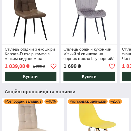
Стілець обідній з екошкіри
Стілець обідній кухонний
Стіл
Kansas-D колір камел з
м'який зі спинкою на
ткан
м'яким сидінням на
чорних ніжках Lily чорний/
Чилі
чорних ніжках для дому,
вельвет сірий для кухні
мета
1 839,08
1 699
1 8
₴
₴
1 999 ₴
кафе, готелю, ресторану
вітальні AMF
Мебл
AMF
Купити
Купити
Акційні пропозиції та новинки
Розпродаж залишків
–48%
Розпродаж залишків
–25%