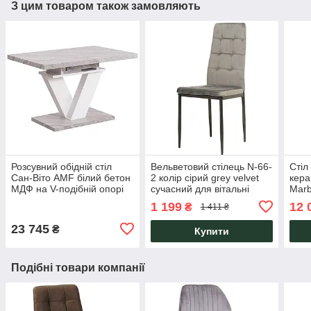
З цим товаром також замовляють
Розсувний обідній стіл
Вельветовий стілець N-66-
Стіл
Сан-Віто AMF білий бетон
2 колір сірий grey velvet
кера
МДФ на V-подібній опорі
сучасний для вітальні
Marb
для кухні та вітальні
кухні ресторану
Vetr
1 199
12 
₴
1 411 ₴
VetroMebel
23 745
₴
Купити
Подібні товари компанії