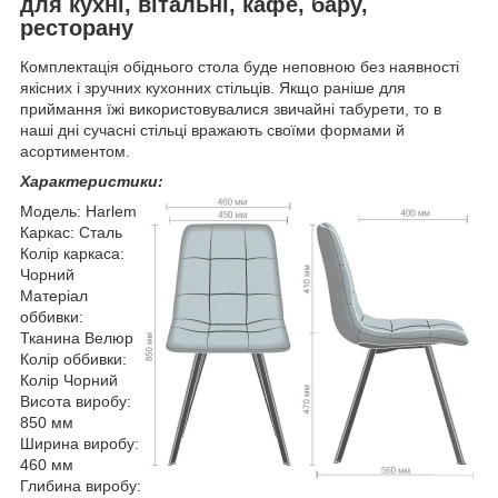
для кухні, вітальні, кафе, бару,
ресторану
Комплектація обіднього стола буде неповною без наявності
якісних і зручних кухонних стільців. Якщо раніше для
приймання їжі використовувалися звичайні табурети, то в
наші дні сучасні стільці вражають своїми формами й
асортиментом.
Характеристики:
Модель: Harlem
Каркас: Сталь
Колір каркаса:
Чорний
Матеріал
оббивки:
Тканина Велюр
Колір оббивки:
Колір Чорний
Висота виробу:
850 мм
Ширина виробу:
460 мм
Глибина виробу: