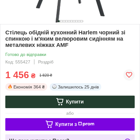
Стілець обідній кухонний Harlem чорний зі
спинкою і м'яким велюровим сидінням на
металевих ніжках AMF
Готово до відправки
Код: 555427
Роздріб
1 456
₴
1 820 ₴
Економія
364 ₴
Залишилось
25 днів
Купити
або
Купити з