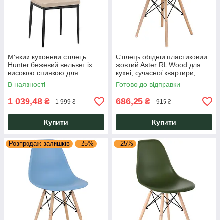
М'який кухонний стілець
Стілець обідній пластиковий
Hunter бежевий вельвет із
жовтий Aster RL Wood для
високою спинкою для
кухні, сучасної квартири,
їдальні, вітальні, кафе та
кафе, шкільної їдальні Eames
В наявності
Готово до відправки
ресторану AMF
AMF
1 039,48
686,25
₴
₴
1 999 ₴
915 ₴
Купити
Купити
Розпродаж залишків
–25%
–25%