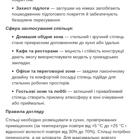
Захист підлоги
— заглушки на ніжках запобігають
пошкодженню підлогового покриття й забезпечують
безшумне пересування.
Сфера застосування стільця:
Домашня обідня зона
— стильний і зручний стілець
стане прекрасним доповненням до кухні або їдальні.
Кафе та ресторани
— міцність і стійкість конструкції
дають змогу використовувати модель у громадських
закладах.
Офіси та переговорні зони
— завдяки лаконічному
дизайну та комфортній посадці стілець підійде для
стильних робочих просторів.
Гостьові зони та лоббі
— затишний і привабливий
стілець створить приємну атмосферу в зоні очікування
або приймальні.
Правила догляду
Стільці необхідно розміщувати в сухих, провітрюваних
приміщеннях (за температури повітря від +5 °C до +25 °C і
відносної вологості повітря від 30% до 70%). Стільці потрібно
переносити, а не штовхати. Для максимально довгого