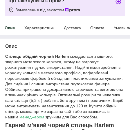
Що таке купити з Пром?
Замовлення під захистом
Опис
Характеристики
Доставка
Оплата
Умови п
Опис
Стілець обідній чорний Harlem
складається з міцного,
зварного металевого каркаса, якому не загрожує
розхитування під час використання. Надійні ніжки зроблені в
чорному кольорі з металевого профілю, пофарбовані
порошковою фарбою й обладнані пластиковими заглушками.
Для сидіння і спинки використана гнутоклеєна фанера.
Оббивка прикрашена декоративною строчкою та виготовлена
в тканинах різних кольорів. Оптимальні розміри та невелика
вага стільця (5,3 кг) роблять його зручним і практичним. Виріб
може витримувати навантаження до 120 кг. Купити обідній
стілець можна прямо зараз на сайті або зв'язавшись із
нашим
менеджером
зручним для Вас способом.
Гарний м'який чорний стілець Harlem