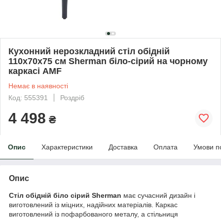
Кухонний нерозкладний стіл обідній
110х70х75 см Sherman біло-сірий на чорному
каркасі AMF
Немає в наявності
Код: 555391
Роздріб
4 498
₴
Опис
Характеристики
Доставка
Оплата
Умови п
Опис
Стіл обідній біло сірий Sherman
має сучасний дизайн і
виготовлений із міцних, надійних матеріалів. Каркас
виготовлений із пофарбованого металу, а стільниця