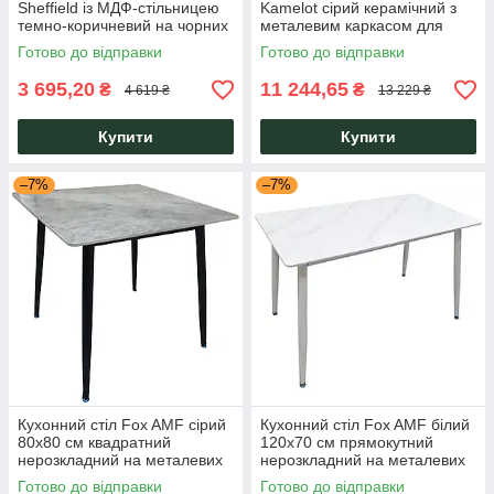
Sheffield із МДФ-стільницею
Kamelot сірий керамічний з
темно-коричневий на чорних
металевим каркасом для
металевих ніжках для кухні та
кухні, вітальні, кафе
Готово до відправки
Готово до відправки
їдальні AMF
3 695,20
11 244,65
₴
₴
4 619 ₴
13 229 ₴
Купити
Купити
–7%
–7%
Кухонний стіл Fox AMF сірий
Кухонний стіл Fox AMF білий
80х80 см квадратний
120х70 см прямокутний
нерозкладний на металевих
нерозкладний на металевих
ніжках для кухні та їдальні
ніжках для кухні
Готово до відправки
Готово до відправки