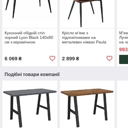
Кухонний обідній стіл
Крісло м'яке з
М'як
чорний Lyon Black 140х80
підлокітниками на
Лучі
см з керамічною
металевих ніжках Paula
на ч
стільницею для кухні,
коричневе напівкрісло
зі с
993
їдальні, вітальні AMF
обіднє для дому AMF
кухн
6 069
2 899
₴
₴
Подібні товари компанії