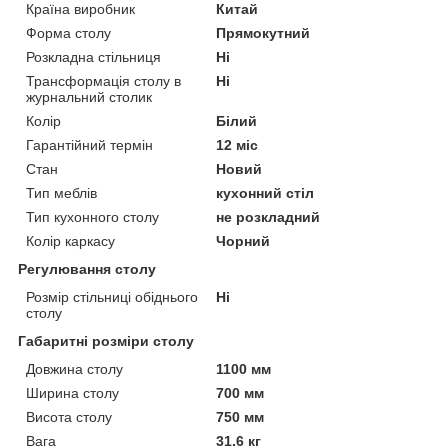
Країна виробник
Китай
Форма столу
Прямокутний
Розкладна стільниця
Ні
Трансформація столу в
Ні
журнальний столик
Колір
Білий
Гарантійний термін
12 міс
Стан
Новий
Тип меблів
кухонний стіл
Тип кухонного столу
не розкладний
Колір каркасу
Чорний
Регулювання столу
Розмір стільниці обіднього
Ні
столу
Габаритні розміри столу
Довжина столу
1100 мм
Ширина столу
700 мм
Висота столу
750 мм
Вага
31.6 кг