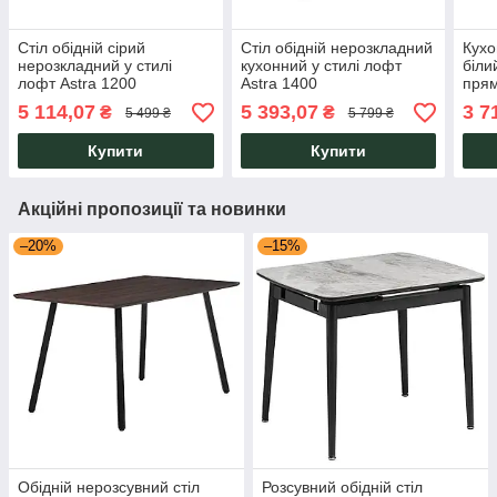
Стіл обідній сірий
Стіл обідній нерозкладний
Кухо
нерозкладний у стилі
кухонний у стилі лофт
біли
лофт Astra 1200
Astra 1400
пря
(1200х670хН770) чорний
(1380х670хН770) чорний
неро
5 114,07
5 393,07
3 7
₴
₴
5 499 ₴
5 799 ₴
графіт Сірий AMF
графіт/Дуб Ліворно AMF
мета
кухн
Купити
Купити
Акційні пропозиції та новинки
–20%
–15%
Обідній нерозсувний стіл
Розсувний обідній стіл