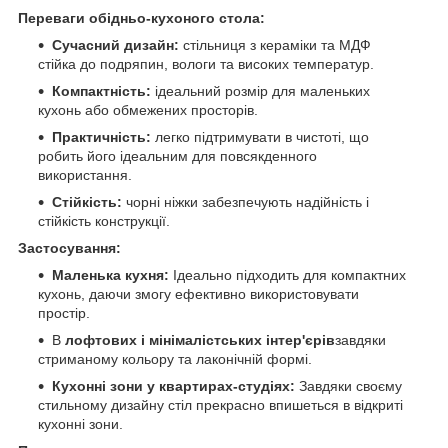
Переваги обідньо-кухоного стола:
Сучасний дизайн:
стільниця з кераміки та МДФ
стійка до подряпин, вологи та високих температур.
Компактність:
ідеальний розмір для маленьких
кухонь або обмежених просторів.
Практичність:
легко підтримувати в чистоті, що
робить його ідеальним для повсякденного
використання.
Стійкість:
чорні ніжки забезпечують надійність і
стійкість конструкції.
Застосування:
Маленька кухня:
Ідеально підходить для компактних
кухонь, даючи змогу ефективно використовувати
простір.
В
лофтових і мінімалістських інтер'єрів
завдяки
стриманому кольору та лаконічній формі.
Кухонні зони у квартирах-студіях:
Завдяки своєму
стильному дизайну стіл прекрасно впишеться в відкриті
кухонні зони.