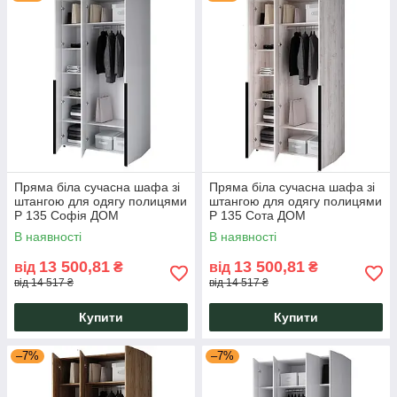
Пряма біла сучасна шафа зі
Пряма біла сучасна шафа зі
штангою для одягу полицями
штангою для одягу полицями
Р 135 Софія ДОМ
Р 135 Сота ДОМ
1341х500х2400 Білий ДСП
1341х500х2400 Крафт Білий
В наявності
В наявності
ДСП
13 500,81
13 500,81
від
₴
від
₴
від 14 517 ₴
від 14 517 ₴
Купити
Купити
–7%
–7%