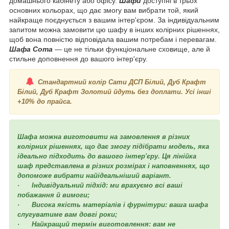
домашнього кабінету або офісу.
Шафи
доступні в трьох
основних кольорах, що дає змогу вам вибрати той, який
найкраще поєднується з вашим інтер'єром. За індивідуальним
запитом можна замовити цю шафу в інших колірних рішеннях,
щоб вона повністю відповідала вашим потребам і перевагам.
Шафа Сота
— це не тільки функціональне сховище, але й
стильне доповнення до вашого інтер'єру.
Стандартний колір Сати ДСП Білий, Дуб Крафт
Білий, Дуб Крафт Золотий йдуть без доплати. Усі інші
+10% до прайса.
Шафа можна виготовити на замовлення в різних
колірних рішеннях, що дає змогу підібрати модель, яка
ідеально підходить до вашого інтер'єру. Ця лінійка
шаф представлена в різних розмірах і наповненнях, що
допоможе вибрати найідеальніший варіант.
· Індивідуальний підхід: ми врахуємо всі ваші
побажання й вимоги;
· Висока якість матеріалів і фурнітури: ваша шафа
слугуватиме вам довгі роки;
· Найкращий термін виготовлення: вам не