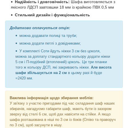
Надійність і довговічність:
Шафа виготовляється з
якісного ЛДСП завтовшки 18 мм із крайкою ПВХ 0,5 мм
Стильний дизайн і функціональність
Додатково оплачується опція:
можна додавати полиці та труби;
можна додати петлі з довідниками;
У комплекті Соти йдуть ніжки 3 см без цоколя,
можна за доплату стандартного кольору додати ніжки
5 см і П-подібний (втоплений) цоколь. Це три планки
того ж кольору ДСП, які закривають ніжки.
Але висота
шафи збільшується на 2 см
в цьому разі й буде
=2420 мм.
Важлива інформація щодо збирання меблів:
У зв'язку з участю пригодами під час складання шаф наших
збирачів, нагадуємо габарити шаф, мають бути із зазором
зверху від стелі 6 см, щоб дах навісити на стійки. А якщо
шафа розташована в ніші по 3 см із боків (Оліво та праворуч
по 3 см), щоб засунути в нішу.