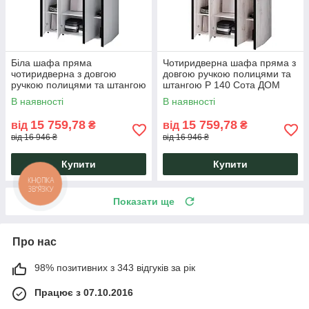
Біла шафа пряма
Чотиридверна шафа пряма з
чотиридверна з довгою
довгою ручкою полицями та
ручкою полицями та штангою
штангою Р 140 Сота ДОМ
Р 140 Сота ДОМ
1382х500х2400 Крафт Білий
В наявності
В наявності
1382х500х2400 Білий ДСП
ДСП
15 759,78
15 759,78
від
₴
від
₴
від 16 946 ₴
від 16 946 ₴
Купити
Купити
Показати ще
Про нас
98% позитивних з 343 відгуків за рік
Працює з 07.10.2016