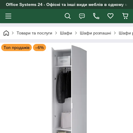
Office Systems 24 - Офісні та інші види меблів в одному маг
Товари та послуги
Шафи
Шафи розпашні
Шафи 
Топ продажів
–6%