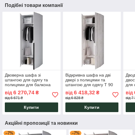
Подібні товари компанії
Двоверна шафа зі
Відкривна шафа на дві
Дво
штангою для одягу та
двері з полицями та
двос
полицями для балкона
штангою для одягу Т 90
для 
передпокою РТ 70 Сота
Сота ДОМ 900х500х2400
взут
6 270,74
6 418,32
від
₴
від
₴
від
ДОМ 700х500х2400 Білий
Крафт Білий ДСП
900х
від 6 671 ₴
від 6 828 ₴
від 7
ДСП
Купити
Купити
Акційні пропозиції та новинки
–7%
–7%