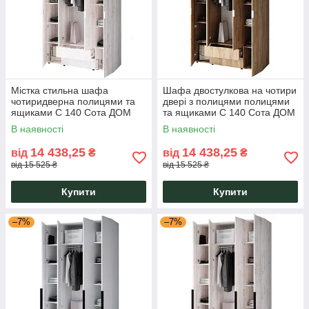
Містка стильна шафа
Шафа двостулкова на чотири
чотиридверна полицями та
двері з полицями полицями
ящиками C 140 Сота ДОМ
та ящиками С 140 Сота ДОМ
1382х500х2400 Крафт Білий
1382х500х2400 Крафт
В наявності
В наявності
ДСП
Золотий ДСП
14 438,25
14 438,25
від
₴
від
₴
від 15 525 ₴
від 15 525 ₴
Купити
Купити
–7%
–7%