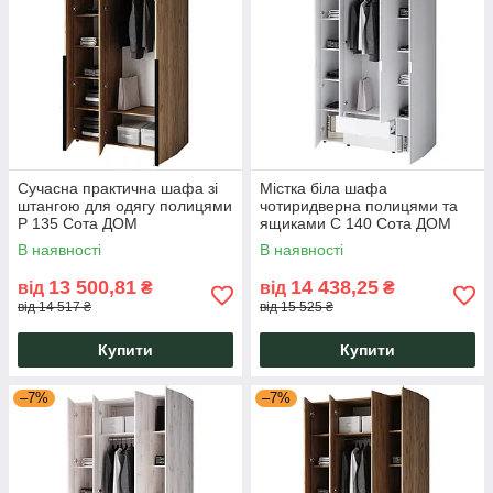
Сучасна практична шафа зі
Містка біла шафа
штангою для одягу полицями
чотиридверна полицями та
Р 135 Сота ДОМ
ящиками C 140 Сота ДОМ
1341х500х2400 Крафт
1382х500х2400 Білий ДСП
В наявності
В наявності
Золотий ДСП
13 500,81
14 438,25
від
₴
від
₴
від 14 517 ₴
від 15 525 ₴
Купити
Купити
–7%
–7%