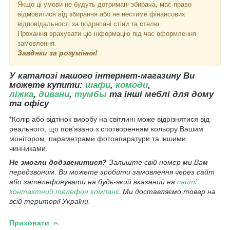
Якщо ці умови не будуть дотримані збирача, має право
відмовитися від збирання або не нестиме фінансових
відповідальності за подряпані стіни та стелю.
Прохання врахувати цю інформацію під час оформлення
замовлення.
Завдяки за розуміння!
У каталозі нашого інтернет-магазину Ви
можете купити:
шафи
,
комоди
,
ліжка
,
дивани
,
тумбы
та інші меблі для дому
та офісу
*Колір або відтінок виробу на світлині може відрізнятися від
реального, що пов'язано з спотворенням кольору Вашим
монітором, параметрами фотоапаратури та іншими
чинниками.
Не змогли додзвенитися?
Залиште свій номер ми Вам
передзвоним. Ви можете зробити замовлення через сайт
або зателефонувати на будь-який вказаний на
сайті
контактний телефон компанії
. Ми доставляємо товар на
всій території України.
Приховати