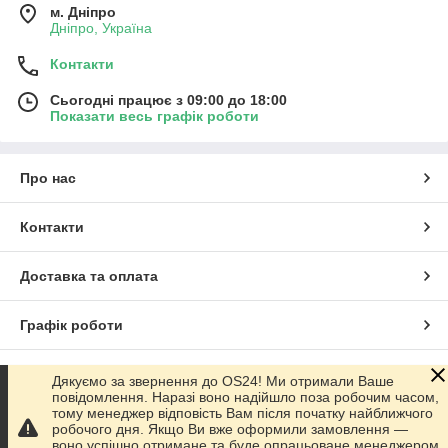
м. Дніпро
Дніпро, Україна
Контакти
Сьогодні працює з 09:00 до 18:00
Показати весь графік роботи
Про нас
Контакти
Доставка та оплата
Графік роботи
Повна версія сайту
Дякуємо за звернення до OS24! Ми отримали Ваше
повідомлення. Наразі воно надійшло поза робочим часом,
тому менеджер відповість Вам після початку найближчого
Сайт створено на маркетплейсі
Prom.ua
робочого дня. Якщо Ви вже оформили замовлення —
воно успішно отримане та буде опрацьоване менеджером