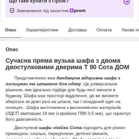
Що таке купити з Пром?
Замовлення під захистом
Опис
Характеристики
Доставка
Оплата
Умови п
Опис
Сучасна пряма вузька шафа з двома
двостулковими дверима Т 90 Сота ДОМ
Представляємо вам
дводверна відкривна шафа з
полицями та штангою для одягу
. Це універсальне
рішення, яке ідеально підійде для будь-якої кімнати в
будинку. Шафа має просторі відділення, де ви зможете
зберігати як довгі речі на штанзі, так і складений одяг на
полицях. Шафа виготовлена з високоякісних матеріалів
(ЛДСП завтовшки 18 мм із крайкою ПВХ 0,5 мм), що гарантує
його довговічність.
Двостулкові
шафи лінійки Сота
підходять для різних
приміщень: спальні, передпокою, дитячої кімнати,