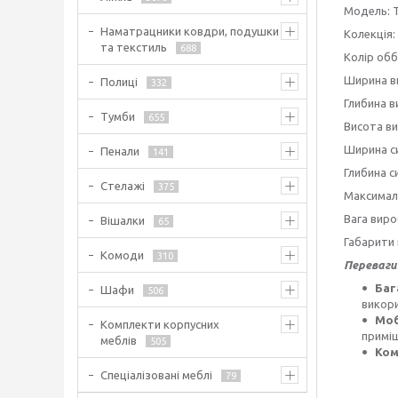
Модель: 
Наматрацники ковдри, подушки
Колекція: 
та текстиль
688
Колір обб
Ширина в
Полиці
332
Глибина в
Тумби
655
Висота ви
Ширина си
Пенали
141
Глибина с
Стелажі
375
Максималь
Вага вироб
Вішалки
65
Габарити
Комоди
310
Переваги
Баг
Шафи
506
викори
Моб
Комплекти корпусних
примі
меблів
505
Ком
Спеціалізовані меблі
79