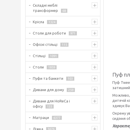
Складні меблі
трансформер
68
Крісла
1324
Столи для роботи
971
Офісні стільці
115
Стільці
1091
Столи
1859
Пуф пл
Пуфи та банкети
103
Пуф Tweet
затишний 
Дивани для дому
259
Можливо, 
дитячій к
Дивани для HoReCa і
здивує Ва
офісу
133
Окрему ув
Матраци
6377
сидіння о
Характе
Ліжка
3676