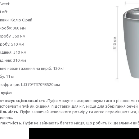
Tweet
Loft
ивки: Колір Сірий
иробу: 360 мм
иробу: 360 мм
робу: 510 мм
діння: 310 мм
идіння: 310 мм
не навантаження на виріб: 120 кг
у: 11 кг
 гофротри: Ш370*Г370*В520 мм
 пуфа:
атофункціональність.
Пуфи можуть використовуватися з різною мето
стовувати пуф як сидіння, підставки для ніг, місця для зберігання рече
ільність.
Пуфи зазвичай невеликого розміру та легко переміщаються, 
щеннях.
пактність.
Пуфи не займають багато місця, що робить їх ідеальним ви