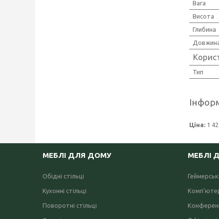
Вага
Висота
Глибина
Довжин
Корис
Тип
Інформ
Ціна:
1 42
МЕБЛІ ДЛЯ ДОМУ
МЕБЛІ 
Обідні стільці
Геймерські
Кухонні стільці
Комп'ютер
Поворотні стільці
Конференц