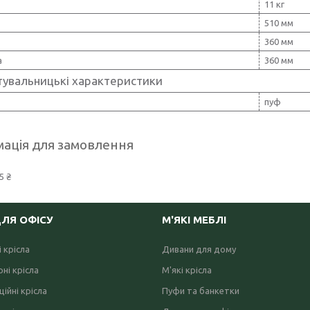
11 кг
510 мм
360 мм
а
360 мм
тувальницькі характеристики
пуф
ація для замовлення
5 ₴
ДЛЯ ОФІСУ
М'ЯКІ МЕБЛІ
 крісла
Дивани для дому
ні крісла
М'які крісла
ійні крісла
Пуфи та банкетки