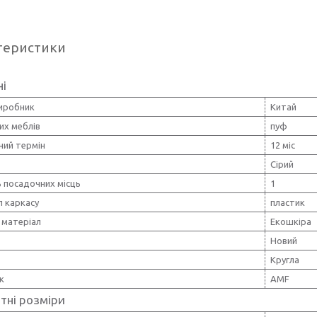
теристики
ні
виробник
Китай
их меблів
пуф
ний термін
12 міс
Сірий
ь посадочних місць
1
л каркасу
пластик
 матеріал
Екошкіра
Новий
Кругла
к
AMF
тні розміри