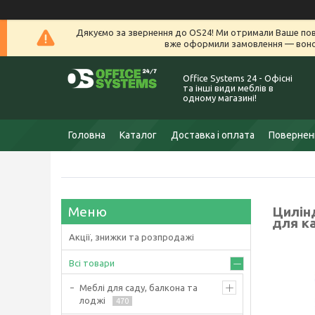
Дякуємо за звернення до OS24! Ми отримали Ваше пов
вже оформили замовлення — воно 
Office Systems 24 - Офісні
та інші види меблів в
одному магазині!
Головна
Каталог
Доставка і оплата
Поверненн
Цилін
для к
Акції, знижки та розпродажі
Всі товари
Меблі для саду, балкона та
лоджі
470