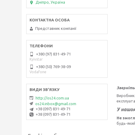
Дніпро, Україна
Представник компанії
+380 (97) 831-49-71
Kyivstar
+380 (50) 769-38-09
Vodafone
Зверніть 
Виробник 
http://os24.com.ua
експлуата
os24.inbox@gmail.com
У нашо
+38 (097) 831-49-71
+38 (097) 831-49-71
Не змог
будь-який