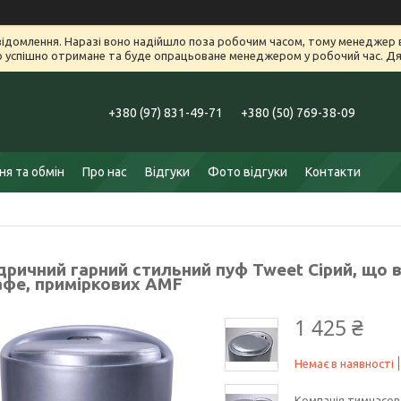
ідомлення. Наразі воно надійшло поза робочим часом, тому менеджер в
успішно отримане та буде опрацьоване менеджером у робочий час. Дяк
+380 (97) 831-49-71
+380 (50) 769-38-09
я та обмін
Про нас
Відгуки
Фото відгуки
Контакти
дричний гарний стильний пуф Tweet Сірий, що в
афе, приміркових AMF
1 425 ₴
Немає в наявності
Компанія тимчасов