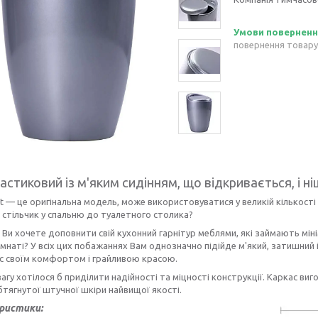
повернення товару
астиковий із м'яким сидінням, що відкривається, і н
 — це оригінальна модель, може використовуватися у великій кількості і
стільчик у спальню до туалетного столика?
Ви хочете доповнити свій кухонний гарнітур меблями, які займають мін
імнаті? У всіх цих побажаннях Вам однозначно підійде м'який, затишний 
с своїм комфортом і грайливою красою.
агу хотілося б приділити надійності та міцності конструкції. Каркас виг
бтягнутої штучної шкіри найвищої якості.
ристики: