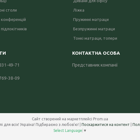
льці
Дивани для офісу
ні столи
Ліжка
 конференцій
Пружинні матраци
 підлокітників
Безпружинні матраци
Тонкі матраци, топери
 831-49-71
Представник компанії
 769-38-09
Сайт створений на маркетплейсі
Prom.ua
Office Systems 24 - меблі для всіх! Україна! Підбираємо з любов'ю! |
Поскаржитися на контент
|
Пол
Select Language
▼