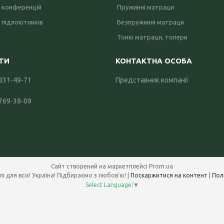
 конференцій
Пружинні матраци
 підлокітників
Безпружинні матраци
Тонкі матраци, топери
 831-49-71
Представник компанії
 769-38-09
Сайт створений на маркетплейсі
Prom.ua
Office Systems 24 - меблі для всіх! Україна! Підбираємо з любов'ю! |
Поскаржитися на контент
|
Пол
Select Language
▼