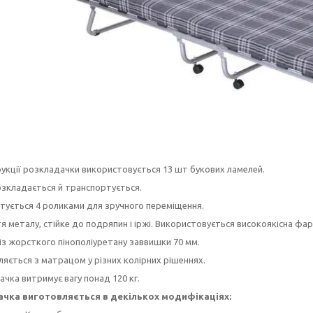
рукції розкладачки використовується 13 шт букових ламелей.
озкладається й транспортується.
тується 4 роликами для зручного переміщення.
я металу, стійке до подряпин і іржі. Використовується високоякісна фар
із жорсткого пінополіуретану заввишки 70 мм.
ляється з матрацом у різних колірних рішеннях.
ачка витримує вагу понад 120 кг.
чка виготовляється в декількох модифікаціях: