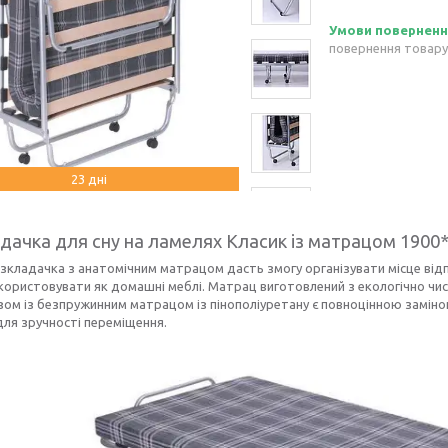
повернення товару
23 дні
дачка для сну на ламелях Класик із матрацом 1900*8
зкладачка з анатомічним матрацом дасть змогу організувати місце відпо
ористовувати як домашні меблі. Матрац виготовлений з екологічно чисти
зом із безпружинним матрацом із пінополіуретану є повноцінною замін
для зручності переміщення.