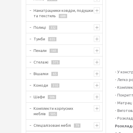
Наматрацники ковдри, подушки
та текстиль
688
Полиці
332
Тумби
655
Пенали
141
Стелажі
375
- У конст
Вішалки
65
- Легко р
Комоди
310
- Комплек
- Покритт
Шафи
506
- Матрац 
Комплекти корпусних
- Виготов
меблів
505
- Розклад
Спеціалізовані меблі
79
Розклада