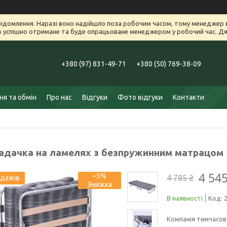
ідомлення. Наразі воно надійшло поза робочим часом, тому менеджер в
успішно отримане та буде опрацьоване менеджером у робочий час. Дяк
+380 (97) 831-49-71
+380 (50) 769-38-09
я та обмін
Про нас
Відгуки
Фото відгуки
Контакти
адачка на ламелях з безпружинним матрацом 
4 545
–5%
4 785 ₴
одажів
В наявності
Код:
Компанія тимчасов