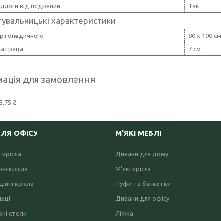
ідлоги від подряпин
Так
тувальницькі характеристики
ортопедичного
80 х 190 см
матраца:
7 см
ація для замовлення
5,75 ₴
ДЛЯ ОФІСУ
М'ЯКІ МЕБЛІ
 крісла
Дивани для дому
ні крісла
М'які крісла
ійні крісла
Пуфи та банкетки
льці
Дивани для офісу
ні столи
Ліжка