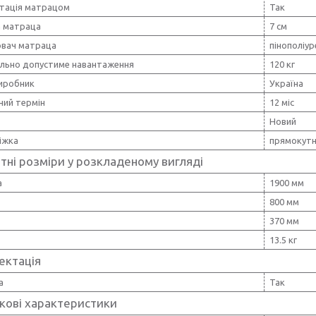
тація матрацом
Так
 матраца
7 см
вач матраца
пінополіу
льно допустиме навантаження
120 кг
виробник
Україна
ний термін
12 міс
Новий
іжка
прямокут
тні розміри у розкладеному вигляді
а
1900 мм
800 мм
370 мм
13.5 кг
ектація
а
Так
кові характеристики