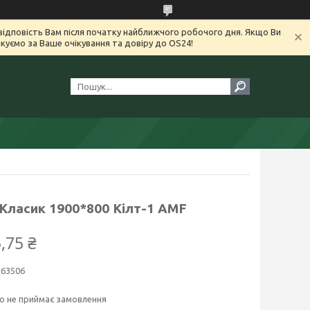
ідповість Вам після початку найближчого робочого дня. Якщо Ви
уємо за Ваше очікування та довіру до OS24!
Класик 1900*800 Кілт-1 АМF
,75 ₴
263506
о не приймає замовлення