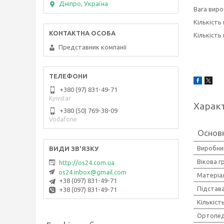
Дніпро, Україна
Вага вироб
Кількість
Кількість
Представник компанії
+380 (97) 831-49-71
Kyivstar
Харак
+380 (50) 769-38-09
Vodafone
Основ
Виробни
Вікова г
http://os24.com.ua
os24.inbox@gmail.com
Матеріа
+38 (097) 831-49-71
Підстава
+38 (097) 831-49-71
Кількіст
Ортопед