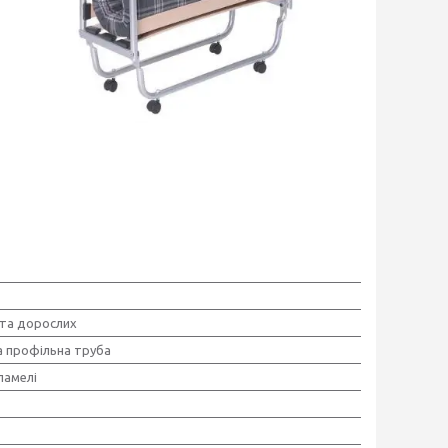
 та дорослих
а профільна труба
ламелі