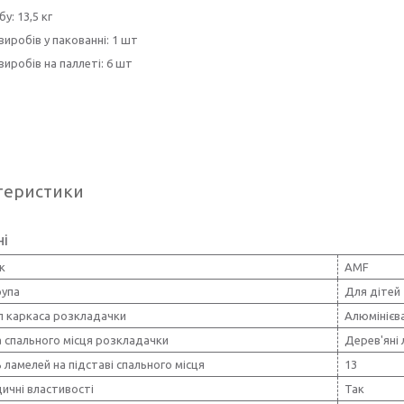
у: 13,5 кг
 виробів у пакованні: 1 шт
 виробів на паллеті: 6 шт
теристики
ні
к
AMF
рупа
Для дітей
л каркаса розкладачки
Алюмінієв
 спального місця розкладачки
Дерев'яні 
ь ламелей на підставі спального місця
13
ичні властивості
Так