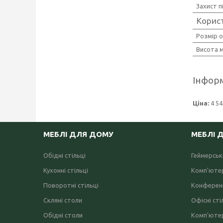
Захист п
Корис
Розмір 
Висота 
Інформ
Ціна:
4 54
МЕБЛІ ДЛЯ ДОМУ
МЕБЛІ 
Обідні стільці
Геймерські
Кухонні стільці
Комп'ютер
Поворотні стільці
Конференц
Скляні столи
Офісні сті
Обідні столи
Комп'ютер