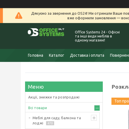
Дякуємо за звернення до OS24! Ми отримали Ваше пов
вже оформили замовлення — воно 
Office Systems 24 - Офісні
та інші види меблів в
одному магазині!
Головна
Каталог
Доставка і оплата
Поверненн
Розкл
Акції, знижки та розпродажі
Топ пр
Всі товари
Меблі для саду, балкона та
лоджі
470