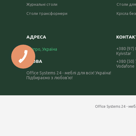
Журнальні столи
Столи для
Столи трансформери
Крісла без
+380 (97)
Дніпро, Україна
Kyivstar
+380 (50)
Vodafone
Office Systems 24 - меблі для всіх! Україна!
Підбираємо з любов'ю!