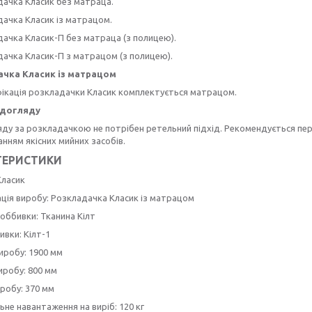
дачка Класик без матраца.
дачка Класик із матрацом.
дачка Класик-П без матраца (з полицею).
дачка Класик-П з матрацом (з полицею).
чка Класик із матрацом
ікація розкладачки Класик комплектується матрацом.
 догляду
ду за розкладачкою не потрібен ретельний підхід. Рекомендується пер
нням якісних мийних засобів.
ТЕРИСТИКИ
Класик
ція виробу: Розкладачка Класик із матрацом
оббивки: Тканина Кілт
ивки: Кілт-1
иробу: 1900 мм
иробу: 800 мм
робу: 370 мм
не навантаження на виріб: 120 кг