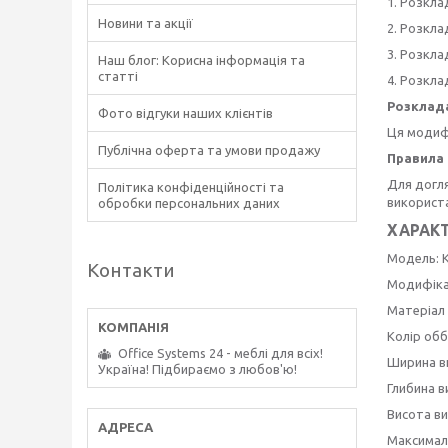
1. Розкла
Новини та акції
2. Розкла
3. Розкла
Наш блог: Корисна інформація та
статті
4. Розкла
Розклада
Фото відгуки наших клієнтів
Ця модиф
Публічна оферта та умови продажу
Правила
Для догля
Політика конфіденційності та
використа
обробки персональних даних
ХАРАК
Модель: 
Контакти
Модифіка
Матеріал 
Колір обб
Office Systems 24 - меблі для всіх!
Ширина в
Україна! Підбираємо з любов'ю!
Глибина в
Висота ви
Максималь