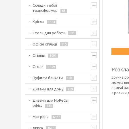
Складні меблі
трансформер
68
Крісла
1324
Столи для роботи
971
Офісні стільці
115
Стільці
1091
Столи
1859
Розкла
Зручна ро
Пуфи та банкети
103
можна вик
ламелі ра
Дивани для дому
259
є ролики 
Дивани для HoReCa і
офісу
133
Матраци
6377
Ліжка
3676