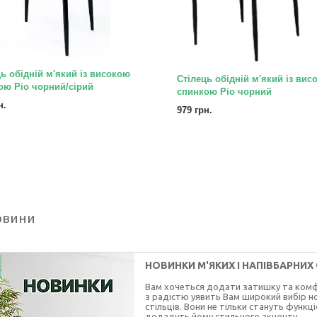
ь обідній м'який із високою
Стілець обідній м'який із вис
ою Ріо чорний/сірий
спинкою Ріо чорний
н.
979 грн.
овини
НОВИНКИ М'ЯКИХ І НАПІВБАРНИХ 
Вам хочеться додати затишку та комфо
з радістю уявить Вам широкий вибір но
стільців. Вони не тільки стануть функ
додадуть йому стильного акценту.