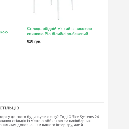
Стілець обідній м'який із високою
окою
спинкою Ріо білий/сіро-бежевий
810 грн.
СТІЛЬЦІВ
рту до свого будинку чи офісу? Тоді Office Systems 24
винок стільців із м'якою оббивкою та напівбарних
ціональним доповненням вашого інтер'єру, але й