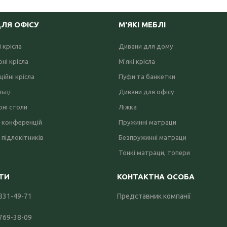
ДЛЯ ОФІСУ
М'ЯКІ МЕБЛІ
 крісла
Дивани для дому
ні крісла
М'які крісла
ійні крісла
Пуфи та банкетки
льці
Дивани для офісу
ні столи
Ліжка
 конференцій
Пружинні матраци
 підлокітників
Безпружинні матраци
Тонкі матраци, топери
 831-49-71
Представник компанії
 769-38-09