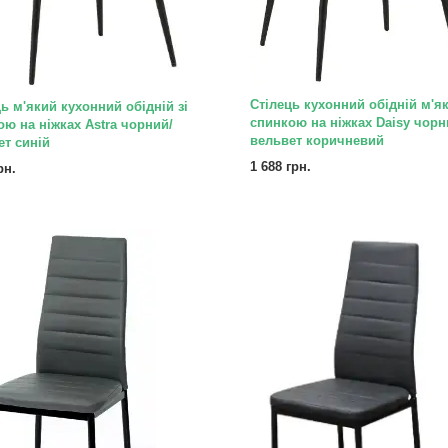
Стілець кухонний обідній м'як
ь м'який кухонний обідній зі
спинкою на ніжках Daisy чорн
ою на ніжках Astra чорний/
вельвет коричневий
ет синій
1 688 грн.
рн.