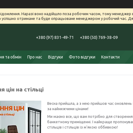
ідомлення. Наразі воно надійшло поза робочим часом, тому менеджер в
успішно отримане та буде опрацьоване менеджером у робочий час. Дяк
+380 (97) 831-49-71
+380 (50) 769-38-09
я та обмін
Про нас
Відгуки
Фото відгуки
Контакти
я цін на стільці
Весна прийшла, а з нею прийшов час оновлень і
за найнижчими цінами!
Ми маємо все, що вам потрібно для створення с
банкетному приміщенні. І найкраще пропонува
стільців і стільців із м'якою оббивкою!