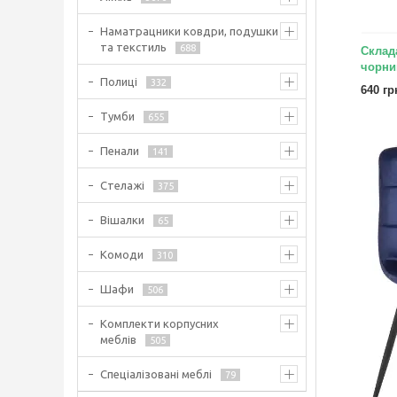
Наматрацники ковдри, подушки
та текстиль
688
Склад
чорни
Полиці
332
640 гр
Тумби
655
Пенали
141
Стелажі
375
Вішалки
65
Комоди
310
Шафи
506
Комплекти корпусних
меблів
505
Спеціалізовані меблі
79