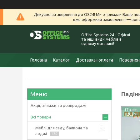
Дякуємо за звернення до OS24! Ми отримали Ваше пов
вже оформили замовлення — воно 
Office Systems 24 - Офісні
та інші види меблів в
одному магазині!
Головна
Каталог
Доставка і оплата
Поверненн
Падінн
Акції, знижки та розпродажі
17 квіт.
2024
Всі товари
Меблі для саду, балкона та
лоджі
470