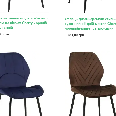
ь кухонний обідній м'який зі
Стілець дизайнерський стиль
ою на ніжках Cherry чорний/
кухонний обідній м'який Cher
ет синій
чорний/вельвет світло-сірий
00 грн.
1 483,00 грн.