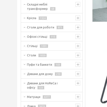
Складні меблі
трансформер
68
Крісла
1324
Столи для роботи
971
Офісні стільці
115
Стільці
1091
Столи
1859
Пуфи та банкети
103
Дивани для дому
259
Дивани для HoReCa і
офісу
133
Матраци
6377
Ліжка
3676