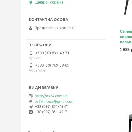
Дніпро, Україна
Представник компанії
Стілец
спинк
вельв
1 688г
+380 (97) 831-49-71
Kyivstar
+380 (50) 769-38-09
Vodafone
http://os24.com.ua
os24.inbox@gmail.com
+38 (097) 831-49-71
+38 (097) 831-49-71