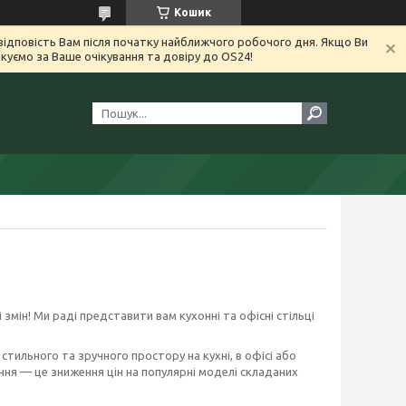
Кошик
ідповість Вам після початку найближчого робочого дня. Якщо Ви
уємо за Ваше очікування та довіру до OS24!
 змін! Ми раді представити вам кухонні та офісні стільці
тильного та зручного простору на кухні, в офісі або
ння — це зниження цін на популярні моделі складаних