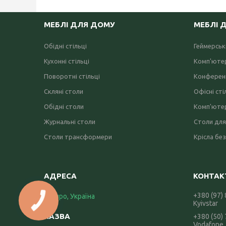
МЕБЛІ ДЛЯ ДОМУ
МЕБЛІ 
Обідні стільці
Геймерські
Кухонні стільці
Комп'ютер
Поворотні стільці
Конференц
Скляні столи
Офісні сті
Обідні столи
Комп'ютер
Журнальні столи
Столи для
Столи трансформери
Крісла без
+380 (97)
Дніпро, Україна
Kyivstar
+380 (50)
Vodafone