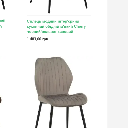
ний
Стілець модний інтер'єрний
ry
кухонний обідній м'який Cherry
чорний/вельвет кавовий
1 483,00 грн.