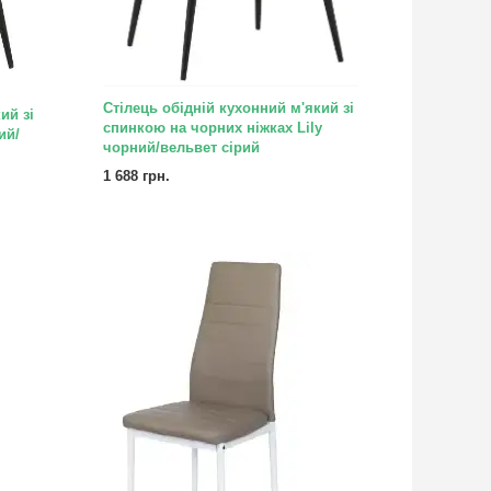
Стілець обідній кухонний м'який зі
ий зі
спинкою на чорних ніжках Lily
ий/
чорний/вельвет сірий
1 688 грн.