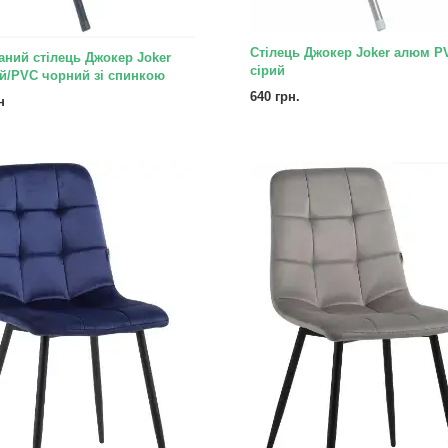
Стілець Джокер Joker алюм P
аний стілець Джокер Joker
сірий
й/PVC чорний зі спинкою
640 грн.
н