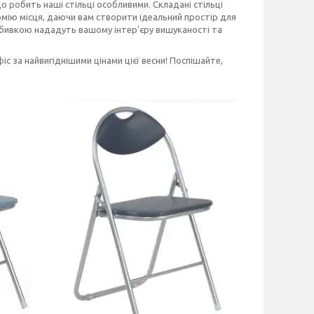
о робить наші стільці особливими. Складані стільці
мію місця, даючи вам створити ідеальний простір для
оббивкою нададуть вашому інтер'єру вишуканості та
с за найвигіднішими цінами цієї весни! Поспішайте,