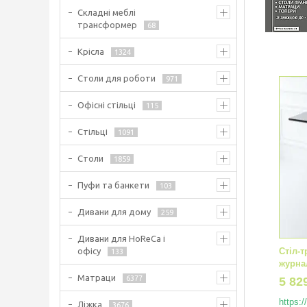
Складні меблі
трансформер
68
Крісла
1324
Столи для роботи
971
Офісні стільці
115
Стільці
1091
Столи
1859
Пуфи та банкети
103
Дивани для дому
259
Дивани для HoReCa і
офісу
Стіл-
133
журна
Матраци
6377
5 82
https:
Ліжка
3676