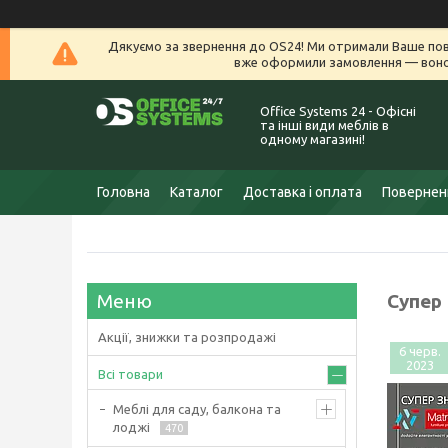
Дякуємо за звернення до OS24! Ми отримали Ваше пов
вже оформили замовлення — воно 
Office Systems 24 - Офісні
та інші види меблів в
одному магазині!
Головна
Каталог
Доставка і оплата
Поверненн
Супер
Акції, знижки та розпродажі
6 черв.
2023
Всі товари
Меблі для саду, балкона та
лоджі
470