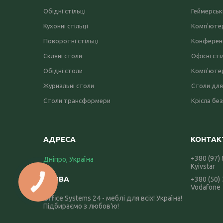
Обідні стільці
Геймерські
Кухонні стільці
Комп'ютер
Поворотні стільці
Конференц
Скляні столи
Офісні сті
Обідні столи
Комп'ютер
Журнальні столи
Столи для
Столи трансформери
Крісла без
+380 (97)
Дніпро, Україна
Kyivstar
+380 (50)
Vodafone
Office Systems 24 - меблі для всіх! Україна!
Підбираємо з любов'ю!