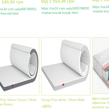
від
3 554,46 грн
4 180,50 грн
https://os
https://os24.com.ua/p1605784020
//os24.com.ua/p905780051-
-matras-ko
-matras-kozak-kozak.html
four-red.html
Двосторон
Flip Silver Cocos / Фліп
Топер Flip white / Фліп Вайт
ефектом З
ер Кокос
-45%
великої ва