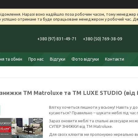
ідомлення. Наразі воно надійшло поза робочим часом, тому менеджер в
успішно отримане та буде опрацьоване менеджером у робочий час. Дяк
+380 (97) 831-49-71
+380 (50) 769-38-09
я та обмін
Про нас
Відгуки
Фото відгуки
Контакти
 знижки ТМ Matroluxe та TM LUXE STUDIO (від
Влітку хочеться пишноти у всьому! Навіть у д
кусаються? Правильно – шукати меблі під час 
Зараз оновити меблі та спальні аксесуари можн
СУПЕР ЗНИЖКИ від ТМ Matroluxe.
Для своїх клієнтів ми пропонуємо нереально 