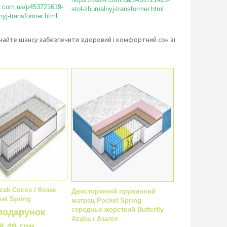
4.com.ua/p453721619-
stol-zhurnalnyj-transformer.html
nyj-transformer.html
рачайте шансу забезпечити здоровий і комфортний сон зі
zak Coсos / Козак
Двосторонній пружинний
ket Spring
матрац Pocket Spring
середньо жорсткий Butterfly
подарунок
Azalia / Азалія
8,49 грн