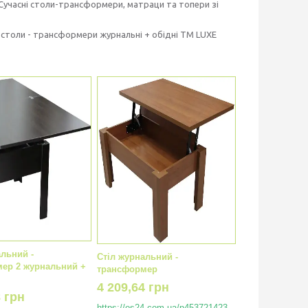
Сучасні столи-трансформери, матраци та топери зі
и столи - трансформери журнальні + обідні TM LUXE
альний -
Стіл журнальний -
ер 2 журнальний +
трансформер
4 209,64 грн
8 грн
https://os24.com.ua/p453721423-