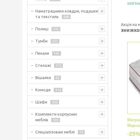
stol-tr
Наматрацники ковдри, подушки
та текстиль
688
Акція на 
Полиці
332
знижко
Тумби
655
Пенали
141
Стелажі
375
Вішалки
65
Комоди
310
Шафи
506
Комплекти корпусних
меблів
Матрац
505
Марса
Спеціалізовані меблі
79
-25