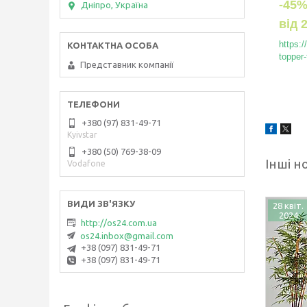
-45
Дніпро, Україна
від
https:
topper-
Представник компанії
+380 (97) 831-49-71
Kyivstar
+380 (50) 769-38-09
Інші н
Vodafone
28 квіт.
2024
http://os24.com.ua
os24.inbox@gmail.com
+38 (097) 831-49-71
+38 (097) 831-49-71