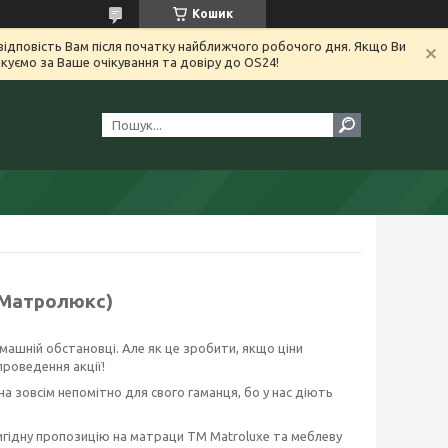
Кошик
ідповість Вам після початку найближчого робочого дня. Якщо Ви
уємо за Ваше очікування та довіру до OS24!
 Матролюкс)
омашній обстановці. Але як це зробити, якщо ціни
проведення акції!
а зовсім непомітно для свого гаманця, бо у нас діють
вигідну пропозицію на матраци ТМ Matroluxe та меблеву