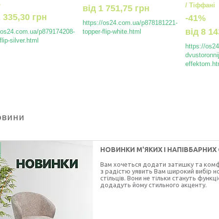
%
/ Тіффані
від
1 751,75 грн
2 335,30 грн
-41%
https://os24.com.ua/p878181221-
від
8 14
//os24.com.ua/p879174208-
topper-flip-white.html
flip-silver.html
https://os2
dvustoronni
effektom.ht
овини
НОВИНКИ М'ЯКИХ І НАПІВБАРНИХ 
Вам хочеться додати затишку та комфо
з радістю уявить Вам широкий вибір но
стільців. Вони не тільки стануть функ
додадуть йому стильного акценту.