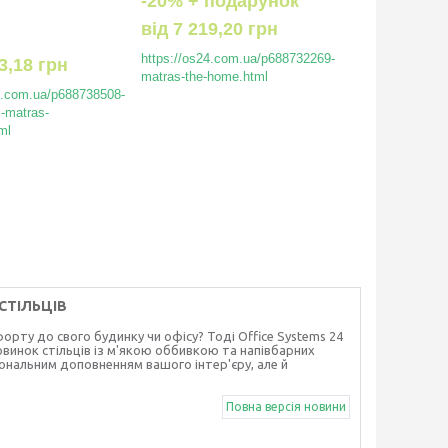
-20% + подарунок
від
7 219,20 грн
https://os24.com.ua/p688732269-
3,18 грн
matras-the-home.html
4.com.ua/p688738508-
j-matras-
ml
СТІЛЬЦІВ
рту до свого будинку чи офісу? Тоді Office Systems 24
винок стільців із м'якою оббивкою та напівбарних
ціональним доповненням вашого інтер'єру, але й
Повна версія новини