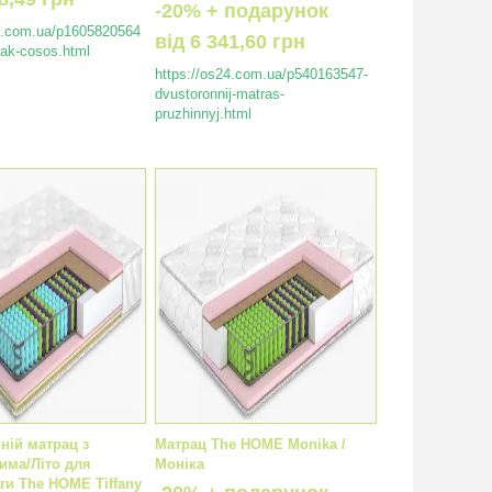
-20% +
подарунок
24.com.ua/p1605820564
від
6 341,60 грн
zak-cosos.html
https://os24.com.ua/p540163547-
dvustoronnij-matras-
pruzhinnyj.html
ній матрац з
Матрац The HOME Monika /
има/Літо для
Моніка
ги The HOME Tiffany