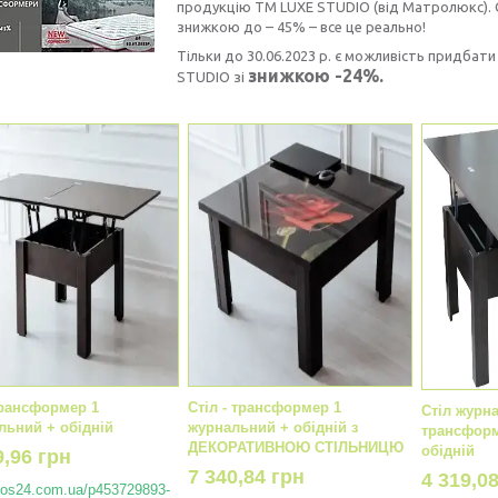
продукцію TM LUXE STUDIO (від Матролюкс). 
знижкою до – 45% – все це реально!
Тільки до 30.06.2023 р. є можливість придбат
знижкою -24%.
STUDIO зі
трансформер 1
Стіл - трансформер 1
Стіл журн
льний + обідній
журнальний + обідній з
трансформ
ДЕКОРАТИВНОЮ СТІЛЬНИЦЮ
обідній
9,96 грн
7 340,84 грн
4 319,0
//os24.com.ua/p453729893-