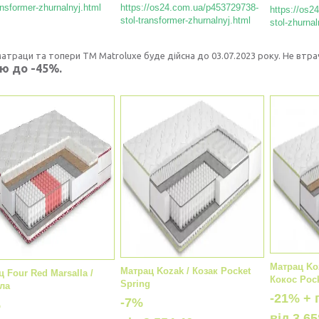
ansformer-zhurnalnyj.html
https://os24.com.ua/p453729738-
https://os2
stol-transformer-zhurnalnyj.
html
stol-zhurnal
матраци та топери ТМ Matroluxe буде дійсна до 03.07.2023 року. Не вт
ю до -45%.
Матрац Ko
Матрац Kozak / Козак Pocket
 Four Red Marsalla /
Кокос Poc
Spring
ла
-21% +
-7%
%
від
3 65