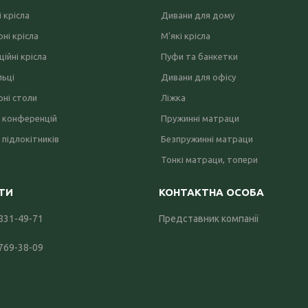
 крісла
Дивани для дому
ні крісла
М'які крісла
ійні крісла
Пуфи та банкетки
льці
Дивани для офісу
ні столи
Ліжка
 конференцій
Пружинні матраци
 підлокітників
Безпружинні матраци
Тонкі матраци, топери
 831-49-71
Представник компанії
 769-38-09