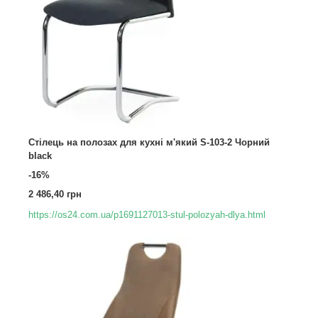
Стілець на полозах для кухні м'який S-103-2 Чорний
black
-16%
2 486,40 грн
https://os24.com.ua/p1691127013-stul-polozyah-dlya.html