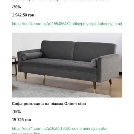
-30%
1 942,50 грн
https://os24.com.ua/p1155486432-stilnyj-myagkij-kuhonnyj.html
Софа розкладна на ніжках Олівія сіра
-15%
15 725 грн
https://os24.com.ua/p1638513381-sovremennaya-sofa-