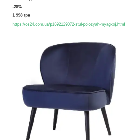
-28%
1 998 грн
https://os24.com.ua/p1692129072-stul-polozyah-myagkoj.html