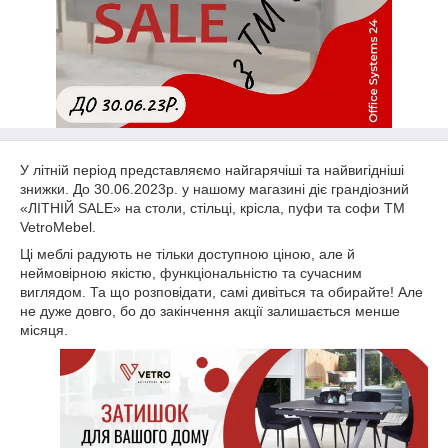
У літній період представляємо найгарячіші та найвигідніші
знижки. До 30.06.2023р. у нашому магазині діє грандіозний
«ЛІТНІЙ SALE» на столи, стільці, крісла, пуфи та софи ТМ
VetroMebel.
Ці меблі радують не тільки доступною ціною, але й
неймовірною якістю, функціональністю та сучасним
виглядом. Та що розповідати, самі дивіться та обирайте! Але
не дуже довго, бо до закінчення акції залишається менше
місяця.