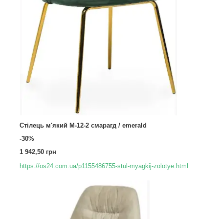
Стілець м'який M-12-2 смарагд / emerald
-30%
1 942,50 грн
https://os24.com.ua/p1155486755-stul-myagkij-zolotye.html