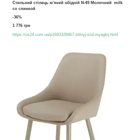
Стильний стілець м'який обідній N-49 Молочний milk
со спинкой
-36%
1 776 грн
https://os24.com.ua/p1693328467-stilnyj-stul-myagkij.html