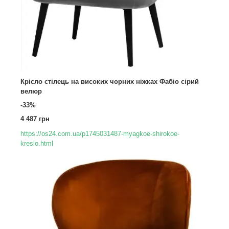
Крісло стілець на високих чорних ніжках Фабіо сірий
велюр
-33%
4 487 грн
https://os24.com.ua/p1745031487-myagkoe-shirokoe-
kreslo.html