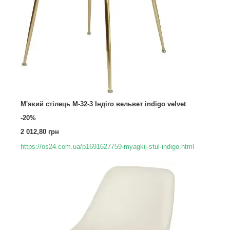
М'який стілець M-32-3 Індіго вельвет indigo velvet
-20%
2 012,80 грн
https://os24.com.ua/p1691627759-myagkij-stul-indigo.html