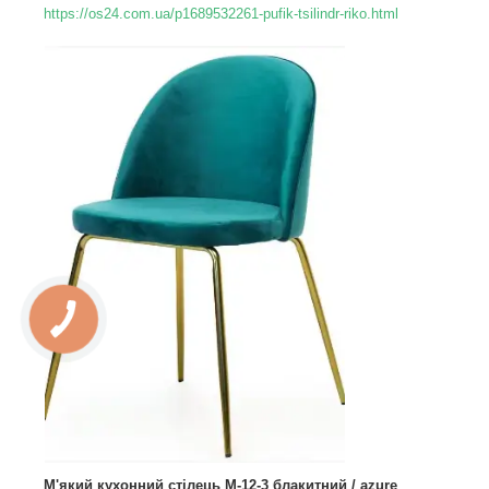
https://os24.com.ua/p1689532261-pufik-tsilindr-riko.html
М'який кухонний стілець М-12-3 блакитний / azure