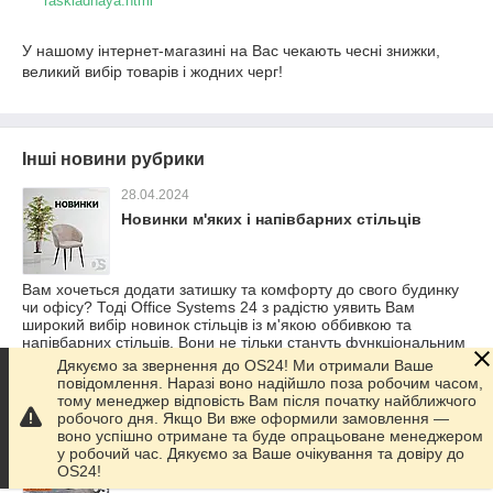
raskladnaya.html
У нашому інтернет-магазині на Вас чекають чесні знижки,
великий вибір товарів і жодних черг!
Інші новини рубрики
28.04.2024
Новинки м'яких і напівбарних стільців
Вам хочеться додати затишку та комфорту до свого будинку
чи офісу? Тоді Office Systems 24 з радістю уявить Вам
широкий вибір новинок стільців із м'якою оббивкою та
напівбарних стільців. Вони не тільки стануть функціональним
доповненням вашого інтер'єру, але й додадуть йому
Дякуємо за звернення до OS24! Ми отримали Ваше
стильного акценту.
повідомлення. Наразі воно надійшло поза робочим часом,
тому менеджер відповість Вам після початку найближчого
18.04.2024
робочого дня. Якщо Ви вже оформили замовлення —
воно успішно отримане та буде опрацьоване менеджером
Акція на літні меблі та стільці
у робочий час. Дякуємо за Ваше очікування та довіру до
OS24!