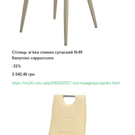
Стілець м'яка спинка сучасний N-49
Капучіно cappuccuno
-31%
2 042,40 грн
https://os24.com.ua/p1693302527-stul-myagkaya-spinka.html