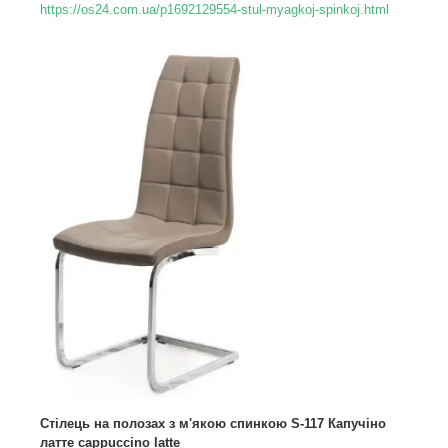
https://os24.com.ua/p1692129554-stul-myagkoj-spinkoj.html
Стілець на полозах з м'якою спинкою S-117 Капучіно
латте cappuccino latte