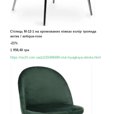
Стілець M-12-1 на хромованих ніжках колір троянда
антик / antique-rose
-21%
1 958,40 грн
https://os24.com.ua/p1155486680-stul-myagkaya-obivka.html