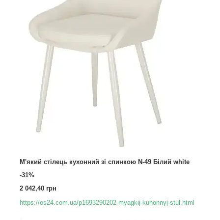
М'який стілець кухонний зі спинкою N-49 Білий white
-31%
2 042,40 грн
https://os24.com.ua/p1693290202-myagkij-kuhonnyj-stul.html