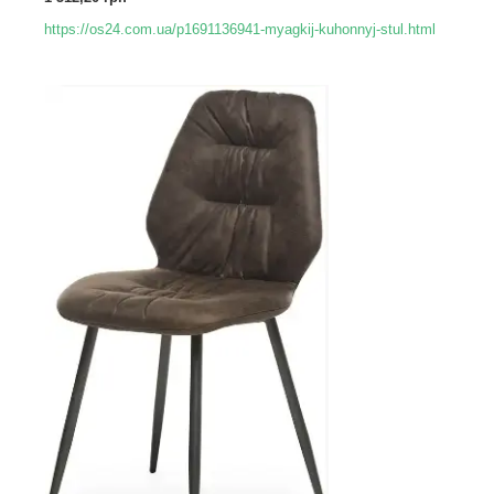
https://os24.com.ua/p1691136941-myagkij-kuhonnyj-stul.html