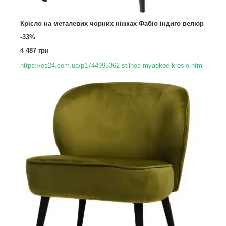
Крісло на металевих чорних ніжках Фабіо індиго велюр
-33%
4 487 грн
https://os24.com.ua/p1744995362-stilnoe-myagkoe-kreslo.html