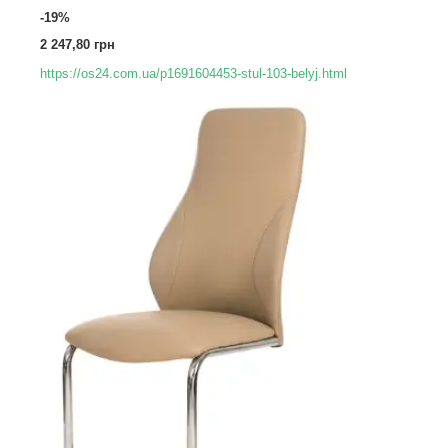
-19%
2 247,80 грн
https://os24.com.ua/p1691604453-stul-103-belyj.html