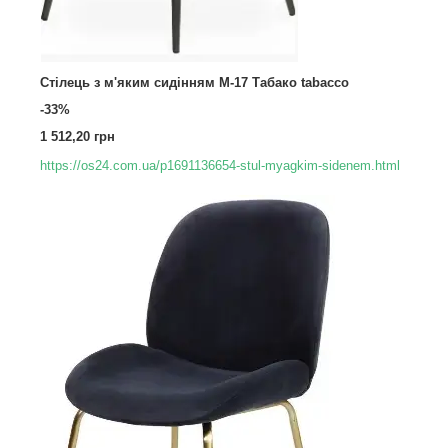
Стілець з м'яким сидінням M-17 Табако tabacco
-33%
1 512,20 грн
https://os24.com.ua/p1691136654-stul-myagkim-sidenem.html