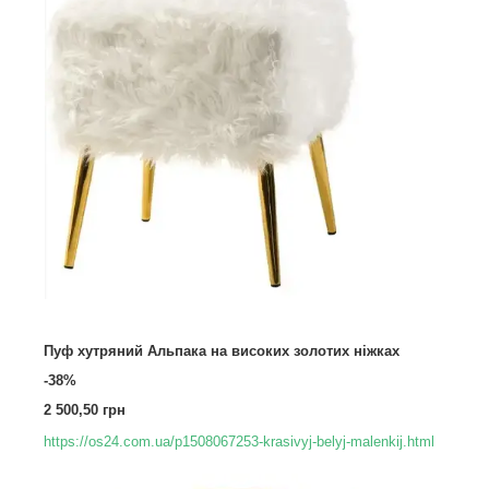
Пуф хутряний Альпака на високих золотих ніжках
-38%
2 500,50 грн
https://os24.com.ua/p1508067253-krasivyj-belyj-malenkij.html