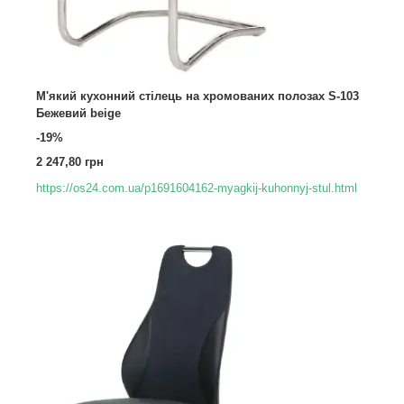
М'який кухонний стілець на хромованих полозах S-103
Бежевий beige
-19%
2 247,80 грн
https://os24.com.ua/p1691604162-myagkij-kuhonnyj-stul.html