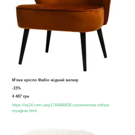
М'яке крісло Фабіо мідний велюр
-33%
4 487 грн
https://os24.com.ua/p1744980835-sovremennoe-stilnoe-
myagkoe.html