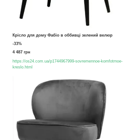
Крісло для дому Фабіо в оббивці зелений велюр
-33%
4 487 грн
https://os24.com.ua/p1744967999-sovremennoe-komfotrnoe-
kreslo.html