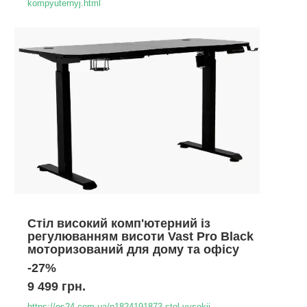
kompyuternyj.html
Стіл високий комп'ютерний із
регулюванням висоти Vast Pro Black
моторизований для дому та офісу
-27%
9 499 грн.
https://os24.com.ua/p1824191873-stol-vysokij-