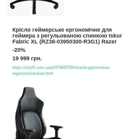
Крісло геймерське ергономічне для
геймера з регульованою спинкою Iskur
Fabric XL (RZ38-03950300-R3G1) Razer
-20%
19 999 грн.
https:///os24.com.ua/p1876697004-kreslo-gejmerskoe-
ergonomicheskoe.html