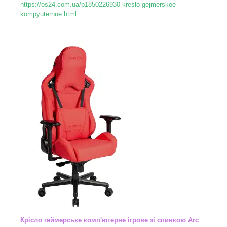
https://os24.com.ua/p1850226930-kreslo-gejmerskoe-
kompyuternoe.html
Крісло геймерське комп'ютерне ігрове зі спинкою Arc