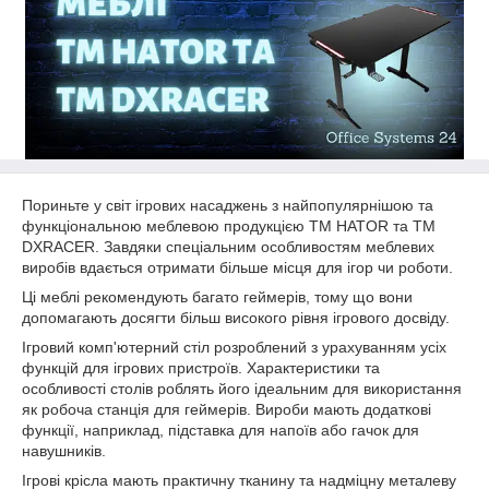
Пориньте у світ ігрових насаджень з найпопулярнішою та
функціональною меблевою продукцією TM HATOR та TM
DXRACER. Завдяки спеціальним особливостям меблевих
виробів вдається отримати більше місця для ігор чи роботи.
Ці меблі рекомендують багато геймерів, тому що вони
допомагають досягти більш високого рівня ігрового досвіду.
Ігровий комп'ютерний стіл розроблений з урахуванням усіх
функцій для ігрових пристроїв. Характеристики та
особливості столів роблять його ідеальним для використання
як робоча станція для геймерів. Вироби мають додаткові
функції, наприклад, підставка для напоїв або гачок для
навушників.
Ігрові крісла мають практичну тканину та надміцну металеву