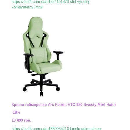
https://os24.com.ua/p1824191873-stol-vysokij-
kompyuternyj.html
Крісло геймерське Arc Fabric HTC-980 Sweety Mint Hator
-18%
13 499 грн.
https://os24.com.ua/p1850034216-kreslo-gejmerskoe-