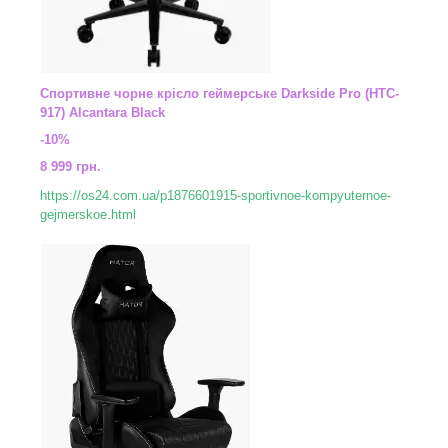
Спортивне чорне крісло геймерське Darkside Pro (HTC-
917) Alcantara Black
-10%
8 999 грн.
https://os24.com.ua/p1876601915-sportivnoe-kompyuternoe-
gejmerskoe.html