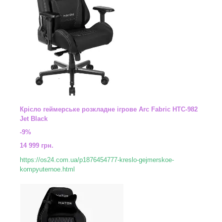
Крісло геймерське розкладне ігрове Arc Fabric HTC-982
Jet Black
-9%
14 999 грн.
https://os24.com.ua/p1876454777-kreslo-gejmerskoe-
kompyuternoe.html