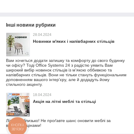
Інші новини рубрики
28.04.2024
Новинки м'яких і напівбарних стільців
Вам хочеться додати затишку та комфорту до свого будинку
чи офісу? Тоді Office Systems 24 з радістю уявить Вам
широкий вибір новинок стільців із м'якою оббивкою та
напівбарних стільців. Вони не тільки стануть функціональним
доповненням вашого інтер'єру, але й додадуть йому
стильного акценту.
18.04.2024
Акція на літні меблі та стільці
Літо вже близько! Не проґавте шанс оновити меблі за
вигідними цінами!
КНОПКА
ЗВ'ЯЗКУ