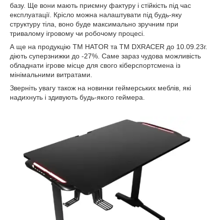
базу. Ще вони мають приємну фактуру і стійкість під час
експлуатації. Крісло можна налаштувати під будь-яку
структуру тіла, воно буде максимально зручним при
тривалому ігровому чи робочому процесі.
А ще на продукцію TM HATOR та TM DXRACER до 10.09.23г.
діють суперзнижки до -27%. Саме зараз чудова можливість
обладнати ігрове місце для свого кіберспортсмена із
мінімальними витратами.
Зверніть увагу також на новинки геймерських меблів, які
надихнуть і здивують будь-якого геймера.