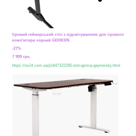
Ігровий геймерський стіл з підсвічуванням для ігрового
комп'ютера чорний GD/003/N
-27%
7 999 грн.
https://os24.com.ua/p1847322285-stol-igrovoj-gejmerskij.html