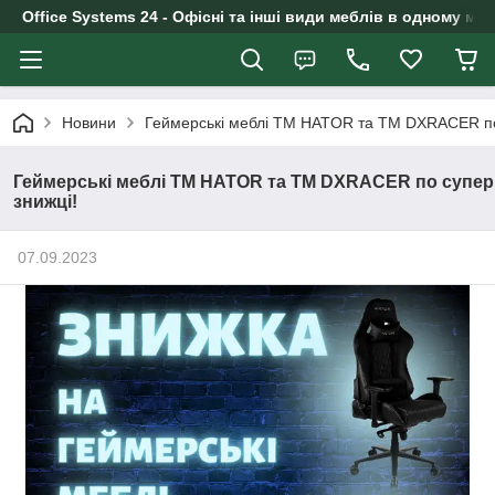
Office Systems 24 - Офісні та інші види меблів в одному маг
Новини
Геймерські меблі TM HATOR та TM DXRACER по
Геймерські меблі TM HATOR та TM DXRACER по супер
знижці!
07.09.2023