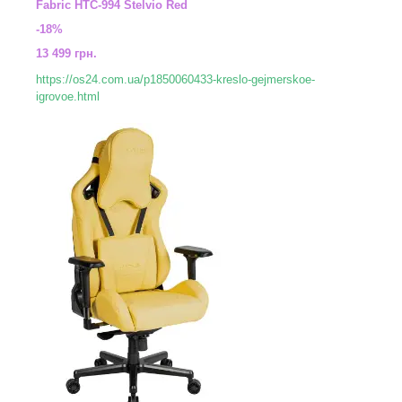
Fabric HTC-994 Stelvio Red
-18%
13 499 грн.
https://os24.com.ua/p1850060433-kreslo-gejmerskoe-
igrovoe.html