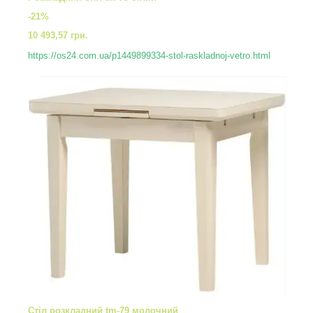
-21%
10 493,57 грн.
https://os24.com.ua/p1449899334-stol-raskladnoj-vetro.html
Стіл розкладний tm-79 молочний