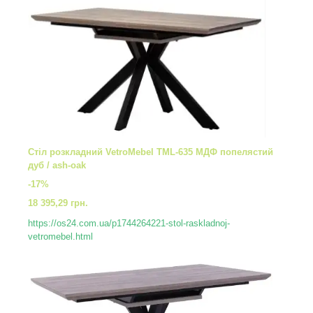
Стіл розкладний VetroMebel TML-635 МДФ попелястий
дуб / ash-oak
-17%
18 395,29 грн.
https://os24.com.ua/p1744264221-stol-raskladnoj-
vetromebel.html