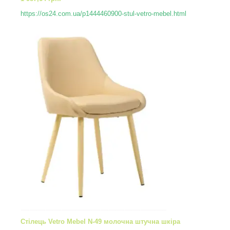
https://os24.com.ua/p1444460900-stul-vetro-mebel.html
Стілець Vetro Mebel N-49 молочна штучна шкіра