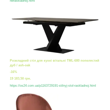
neraskladnoj.html
Розкладний стіл для кухні вітальні TML-680 попелястий
дуб / ash-oak
-16%
19 183,50 грн.
https://os24.com.ua/p1163729191-stilnyj-stol-raskladnoj.html