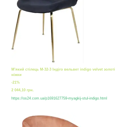
М'який стілець M-32-3 Індіго вельвет indigo velvet золоті
ніжки
-21%
2 044,10 грн.
https://os24.com.ua/p1691627759-myagkij-stul-indigo.html