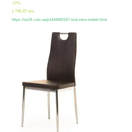
-37%
1 748,25 грн.
https://os24.com.ua/p1444460167-stul-vetro-mebel.html