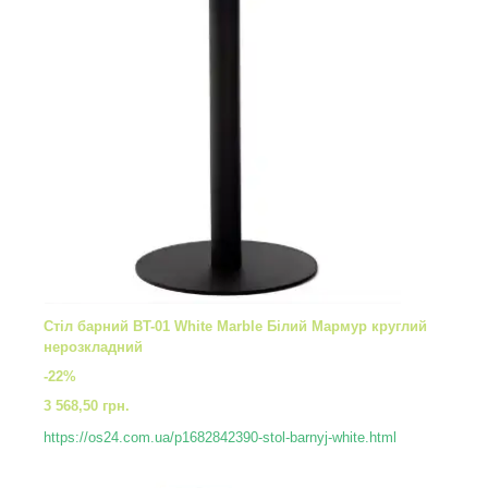
Стіл барний BT-01 White Marble Білий Мармур круглий
нерозкладний
-22%
3 568,50 грн.
https://os24.com.ua/p1682842390-stol-barnyj-white.html