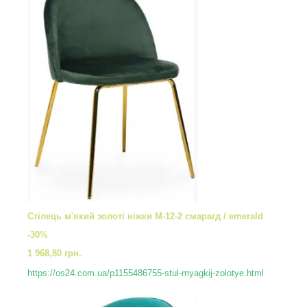
Стілець м'який золоті ніжки M-12-2 смарагд / emerald
-30%
1 968,80 грн.
https://os24.com.ua/p1155486755-stul-myagkij-zolotye.html