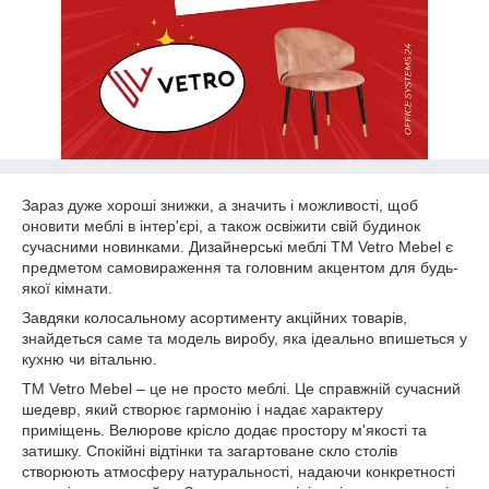
Зараз дуже хороші знижки, а значить і можливості, щоб
оновити меблі в інтер'єрі, а також освіжити свій будинок
сучасними новинками. Дизайнерські меблі ТМ Vetro Mebel є
предметом самовираження та головним акцентом для будь-
якої кімнати.
Завдяки колосальному асортименту акційних товарів,
знайдеться саме та модель виробу, яка ідеально впишеться у
кухню чи вітальню.
ТМ Vetro Mebel – це не просто меблі. Це справжній сучасний
шедевр, який створює гармонію і надає характеру
приміщень. Велюрове крісло додає простору м'якості та
затишку. Спокійні відтінки та загартоване скло столів
створюють атмосферу натуральності, надаючи конкретності