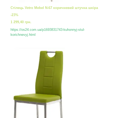
Стілець Vetro Mebel N-67 коричневий штучна шкіра
-23%
1 299,40 грн.
https://os24.com.ua/p1693831743-kuhonnyj-stul-
korichnevyj.html