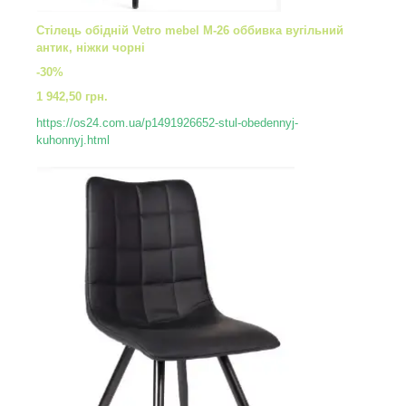
Стілець обідній Vetro mebel М-26 оббивка вугільний
антик, ніжки чорні
-30%
1 942,50 грн.
https://os24.com.ua/p1491926652-stul-obedennyj-
kuhonnyj.html