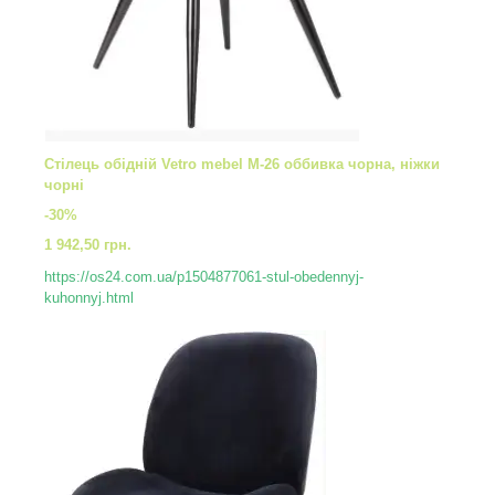
Стілець обідній Vetro mebel М-26 оббивка чорна, ніжки
чорні
-30%
1 942,50 грн.
https://os24.com.ua/p1504877061-stul-obedennyj-
kuhonnyj.html