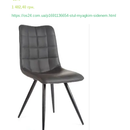
1 482,40 грн.
https://os24.com.ua/p1691136654-stul-myagkim-sidenem.html