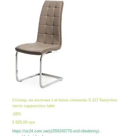
Стілець на полозах з м'якою спинкою S-117 Капучіно
латте cappuccino latte
-28%
2 025,00 грн
https://os24.com.ua/p1559245776-stol-obedennyj-