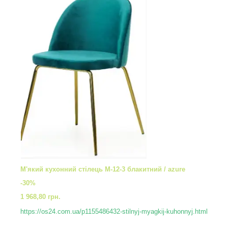
М'який кухонний стілець М-12-3 блакитний / azure
-30%
1 968,80 грн.
https://os24.com.ua/p1155486432-stilnyj-myagkij-kuhonnyj.html