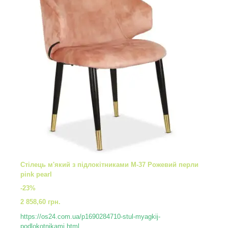
Стілець м'який з підлокітниками M-37 Рожевий перли
pink pearl
-23%
2 858,60 грн.
https://os24.com.ua/p1690284710-stul-myagkij-
podlokotnikami.html