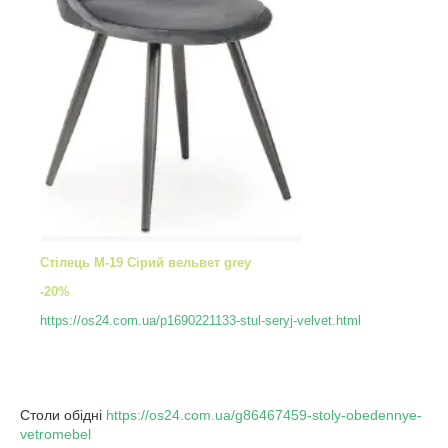
Стілець M-19 Сірий вельвет grey
-20%
https://os24.com.ua/p1690221133-stul-seryj-velvet.html
Столи обідні
https://os24.com.ua/g86467459-stoly-obedennye-
vetromebel