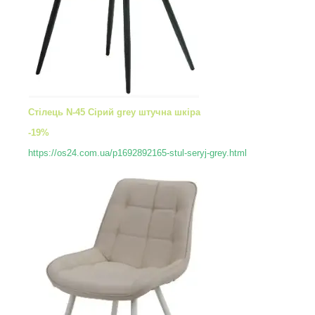
Стілець N-45 Сірий grey штучна шкіра
-19%
https://os24.com.ua/p1692892165-stul-seryj-grey.html