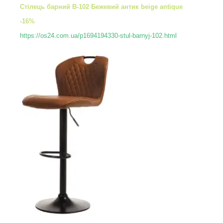
Стілець барний B-102 Бежевий антик beige antique
-16%
https://os24.com.ua/p1694194330-stul-barnyj-102.html