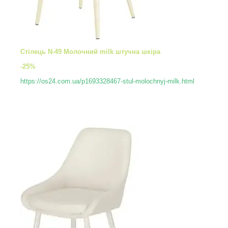
Стілець N-49 Молочний milk штучна шкіра
-25%
https://os24.com.ua/p1693328467-stul-molochnyj-milk.html