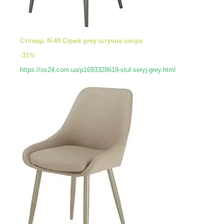
Стілець N-49 Сірий grey штучна шкіра
-31%
https://os24.com.ua/p1693328619-stul-seryj-grey.html