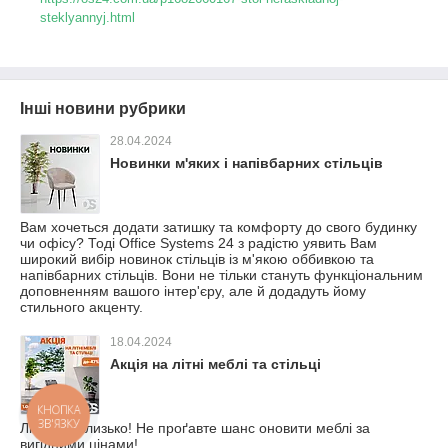
steklyannyj.html
Інші новини рубрики
28.04.2024
Новинки м'яких і напівбарних стільців
Вам хочеться додати затишку та комфорту до свого будинку
чи офісу? Тоді Office Systems 24 з радістю уявить Вам
широкий вибір новинок стільців із м'якою оббивкою та
напівбарних стільців. Вони не тільки стануть функціональним
доповненням вашого інтер'єру, але й додадуть йому
стильного акценту.
18.04.2024
Акція на літні меблі та стільці
КНОПКА
ЗВ'ЯЗКУ
Літо вже близько! Не проґавте шанс оновити меблі за
вигідними цінами!