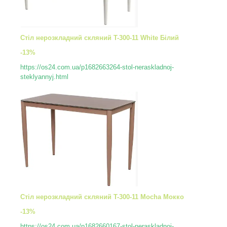
Стіл нерозкладний скляний T-300-11 White Білий
-13%
https://os24.com.ua/p1682663264-stol-neraskladnoj-
steklyannyj.html
Стіл нерозкладний скляний T-300-11 Mocha Мокко
-13%
https://os24.com.ua/p1682660167-stol-neraskladnoj-