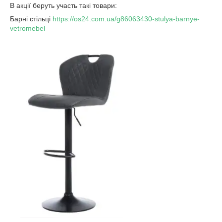
В акції беруть участь такі товари:
Барні стільці
https://os24.com.ua/g86063430-stulya-barnye-
vetromebel