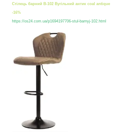
Стілець барний B-102 Вугільний антик coal antique
-16%
https://os24.com.ua/p1694197706-stul-barnyj-102.html