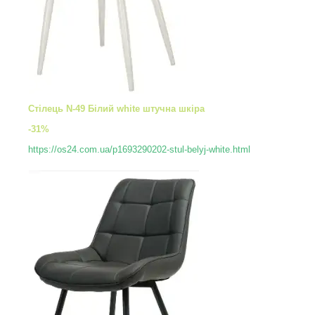
Стілець N-49 Білий white штучна шкіра
-31%
https://os24.com.ua/p1693290202-stul-belyj-white.html