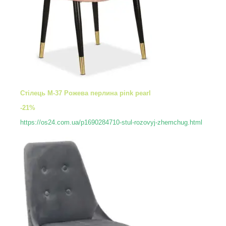
Стілець M-37 Рожева перлина pink pearl
-21%
https://os24.com.ua/p1690284710-stul-rozovyj-zhemchug.html