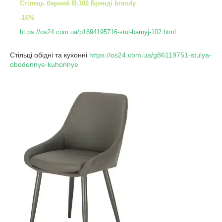
Стілець барний B-102 Бренді brandy
-16%
https://os24.com.ua/p1694195716-stul-barnyj-102.html
Стільці обідні та кухонні
https://os24.com.ua/g86119751-stulya-
obedennye-kuhonnye