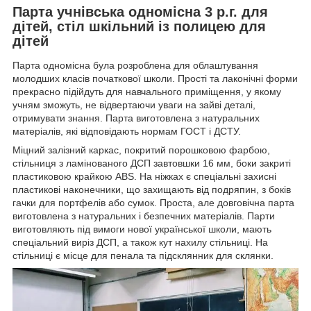
Парта учнівська одномісна 3 р.г. для
дітей, стіл шкільний із полицею для
дітей
Парта одномісна була розроблена для облаштування
молодших класів початкової школи. Прості та лаконічні форми
прекрасно підійдуть для навчального приміщення, у якому
учням зможуть, не відвертаючи уваги на зайві деталі,
отримувати знання. Парта виготовлена з натуральних
матеріалів, які відповідають нормам ГОСТ і ДСТУ.
Міцний залізний каркас, покритий порошковою фарбою,
стільниця з ламінованого ДСП завтовшки 16 мм, боки закриті
пластиковою крайкою ABS. На ніжках є спеціальні захисні
пластикові наконечники, що захищають від подряпин, з боків
гачки для портфелів або сумок. Проста, але довговічна парта
виготовлена з натуральних і безпечних матеріалів. Парти
виготовляють під вимоги нової української школи, мають
спеціальний виріз ДСП, а також кут нахилу стільниці. На
стільниці є місце для пенала та підсклянник для склянки.