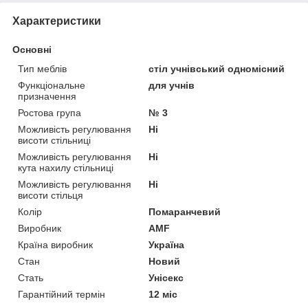
Характеристики
Основні
Тип меблів
стіл учнівський одномісний
Функціональне
для учнів
призначення
Ростова група
№ 3
Можливість регулювання
Ні
висоти стільниці
Можливість регулювання
Ні
кута нахилу стільниці
Можливість регулювання
Ні
висоти стільця
Колір
Помаранчевий
Виробник
AMF
Країна виробник
Україна
Стан
Новий
Стать
Унісекс
Гарантійний термін
12 міс