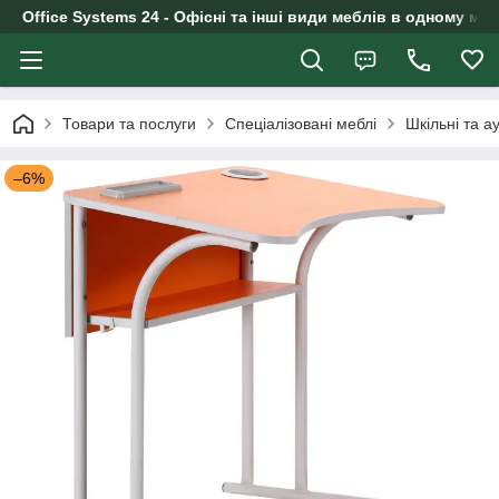
Office Systems 24 - Офісні та інші види меблів в одному маг
Товари та послуги
Спеціалізовані меблі
Шкільні та а
–6%