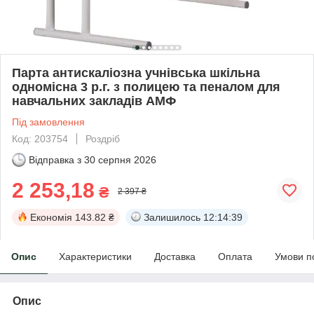
Парта антискаліозна учнівська шкільна
одномісна 3 р.г. з полицею та пеналом для
навчальних закладів АМФ
Під замовлення
Код: 203754
Роздріб
Відправка з
30 серпня 2026
2 253,18
₴
2 397 ₴
Економія
143.82 ₴
Залишилось
12:14:39
Опис
Характеристики
Доставка
Оплата
Умови п
Опис