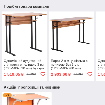
Подібні товари компанії
Одномісний аудиторний
Парта 2-х м. учнівська з
Одно
стіл парта з полицею 3 р.г.
полицею Бук 6 р.г.
стіл
(700х500х590 мм) Бук для
(1200х500х760 мм)
(700
вузів школи AMF
нерегульований шкільний
вузі
1 519,05
2 903,66
1 5
₴
₴
1 599 ₴
3 089 ₴
стіл для двох AMF
Акційні пропозиції та новинки
–7%