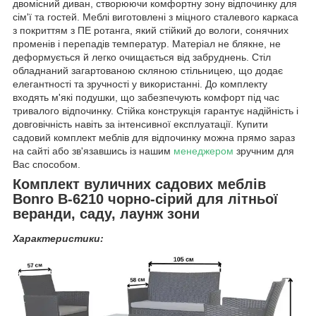
двомісний диван, створюючи комфортну зону відпочинку для
сім'ї та гостей. Меблі виготовлені з міцного сталевого каркаса
з покриттям з ПЕ ротанга, який стійкий до вологи, сонячних
променів і перепадів температур. Матеріал не блякне, не
деформується й легко очищається від забруднень. Стіл
обладнаний загартованою скляною стільницею, що додає
елегантності та зручності у використанні. До комплекту
входять м'які подушки, що забезпечують комфорт під час
тривалого відпочинку. Стійка конструкція гарантує надійність і
довговічність навіть за інтенсивної експлуатації. Купити
садовий комплект меблів для відпочинку можна прямо зараз
на сайті або зв'язавшись із нашим
менеджером
зручним для
Вас способом.
Комплект вуличних садових меблів
Bonro B-6210 чорно-сірий для літньої
веранди, саду, лаунж зони
Характеристики: