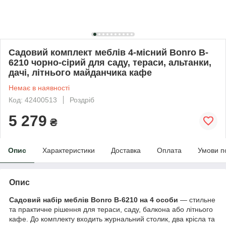
Садовий комплект меблів 4-місний Bonro B-
6210 чорно-сірий для саду, тераси, альтанки,
дачі, літнього майданчика кафе
Немає в наявності
Код: 42400513
Роздріб
5 279
₴
Опис
Характеристики
Доставка
Оплата
Умови п
Опис
Садовий набір меблів Bonro B-6210 на 4 особи
— стильне
та практичне рішення для тераси, саду, балкона або літнього
кафе. До комплекту входить журнальний столик, два крісла та