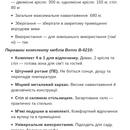
— двомісне крісло: 300 кг, одномісне крісло: 150 кг, стіл:
80 кг
Загальне максимальне навантаження: 680 кг.
Зберігання — зберігати в закритому приміщенні
впродовж зими
Використання — для зовнішнього використання (так/
ні) — так
Переваги комплекту меблів Bonro B-6210:
Комплект 4 в 1 для відпочинку.
Диван, 2 крісла та
стіл — готова зона для сім'ї та гостей.
Штучний ротанг (ПЕ).
Не боїться сонця, дощу та
перепадів температури.
Міцний металевий каркас.
Високе навантаження й
довговічність конструкції.
Стіл зі скляною стільницею.
Загартоване скло —
практично та стильно.
М'які подушки в комплекті.
Комфортний відпочинок
на вулиці та в приміщенні.
Універсальне використання.
Підходить для саду,