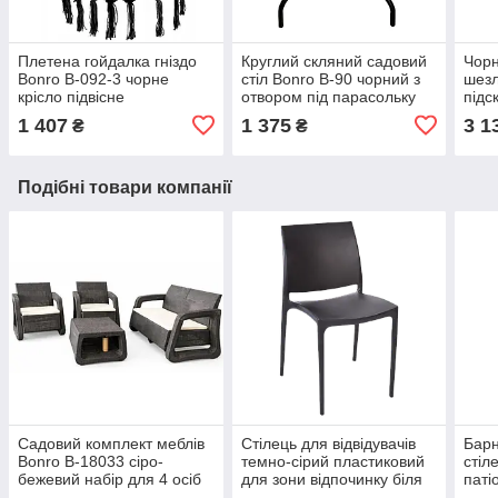
Плетена гойдалка гніздо
Круглий скляний садовий
Чорн
Bonro B-092-3 чорне
стіл Bonro B-90 чорний з
шезл
крісло підвісне
отвором під парасольку
підс
бразилійське з великою
для вулиці, літніх кафе,
регу
1 407
1 375
3 1
₴
₴
подушкою до 120 кг для
саду, балкона, тераси
для 
балкона, тераси, саду
відп
Подібні товари компанії
Садовий комплект меблів
Стілець для відвідувачів
Барн
Bonro B-18033 сіро-
темно-сірий пластиковий
стіл
бежевий набір для 4 осіб
для зони відпочинку біля
паті
для саду, тераси,
басейну, літнього кафе
Раве