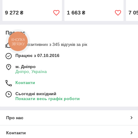
альтанки, дачі, літнього
Емма New Aleana
біли
майданчика кафе
9 272
1 663
7 0
₴
₴
Про нас
КНОПКА
ЗВ'ЯЗКУ
98% позитивних з 345 відгуків за рік
Працює з 07.10.2016
м. Дніпро
Дніпро, Україна
Контакти
Сьогодні вихідний
Показати весь графік роботи
Про нас
Контакти