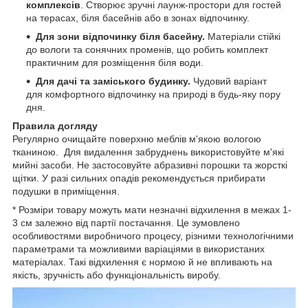
комплексів
. Створює зручні лаунж-простори для гостей
на терасах, біля басейнів або в зонах відпочинку.
Для зони відпочинку біля басейну.
Матеріали стійкі
до вологи та сонячних променів, що робить комплект
практичним для розміщення біля води.
Для дачі та заміського будинку.
Чудовий варіант
для комфортного відпочинку на природі в будь-яку пору
дня.
Правила догляду
Регулярно очищайте поверхню меблів м'якою вологою
тканиною. Для видалення забруднень використовуйте м'які
мийні засоби. Не застосовуйте абразивні порошки та жорсткі
щітки. У разі сильних опадів рекомендується прибирати
подушки в приміщення.
* Розміри товару можуть мати незначні відхилення в межах 1-
3 см залежно від партії постачання. Це зумовлено
особливостями виробничого процесу, різними технологічними
параметрами та можливими варіаціями в використаних
матеріалах. Такі відхилення є нормою й не впливають на
якість, зручність або функціональність виробу.