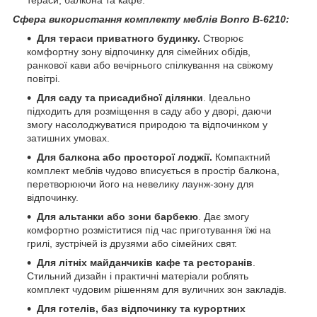
тераси, балкона та кафе.
Сфера використання комплекту меблів Bonro B-6210:
Для тераси приватного будинку.
Створює
комфортну зону відпочинку для сімейних обідів,
ранкової кави або вечірнього спілкування на свіжому
повітрі.
Для саду та присадибної ділянки
. Ідеально
підходить для розміщення в саду або у дворі, даючи
змогу насолоджуватися природою та відпочинком у
затишних умовах.
Для балкона або просторої лоджії.
Компактний
комплект меблів чудово вписується в простір балкона,
перетворюючи його на невелику лаунж-зону для
відпочинку.
Для альтанки або зони барбекю
. Дає змогу
комфортно розміститися під час приготування їжі на
грилі, зустрічей із друзями або сімейних свят.
Для літніх майданчиків кафе та ресторанів
.
Стильний дизайн і практичні матеріали роблять
комплект чудовим рішенням для вуличних зон закладів.
Для готелів, баз відпочинку та курортних