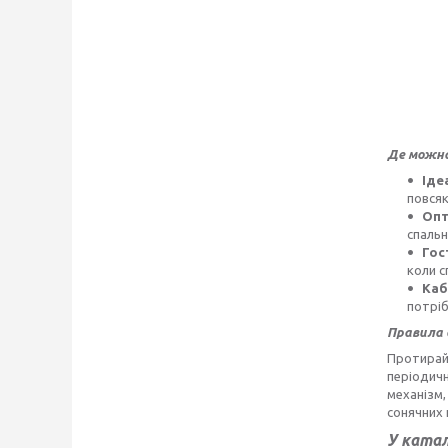
Де можна
Іде
повся
Опт
спальн
Гос
коли с
Каб
потріб
Правила 
Протирайт
періодичн
механізм,
сонячних 
У катал