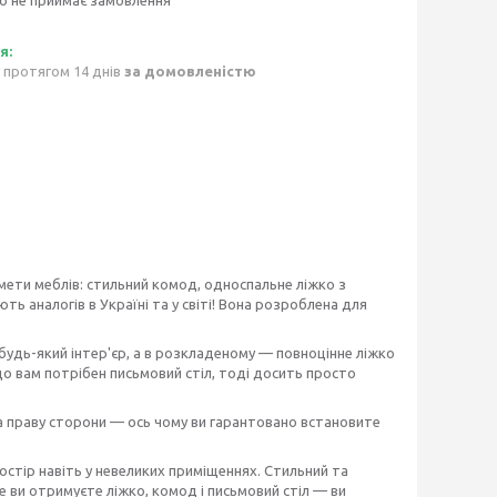
о не приймає замовлення
 протягом 14 днів
за домовленістю
мети меблів: стильний комод, односпальне ліжко з
ть аналогів в Україні та у світі! Вона розроблена для
будь-який інтер'єр, а в розкладеному — повноцінне ліжко
о вам потрібен письмовий стіл, тоді досить просто
 на праву сторони — ось чому ви гарантовано встановите
тір навіть у невеликих приміщеннях. Стильний та
е ви отримуєте ліжко, комод і письмовий стіл — ви