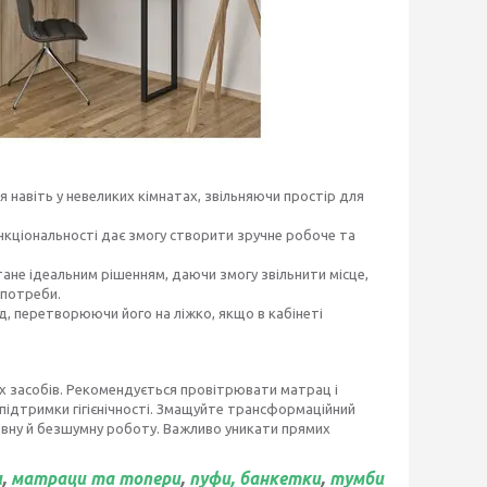
 навіть у невеликих кімнатах, звільняючи простір для
кціональності дає змогу створити зручне робоче та
ане ідеальним рішенням, даючи змогу звільнити місце,
 потреби.
од, перетворюючи його на ліжко, якщо в кабінеті
х засобів. Рекомендується провітрювати матрац і
підтримки гігієнічності. Змащуйте трансформаційний
авну й безшумну роботу. Важливо уникати прямих
и
,
матраци та топери
,
пуфи, банкетки
,
тумби