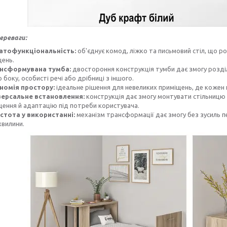
ереваги:
атофункціональність:
об'єднує комод, ліжко та письмовий стіл, що 
щень.
нсформувана тумба:
двостороння конструкція тумби дає змогу розді
 боку, особисті речі або дрібниці з іншого.
номія простору:
ідеальне рішення для невеликих приміщень, де кожен
версальне встановлення:
конструкція дає змогу монтувати стільницю й 
ення й адаптацію під потреби користувача.
стота у використанні:
механізм трансформації дає змогу без зусиль п
 хвилини.