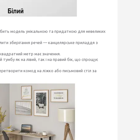
робить модель унікальною та придатною для невеликих
лити зберігання речей — канцелярське приладдя з
 квадратний метр має значення.
тумбу як на лівий, так і на правий бік, що спрощує
еретворити комод на ліжко або письмовий стіл за