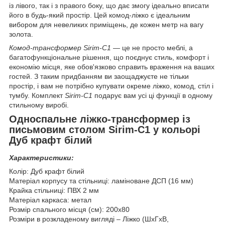
із лівого, так і з правого боку, що дає змогу ідеально вписати
його в будь-який простір. Цей комод-ліжко є ідеальним
вибором для невеликих приміщень, де кожен метр на вагу
золота.
Комод-трансформер Sirim-C1
— це не просто меблі, а
багатофункціональне рішення, що поєднує стиль, комфорт і
економію місця, яке обов'язково справить враження на ваших
гостей. З таким придбанням ви заощаджуєте не тільки
простір, і вам не потрібно купувати окреме ліжко, комод, стіл і
тумбу. Комплект
Sirim-C1
подарує вам усі ці функції в одному
стильному виробі.
Односпальне ліжко-трансформер із
письмовим столом Sirim-C1 у кольорі
Дуб крафт білий
Характеристики:
Колір: Дуб крафт білий
Матеріал корпусу та стільниці: ламіноване ДСП (16 мм)
Крайка стільниці: ПВХ 2 мм
Матеріал каркаса: метал
Розмір спального місця (см): 200х80
Розміри в розкладеному вигляді – Ліжко (ШхГхВ,