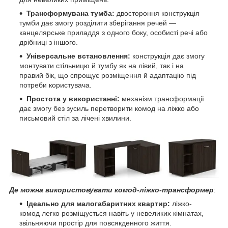
Трансформувана тумба:
двостороння конструкція
тумби дає змогу розділити зберігання речей —
канцелярське приладдя з одного боку, особисті речі або
дрібниці з іншого.
Універсальне встановлення:
конструкція дає змогу
монтувати стільницю й тумбу як на лівий, так і на
правий бік, що спрощує розміщення й адаптацію під
потреби користувача.
Простота у використанні:
механізм трансформації
дає змогу без зусиль перетворити комод на ліжко або
письмовий стіл за лічені хвилини.
Де можна використовувати комод-ліжко-трансформер
:
Ідеально для малогабаритних квартир:
ліжко-
комод легко розміщується навіть у невеликих кімнатах,
звільняючи простір для повсякденного життя.