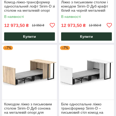
Комод-ліжко-трансформер
Ліжко з письмовим столом і
односпальний лофт Sirim-D зі
комодом Sirim-D Дуб крафт
столом на металевій опорі
білий на чорній металевій
для дому, офісу Knap Knap
опорі Knap Knap
В наявності
В наявності
12 973,50
12 973,50
₴
₴
13 950 ₴
13 950 ₴
Купити
Купити
–7%
–7%
Комодом ліжко з письмовим
Біле односпальне ліжко
столом Sirim-D Дуб сонома
трансформер Sirim-D –
на металевій опорі для
письмовий стіл комод на