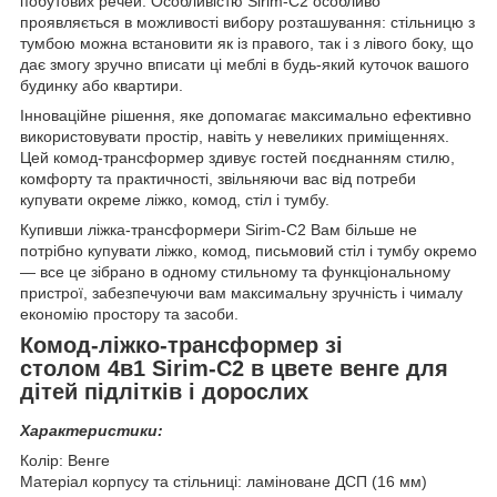
побутових речей. Особливістю Sirim-C2 особливо
проявляється в можливості вибору розташування: стільницю з
тумбою можна встановити як із правого, так і з лівого боку, що
дає змогу зручно вписати ці меблі в будь-який куточок вашого
будинку або квартири.
Інноваційне рішення, яке допомагає максимально ефективно
використовувати простір, навіть у невеликих приміщеннях.
Цей комод-трансформер здивує гостей поєднанням стилю,
комфорту та практичності, звільняючи вас від потреби
купувати окреме ліжко, комод, стіл і тумбу.
Купивши ліжка-трансформери Sirim-C2 Вам більше не
потрібно купувати ліжко, комод, письмовий стіл і тумбу окремо
— все це зібрано в одному стильному та функціональному
пристрої, забезпечуючи вам максимальну зручність і чималу
економію простору та засоби.
Комод-ліжко-трансформер зі
столом 4в1 Sirim-C2 в цвете венге для
дітей підлітків і дорослих
Характеристики:
Колір: Венге
Матеріал корпусу та стільниці: ламіноване ДСП (16 мм)