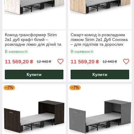
Комод-трансформер Sirim
Смарт-комод із розкладним
2в1 дуб крафт білий –
ліжком Sirim 2в1 Дуб Сонома
розкладне ліжко для дітей та
– для підлітків та дорослих
дорослих Knap Knap
Knap Knap
В наявності
В наявності
11 569,20
11 569,20
₴
₴
12 440 ₴
12 440 ₴
Купити
Купити
–7%
–7%