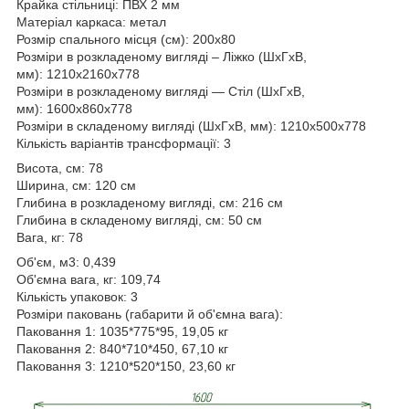
Крайка стільниці: ПВХ 2 мм
Матеріал каркаса: метал
Розмір спального місця (см): 200х80
Розміри в розкладеному вигляді – Ліжко (ШхГхВ,
мм): 1210х2160х778
Розміри в розкладеному вигляді — Стіл (ШхГхВ,
мм): 1600х860х778
Розміри в складеному вигляді (ШхГхВ, мм): 1210х500х778
Кількість варіантів трансформації: 3
Висота, см: 78
Ширина, см: 120 см
Глибина в розкладеному вигляді, см: 216 см
Глибина в складеному вигляді, см: 50 см
Вага, кг: 78
Об'єм, м3: 0,439
Об'ємна вага, кг: 109,74
Кількість упаковок: 3
Розміри паковань (габарити й об'ємна вага):
Паковання 1: 1035*775*95, 19,05 кг
Паковання 2: 840*710*450, 67,10 кг
Паковання 3: 1210*520*150, 23,60 кг