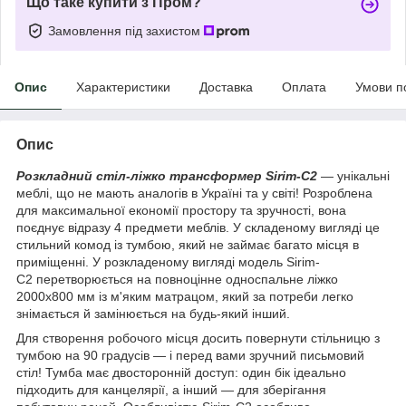
Що таке купити з Пром?
Замовлення під захистом
Опис
Характеристики
Доставка
Оплата
Умови п
Опис
Розкладний стіл-ліжко
трансформер Sirim-C2
— унікальні
меблі, що не мають аналогів в Україні та у світі! Розроблена
для максимальної економії простору та зручності, вона
поєднує відразу 4 предмети меблів. У складеному вигляді це
стильний комод із тумбою, який не займає багато місця в
приміщенні. У розкладеному вигляді модель Sirim-
C2 перетворюється на повноцінне односпальне ліжко
2000х800 мм із м'яким матрацом, який за потреби легко
знімається й замінюється на будь-який інший.
Для створення робочого місця досить повернути стільницю з
тумбою на 90 градусів — і перед вами зручний письмовий
стіл! Тумба має двосторонній доступ: один бік ідеально
підходить для канцелярії, а інший — для зберігання