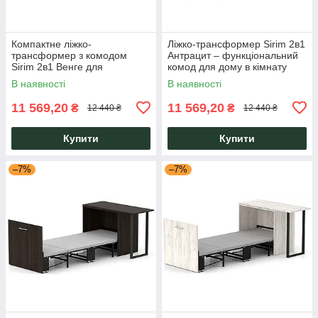
Компактне ліжко-
Ліжко-трансформер Sirim 2в1
трансформер з комодом
Антрацит – функціональний
Sirim 2в1 Венге для
комод для дому в кімнату
малогабаритних квартир
підлітка Knap Knap
В наявності
В наявності
Knap Knap
11 569,20
11 569,20
₴
₴
12 440 ₴
12 440 ₴
Купити
Купити
–7%
–7%