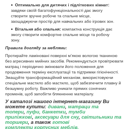
Оптимально для дитячих і підліткових кімнат:
завдяки своїй багатофункціональності дає змогу
створити зручне робоче та спальне місце,
заощаджуючи простір для навчальних або ігрових зон.
Вітальня або спальня:
компактна конструкція дає
змогу створити комфортне спальне місце та робочу
зону.
Правила догляду за меблями:
Протирайте ламіновані поверхні м'якою вологою тканиною
без агресивних мийних засобів. Рекомендується провітрювати
матрац і періодично змінювати його положення для
продовження терміну експлуатації та підтримки гігієнічності.
Змащуйте трансформаційний механізм, використовуючи
спеціальне мастило або мастило, щоб забезпечити плавну й
безшумну роботу. Важливо уникати прямих сонячних
променів, щоб запобігти блякненню матеріалу.
У каталозі нашого інтернет-магазину Ви
можете купити:
дивани
,
матраци та
топери
,
пуфи, банкетки
,
тумби
приліжкові
,
аксесуари для сну
,
світильники та
торшери
, а також
готові
комплекти корпусних меблів.