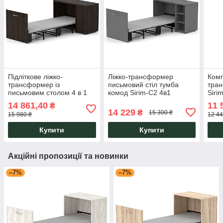
Підліткове ліжко-
Ліжко-трансформер
Комп
трансформер із
письмовий стіл тумба
тра
письмовим столом 4 в 1
комод Sirim-C2 4в1
Siri
Sirim-C3 венге,
Антрацит для дітей
мало
14 861,40
11 
₴
універсальний смарт-
підлітків Knap Knap
Kna
14 229
₴
15 300 ₴
15 980 ₴
12 44
комод Knap Knap
Купити
Купити
Акційні пропозиції та новинки
–7%
–7%