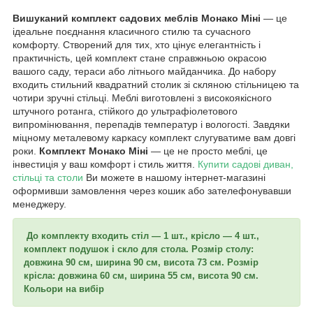
Вишуканий комплект садових меблів Монако Міні
— це
ідеальне поєднання класичного стилю та сучасного
комфорту. Створений для тих, хто цінує елегантність і
практичність, цей комплект стане справжньою окрасою
вашого саду, тераси або літнього майданчика. До набору
входить стильний квадратний столик зі скляною стільницею та
чотири зручні стільці. Меблі виготовлені з високоякісного
штучного ротанга, стійкого до ультрафіолетового
випромінювання, перепадів температур і вологості. Завдяки
міцному металевому каркасу комплект слугуватиме вам довгі
роки.
Комплект Монако Міні
— це не просто меблі, це
інвестиція у ваш комфорт і стиль життя.
Купити садові диван,
стільці та столи
Ви можете в нашому інтернет-магазині
оформивши замовлення через кошик або зателефонувавши
менеджеру.
До комплекту входить стіл — 1 шт., крісло — 4 шт.,
комплект подушок і скло для стола. Розмір столу:
довжина 90 см, ширина 90 см, висота 73 см. Розмір
крісла: довжина 60 см, ширина 55 см, висота 90 см.
Кольори на вибір