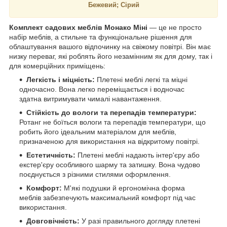
Бежевий; Сірий
Комплект садових меблів Монако Міні
— це не просто
набір меблів, а стильне та функціональне рішення для
облаштування вашого відпочинку на свіжому повітрі. Він має
низку переваг, які роблять його незамінним як для дому, так і
для комерційних приміщень:
Легкість і міцність:
Плетені меблі легкі та міцні
одночасно. Вона легко переміщається і водночас
здатна витримувати чималі навантаження.
Стійкість до вологи та перепадів температури:
Ротанг не боїться вологи та перепадів температури, що
робить його ідеальним матеріалом для меблів,
призначеною для використання на відкритому повітрі.
Естетичність:
Плетені меблі надають інтер'єру або
екстер'єру особливого шарму та затишку. Вона чудово
поєднується з різними стилями оформлення.
Комфорт:
М'які подушки й ергономічна форма
меблів забезпечують максимальний комфорт під час
використання.
Довговічність:
У разі правильного догляду плетені