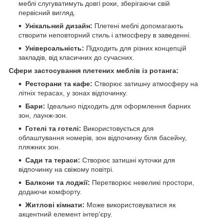
меблі слугуватимуть довгі роки, зберігаючи свій
первісний вигляд.
Унікальний дизайн:
Плетені меблі допомагають
створити неповторний стиль і атмосферу в заведенні.
Універсальність:
Підходить для різних концепцій
закладів, від класичних до сучасних.
Сфери застосування плетених меблів із ротанга:
Ресторани та кафе:
Створює затишну атмосферу на
літніх терасах, у зонах відпочинку.
Бари:
Ідеально підходить для оформлення барних
зон, лаунж-зон.
Готелі та готелі:
Використовується для
облаштування номерів, зон відпочинку біля басейну,
пляжних зон.
Сади та тераси:
Створює затишні куточки для
відпочинку на свіжому повітрі.
Балкони та лоджії:
Перетворює невеликі простори,
додаючи комфорту.
Житлові кімнати:
Може використовуватися як
акцентний елемент інтер'єру.