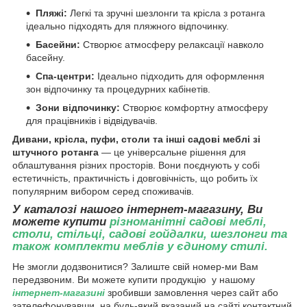
Пляжі:
Легкі та зручні шезлонги та крісла з ротанга
ідеально підходять для пляжного відпочинку.
Басейни:
Створює атмосферу релаксації навколо
басейну.
Спа-центри:
Ідеально підходить для оформлення
зон відпочинку та процедурних кабінетів.
Зони відпочинку:
Створює комфортну атмосферу
для працівників і відвідувачів.
Дивани, крісла, пуфи, столи та інші садові меблі зі
штучного ротанга
— це універсальне рішення для
облаштування різних просторів. Вони поєднують у собі
естетичність, практичність і довговічність, що робить їх
популярним вибором серед споживачів.
У каталозі нашого інтернет-магазину, Ви
можете купити
різноманітні садові меблі,
столи, стільці, садові гойдалки, шезлонги та
також комплекти меблів у єдиному стилі.
Не змогли додзвонитися? Залиште свій номер-ми Вам
передзвоним. Ви можете купити продукцію у нашому
інтернет-магазині
зробивши замовлення через сайт або
зателефонувавши на будь-який вказаний на сайті контактний