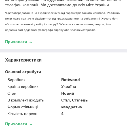
телефон компанії. Ми доставляємо до всіх міст України.
*Цвітропередавання на екрані залежить від параметрів вашого монітора. Реальний
колір може незначно відрізнятися від представленого на зображенні. Хочете бути
абсолютно впевнені у виборі кольору? Зв'язатися з нашим менеджером, і ми
надаємо вам додаткові фотографії виробу або зразків матеріалів.
Приховати
Характеристики
Основні атрибути
Виробник
Rattwood
Країна виробник
Україна
Стан
Новий
В комплект входить
Стіл, Стілець
Форма стільниці
квадратна
Кількість персон
4
Приховати