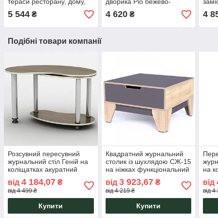
тераси ресторану, дому,
дворика Ріо бежево-
замі
дачі Рондо бежевий
коричневий 100x50
80х4
5 544
4 620
4 8
₴
₴
Rattwood
Rattwood
Подібні товари компанії
Розсувний пересувний
Квадратний журнальний
Пере
журнальний стіл Геній на
столик із шухлядою СЖ-15
журн
коліщатках акуратний
на ніжках функціональний
на к
універсальний для
для гостьової зони
акур
4 184,07
3 923,67
від
₴
від
₴
від
вітальні квартири офісу
повсякденного
зони
від 4 499 ₴
від 4 219 ₴
від 4
будинку
використання
суча
Купити
Купити