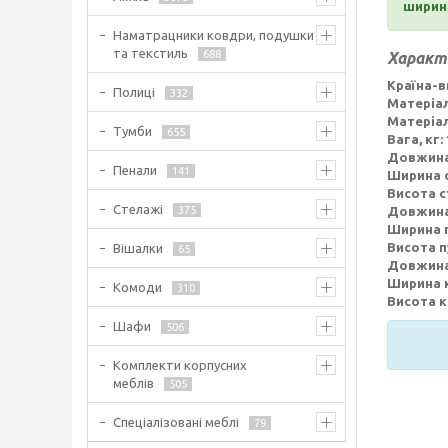
ширина
Наматрацники ковдри, подушки
та текстиль
688
Характ
Країна-в
Полиці
332
Матеріал
Матеріал
Тумби
655
Вага, кг:
Довжина 
Пенали
141
Ширина с
Висота ст
Стелажі
375
Довжина 
Ширина п
Висота п
Вішалки
65
Довжина 
Ширина к
Комоди
310
Висота кр
Шафи
506
Комплекти корпусних
меблів
505
Спеціалізовані меблі
79