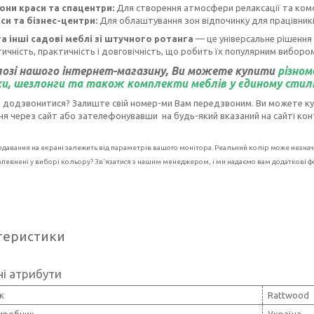
они краси та спацентри:
Для створення атмосфери релаксації та ком
си та бізнес-центри:
Для облаштування зон відпочинку для працівник
а інші садові меблі зі штучного ротанга
— це універсальне рішення
тичність, практичність і довговічність, що робить їх популярним виборо
озі нашого інтернет-магазину, Ви можете купити
різном
и, шезлонги та також комплекти меблів у єдиному стилі
и додзвонитися? Залиште свій номер-ми Вам передзвоним. Ви можете к
я через сайт або зателефонувавши на будь-який вказаний на сайті кон
давання на екрані залежить від параметрів вашого монітора. Реальний колір може незначн
певнені у виборі кольору? Зв'язатися з нашим менеджером, і ми надаємо вам додаткові фо
теристики
і атрибути
к
Rattwood