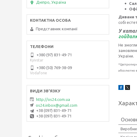
Дніпро, Україна
Сал
Офі
Дивани т
собі есте
Представник компанії
У катал
гойдалк
Не змогл
замовленн
+380 (97) 831-49-71
України.
Kyivstar
*Цвітропере
+380 (50) 769-38-09
абсолютно в
Vodafone
http://os24.com.ua
Харак
os24.inbox@gmail.com
+38 (097) 831-49-71
+38 (097) 831-49-71
Основн
Виробни