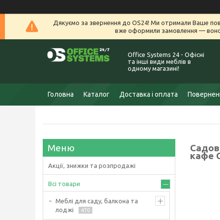
Дякуємо за звернення до OS24! Ми отримали Ваше пов
вже оформили замовлення — воно 
Office Systems 24 - Офісні
та інші види меблів в
одному магазині!
Головна
Каталог
Доставка і оплата
Поверненн
Садов
кафе 
Акції, знижки та розпродажі
Всі товари
Меблі для саду, балкона та
лоджі
470