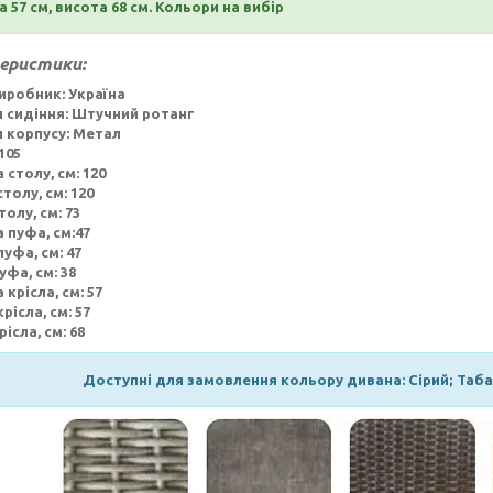
 57 см, висота 68 см. Кольори на вибір
еристики:
иробник: Україна
 сидіння: Штучний ротанг
 корпусу: Метал
 105
столу, см: 120
толу, см: 120
олу, см: 73
пуфа, см:47
уфа, см: 47
уфа, см: 38
крісла, см: 57
рісла, см: 57
ісла, см: 68
Доступні для замовлення кольору дивана: Сірий; Таб