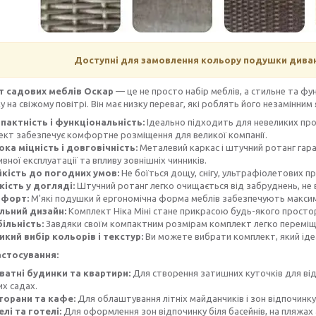
Доступні для замовлення кольору подушки диван
т садових меблів Оскар
— це не просто набір меблів, а стильне та ф
у на свіжому повітрі. Він має низку переваг, які роблять його незамінним
пактність і функціональність:
Ідеально підходить для невеликих прос
кт забезпечує комфортне розміщення для великої компанії.
ока міцність і довговічність:
Металевий каркас і штучний ротанг гара
ивної експлуатації та впливу зовнішніх чинників.
йкість до погодних умов:
Не боїться дощу, снігу, ультрафіолетових пр
кість у догляді:
Штучний ротанг легко очищається від забруднень, не 
форт:
М'які подушки й ергономічна форма меблів забезпечують макси
льний дизайн:
Комплект Ніка Міні стане прикрасою будь-якого простор
ільність:
Завдяки своїм компактним розмірам комплект легко переміщат
икий вибір кольорів і текстур:
Ви можете вибрати комплект, який ідеа
стосування:
ватні будинки та квартири:
Для створення затишних куточків для від
х садах.
торани та кафе:
Для облаштування літніх майданчиків і зон відпочинку
елі та готелі:
Для оформлення зон відпочинку біля басейнів, на пляжах 