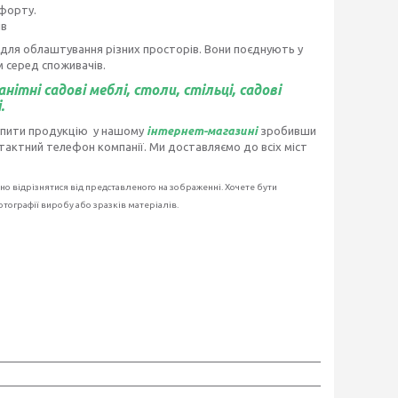
форту.
ів
 для облаштування різних просторів. Вони поєднують у
м серед споживачів.
анітні садові меблі, столи, стільці, садові
.
упити продукцію у нашому
інтернет-магазині
зробивши
тактний телефон компанії. Ми доставляємо до всіх міст
о відрізнятися від представленого на зображенні. Хочете бути
тографії виробу або зразків матеріалів.