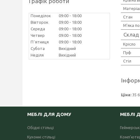
Графік роботи
Країна 
Матеріа
Понеділок
09:00
18:00
Стан
Вівторок
09:00
18:00
М'яка п
Середа
09:00
18:00
Склад
Четвер
09:00
18:00
Пʼятниця
09:00
18:00
Крісло
Субота
Вихідний
Пуф
Неділя
Вихідний
Стіл
Інформ
Ціна:
35 6
МЕБЛІ ДЛЯ ДОМУ
МЕБЛІ 
Обідні стільці
Геймерські
Кухонні стільці
Комп'ютер