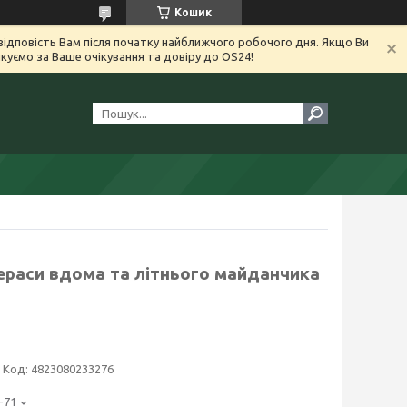
Кошик
ідповість Вам після початку найближчого робочого дня. Якщо Ви
уємо за Ваше очікування та довіру до OS24!
ераси вдома та літнього майданчика
Код:
4823080233276
-71