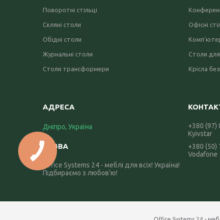
Поворотні стільці
Конференц
Скляні столи
Офісні сті
Обідні столи
Комп'ютер
Журнальні столи
Столи для
Столи трансформери
Крісла без
+380 (97)
Дніпро, Україна
Kyivstar
+380 (50)
Vodafone
Office Systems 24 - меблі для всіх! Україна!
Підбираємо з любов'ю!