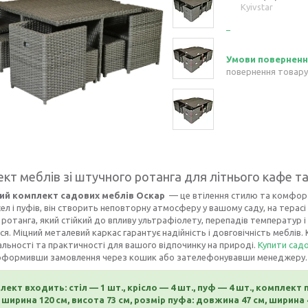
Kyivstar
повернення товару
кт меблів зі штучного ротанга для літнього кафе т
ий комплект садових меблів Оскар
— це втілення стилю та комфорту
сел і пуфів, він створить неповторну атмосферу у вашому саду, на терасі
ротанга, який стійкий до впливу ультрафіолету, перепадів температур і
я. Міцний металевий каркас гарантує надійність і довговічність меблів
льності та практичності для вашого відпочинку на природі.
Купити садо
 оформивши замовлення через кошик або зателефонувавши менеджеру.
лект входить: стіл — 1 шт., крісло — 4 шт., пуф — 4 шт., комплек
, ширина 120 см, висота 73 см, розмір пуфа: довжина 47 см, ширина 4