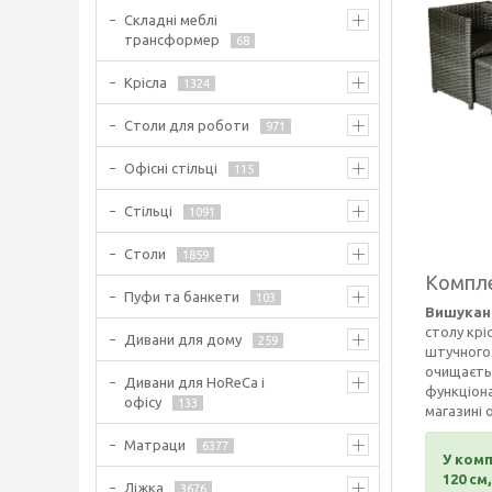
Складні меблі
трансформер
68
Крісла
1324
Столи для роботи
971
Офісні стільці
115
Стільці
1091
Столи
1859
Компле
Пуфи та банкети
103
Вишукан
столу крі
Дивани для дому
259
штучного 
очищаєтьс
Дивани для HoReCa і
функціона
офісу
133
магазині
Матраци
6377
У комп
120 см
Ліжка
3676