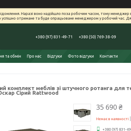
ідомлення. Наразі воно надійшло поза робочим часом, тому менеджер в
успішно отримане та буде опрацьоване менеджером у робочий час. Дяк
+380 (97) 831-49-71
+380 (50) 769-38-09
я та обмін
Про нас
Відгуки
Фото відгуки
Контакти
ий комплект меблів зі штучного ротанга для т
Оскар Сірий Rattwood
35 690 ₴
Немає в наявності
+380 (97) 831-49