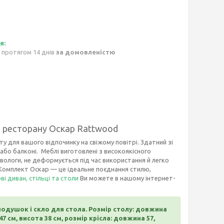
 протягом 14 днів
за домовленістю
а ресторану Оскар Rattwood
 для вашого відпочинку на свіжому повітрі. Здатний зі
 або балконі. Меблі виготовлені з високоякісного
 вологи, не деформується під час використання й легко
. Комплект Оскар — це ідеальне поєднання стилю,
ві диван, стільці та столи
Ви можете в нашому інтернет-
т подушок і скло для стола. Розмір столу: довжина
7 см, висота 38 см, розмір крісла: довжина 57,