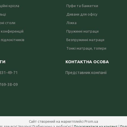
ійні крісла
Пуфи та банкетки
льці
Дивани для офісу
ні столи
Ліжка
 конференцій
Пружинні матраци
 підлокітників
Безпружинні матраци
Тонкі матраци, топери
 831-49-71
Представник компанії
 769-38-09
Сайт створений на маркетплейсі
Prom.ua
Office Systems 24 - меблі для всіх! Україна! Підбираємо з любов'ю! |
Поскаржитися на контент
|
Пол