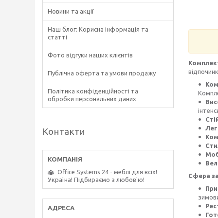
Новини та акції
Наш блог: Корисна інформація та
статті
Фото відгуки наших клієнтів
Комплек
відпочинк
Публічна оферта та умови продажу
Ком
Політика конфіденційності та
Компле
обробки персональних даних
Вис
інтенс
Сті
Лег
Контакти
Ком
Сти
Моб
Вел
Office Systems 24 - меблі для всіх!
Сфера за
Україна! Підбираємо з любов'ю!
При
зимови
Рес
Гот