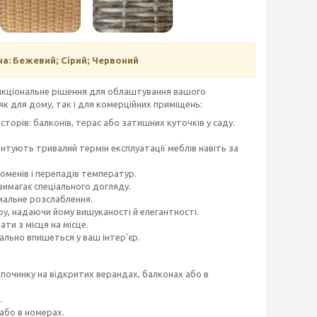
а: Бежевий; Сірий; Червоний
ункціональне рішення для облаштування вашого
 як для дому, так і для комерційних приміщень:
торів: балконів, терас або затишних куточків у саду.
нтують тривалий термін експлуатації меблів навіть за
оменів і перепадів температур.
вимагає спеціального догляду.
мальне розслаблення.
у, надаючи йому вишуканості й елегантності.
и з місця на місце.
льно впишеться у ваш інтер'єр.
починку на відкритих верандах, балконах або в
.
або в номерах.