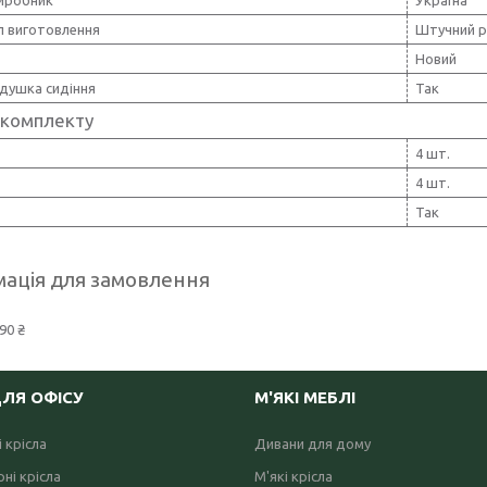
виробник
Україна
л виготовлення
Штучний р
Новий
одушка сидіння
Так
 комплекту
4 шт.
4 шт.
Так
ація для замовлення
90 ₴
ДЛЯ ОФІСУ
М'ЯКІ МЕБЛІ
 крісла
Дивани для дому
ні крісла
М'які крісла