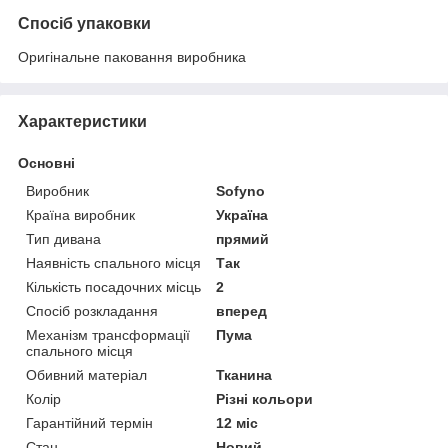
Спосіб упаковки
Оригінальне паковання виробника
Характеристики
Основні
Виробник
Sofyno
Країна виробник
Україна
Тип дивана
прямий
Наявність спального місця
Так
Кількість посадочних місць
2
Спосіб розкладання
вперед
Механізм трансформації
Пума
спального місця
Обивний матеріал
Тканина
Колір
Різні кольори
Гарантійний термін
12 міс
Стан
Новий