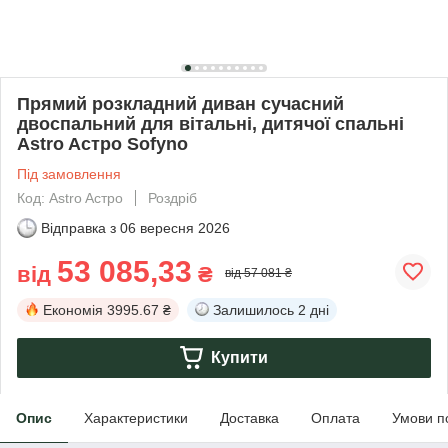
Прямий розкладний диван сучасний
двоспальний для вітальні, дитячої спальні
Astro Aстро Sofyno
Під замовлення
Код: Astro Aстро
Роздріб
Відправка з
06 вересня 2026
53 085,33
від
₴
від 57 081 ₴
Економія
3995.67 ₴
Залишилось
2 дні
Купити
Опис
Характеристики
Доставка
Оплата
Умови п