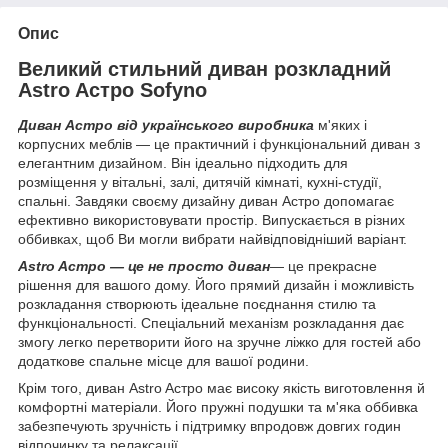
Опис
Великий стильний диван розкладний
Astro Aстро Sofyno
Диван Астро від українського виробника
м'яких і
корпусних меблів — це практичний і функціональний диван з
елегантним дизайном. Він ідеально підходить для
розміщення у вітальні, залі, дитячій кімнаті, кухні-студії,
спальні. Завдяки своєму дизайну диван Астро допомагає
ефективно використовувати простір. Випускається в різних
оббивках, щоб Ви могли вибрати найвідповідніший варіант.
Astro Aстро — це не просто диван
— це прекрасне
рішення для вашого дому. Його прямий дизайн і можливість
розкладання створюють ідеальне поєднання стилю та
функціональності. Спеціальний механізм розкладання дає
змогу легко перетворити його на зручне ліжко для гостей або
додаткове спальне місце для вашої родини.
Крім того, диван Astro Aстро має високу якість виготовлення й
комфортні матеріали. Його пружні подушки та м'яка оббивка
забезпечують зручність і підтримку впродовж довгих годин
відпочинку та релаксації.