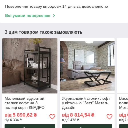
Повернення товару впродовж 14 днів за домовленістю
Всі умови повернення
З цим товаром також замовляють
Маленький відкритий
Журнальний столик лофт
Висо
стелаж лофт на 3
у вітальню "Зетт" Метал-
поли
полиці серія КВАДРО
Дизайн
Мета
Метал-Дизайн,
5 890,62
8 814,54
від
₴
від
₴
від
від 6 334 ₴
від 9 478 ₴
від 7