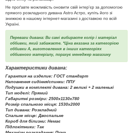
Не проґавте можливість оновити свій інтер'єр за допомогою
прямого розкладного дивана Astro Aстро, купіть його зі
знижкою в нашому інтернет-магазині з доставкою по всій
Україні.
Переваги дивана: Ви самі вибираєте колір і матеріал
оббивки, який забажаєте. *Ціна вказана за категорією
оббивки А, виготовлення в інших категоріях
оббивного матеріалу, порахує менеджер магазину
Характеристики дивана:
Гарантия на изделие: ГОСТ стандарт
Наповнення сидіння/спинки: ППУ
Подушки в комплекті дивана: 2 великі + 2 маленькі
Тип моделі: Прямий
Габаритні розміри: 2500х1130х780
Розмір спального місця: 1530х2000
Тип дивана: Розкладний
Спальне місце: Двоспальне
Короб для білизни: Немає
Підлокітники: Так
Механізм розкладання: Пума