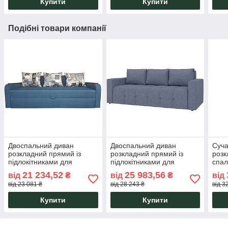
Купити
Купити
Подібні товари компанії
Двоспальний диван
Двоспальний диван
Суча
розкладний прямий із
розкладний прямий із
розк
підлокітниками для
підлокітниками для
спал
спальні, кімнати, вітальні
спальні, вітальні
розм
21 234,52
25 983,56
від
₴
від
₴
від
каріна єврокнижка Amely
Мериленд єврокнижка
Алдо
від 23 081 ₴
від 28 243 ₴
від 3
Amely
Купити
Купити