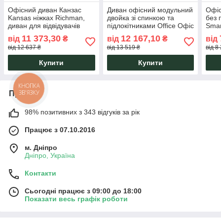
Офісний диван Канзас
Диван офісний модульний
Офіс
Kansas ніжках Richman,
двойка зі спинкою та
без 
диван для відвідувачів
підлокітниками Office Офіс
Smar
модульний зі спинкою та
155*65*75H дивани для
мод
11 373,30
12 167,10
від
₴
від
₴
від
підлокітниками
відвідувачів Richman
Ric
від 12 637 ₴
від 13 519 ₴
від 8
Купити
Купити
КНОПКА
ЗВ'ЯЗКУ
Про нас
98% позитивних з 343 відгуків за рік
Працює з 07.10.2016
м. Дніпро
Дніпро, Україна
Контакти
Сьогодні працює з 09:00 до 18:00
Показати весь графік роботи