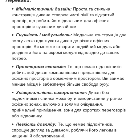
Переваги:
Мінімалістичний дизайн:
Проста та стильна
конструкція дивана створює чисті лінії та відкритий
простір, що робить його ідеальним для офісних
просторів із сучасним дизайном.
Гнучкість і модульність:
Модульна конструкція дає
змогу легко адаптувати диван до різних офісних
просторів. Ви можете створити подвійний модуль або
розділити його на окремі модулі відповідно до ваших
потреб.
Просторова економія:
Те, що немає підлокітників,
робить цей диван компактнішим і придатнішим для
офісних просторів з обмеженим простором. Він займає
менше місця й забезпечує більше свободи руху.
Універсальність використання:
Диван без
підлокітників і спинки може бути використаний у різних
офісних зонах, включно з золями очікування,
приймальні приміщення, зони для коротких переговорів
або відпочинку.
Легкість догляду:
Те, що немає підлокітників,
спрощує догляд за диваном, роблячи його легким в
чищенні й обслуговуванні.