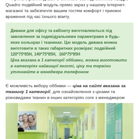
Quadro подвійний модуль прямо зараз у нашому інтернет-
магазині та забезпечте вашим гостям комфорт і приємні
враження під час їхнього візиту.
Дивани для офісу та кабінету виготовляються під
замовлення за індивідуальними параметрами в будь-
яких кольорах і тканинах. Цю модель дивана можна
виготовити в таких габаритних розмірах: подвійний
120*75*85H,
140*75*85H,
160*75*85H
Ціна вказана в 1 категорії оббивки, можна виготовити
в категоріях найвищої якості, ціну та терміни
уточнюйте в менеджера телефоном
Є можливість вибору оббивки —
ціна на сайті вказана за
тканину 1 категорії
, для ознайомлення з цінами та
різновидами тканин в інших категоріях core з менеджером