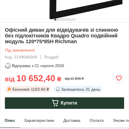
Офісний диван для відвідувачів зі спинкою
без підлокітників Квадро Quadro подвійний
модуль 120*75*85H Richman
Під замовлення
Код: 2149046949
Роздріб
Відправка з
21 серпня 2026
10 652,40
від
₴
від 11 836 ₴
Економія
1183.60 ₴
Залишилось
31 день
Купити
Опис
Характеристики
Доставка
Оплата
Умови п