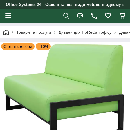
Office Systems 24 - Офісні та інші види меблів в одному маг
Товари та послуги
Дивани для HoReCa і офісу
Диван
Є різні кольори
–10%