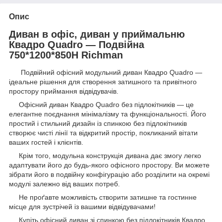
Опис
Диван в офіс, диван у приймальню
Квадро Quadro — Подвійна
750*1200*850H Richman
Подвійний офісний модульний диван Квадро Quadro —
ідеальне рішення для створення затишного та привітного
простору приймання відвідувачів.
Офісний диван Квадро Quadro без підлокітників — це
елегантне поєднання мінімалізму та функціональності. Його
простий і стильний дизайн із спинкою без підлокітників
створює чисті лінії та відкритий простір, покликаний вітати
ваших гостей і клієнтів.
Крім того, модульна конструкція дивана дає змогу легко
адаптувати його до будь-якого офісного простору. Ви можете
зібрати його в подвійну конфігурацію або розділити на окремі
модулі залежно від ваших потреб.
Не проґавте можливість створити затишне та гостинне
місце для зустрічей із вашими відвідувачами!
Купіть офісний диван зі спинкою без підлокітників Квадро