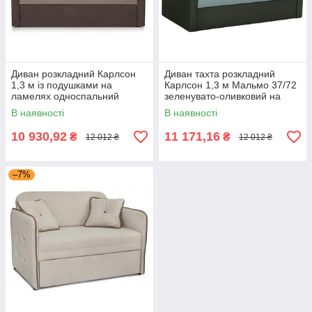
Диван розкладний Карлсон
Диван тахта розкладний
1,3 м із подушками на
Карлсон 1,3 м Мальмо 37/72
ламелях односпальний
зеленувато-оливковий на
Аляска 03/23 кавово-бежевий
ламелях із подушка для
В наявності
В наявності
Мікс Меблі
щоденного сну Мікс Меблі
10 930,92
11 171,16
₴
₴
12 012 ₴
12 012 ₴
–7%