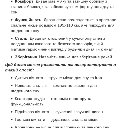
Комфорт
. Диван має м'яку та затишну оббивку з
тканини Аляска, яка забезпечує комфортну посадку та
сон.
Функційність
. Диван легко розкладається в просторе
спальне місце розміром 195x110 см, яке підходить для
щоденного сну.
Стиль
. Диван виготовлений у сучасному стилі з
поєднанням кавового та бежевого кольорів, який
матиме гармонійний вигляд у будь-якій дитячій кімнаті.
Зберігання.
Наявність ящика для зберігання речей.
Цей диван можна розмістити та використовувати в
такий спосіб:
Дитяча кімната — зручне місце для сну та ігор.
Невеликі спальні — компактне рішення для
щоденного сну.
Квартира-студія — економія простору та
функціональність.
Підліткова кімната — сучасний і зручний диван.
Гостьові кімнати — додаткове спальне місце.
Ігрові зони — місце для відпочинку та денного сну.