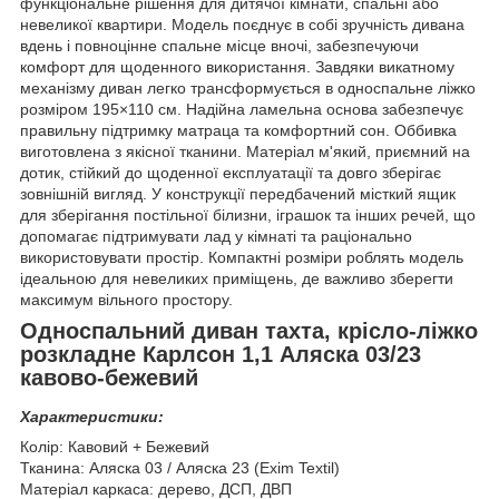
функціональне рішення для дитячої кімнати, спальні або
невеликої квартири. Модель поєднує в собі зручність дивана
вдень і повноцінне спальне місце вночі, забезпечуючи
комфорт для щоденного використання. Завдяки викатному
механізму диван легко трансформується в односпальне ліжко
розміром 195×110 см. Надійна ламельна основа забезпечує
правильну підтримку матраца та комфортний сон. Оббивка
виготовлена з якісної тканини. Матеріал м'який, приємний на
дотик, стійкий до щоденної експлуатації та довго зберігає
зовнішній вигляд. У конструкції передбачений місткий ящик
для зберігання постільної білизни, іграшок та інших речей, що
допомагає підтримувати лад у кімнаті та раціонально
використовувати простір. Компактні розміри роблять модель
ідеальною для невеликих приміщень, де важливо зберегти
максимум вільного простору.
Односпальний диван тахта, крісло-ліжко
розкладне Карлсон 1,1 Аляска 03/23
кавово-бежевий
Характеристики:
Колір: Кавовий + Бежевий
Тканина: Аляска 03 / Аляска 23 (Exim Textil)
Матеріал каркаса: дерево, ДСП, ДВП