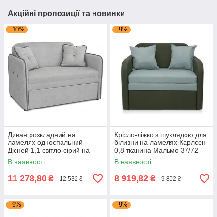
Акційні пропозиції та новинки
–10%
–9%
Диван розкладний на
Крісло-ліжко з шухлядою для
ламелях односпальний
білизни на ламелях Карлсон
Дісней 1,1 світло-сірий на
0,8 тканина Мальмо 37/72
ламелях із ниткою для
зелений/оливковий Мікс
В наявності
В наявності
білизни Мікс Меблі
Меблі
11 278,80
8 919,82
₴
₴
12 532 ₴
9 802 ₴
–9%
–9%