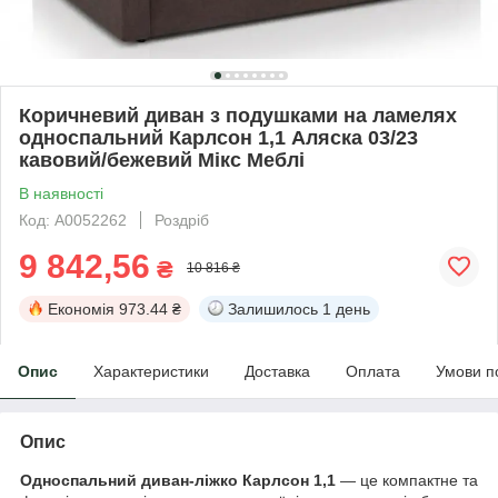
Коричневий диван з подушками на ламелях
односпальний Карлсон 1,1 Аляска 03/23
кавовий/бежевий Мікс Меблі
В наявності
Код: А0052262
Роздріб
9 842,56
₴
10 816 ₴
Економія
973.44 ₴
Залишилось
1 день
Опис
Характеристики
Доставка
Оплата
Умови п
Опис
Односпальний диван-ліжко Карлсон 1,1
— це компактне та