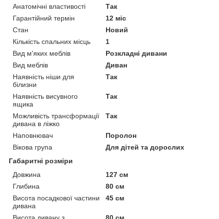
Анатомічні властивості
Так
Гарантійний термін
12 міс
Стан
Новий
Кількість спальних місць
1
Вид м'яких меблів
Розкладні дивани
Вид меблів
Диван
Наявність ніши для
Так
білизни
Наявність висувного
Так
ящика
Можливість трансформації
Так
дивана в ліжко
Наповнювач
Поролон
Вікова група
Для дітей та дорослих
Габаритні розміри
Довжина
127 см
Глибина
80 см
Висота посадкової частини
45 см
дивана
Висота дивану з
80 см