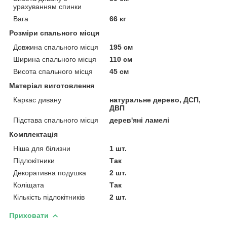
урахуванням спинки
Вага
66 кг
Розміри спального місця
Довжина спального місця
195 см
Ширина спального місця
110 см
Висота спального місця
45 см
Матеріал виготовлення
Каркас дивану
натуральне дерево, ДСП,
ДВП
Підстава спального місця
дерев'яні ламелі
Комплектація
Ніша для білизни
1 шт.
Підлокітники
Так
Декоративна подушка
2 шт.
Коліщата
Так
Кількість підлокітників
2 шт.
Приховати