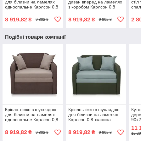
для білизни на ламелях
диван вперед на ламелях
стіл
односпальне Карлсон 0,8
з коробом Карлсон 0,8
спал
Аляска 03/23 кавово-
Аляска 97/08 сірий/світло-
робо
бежевий Мікс Меблі
сірий Мікс Меблі
навч
8 919,82
8 919,82
2 8
₴
₴
9 802 ₴
9 802 ₴
Подібні товари компанії
Крісло-ліжко з шухлядою
Крісло-ліжко з шухлядою
Куто
для білизни на ламелях
для білизни на ламелях
дере
односпальне Карлсон 0,8
Карлсон 0,8 тканина
90х2
Аляска 03/23 кавово-
Мальмо 37/72 зелений/
дітей
11 
бежевий Мікс Меблі
оливковий Мікс Меблі
8 919,82
8 919,82
₴
₴
9 802 ₴
9 802 ₴
12 20