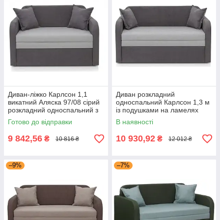
Диван-ліжко Карлсон 1,1
Диван розкладний
викатний Аляска 97/08 сірий
односпальний Карлсон 1,3 м
розкладний односпальний з
із подушками на ламелях
шухлядою для сну Мікс Меблі
Аляска 97/08 сірий/світло-
Готово до відправки
В наявності
сірий Мікс Меблі
9 842,56
10 930,92
₴
₴
10 816 ₴
12 012 ₴
–9%
–7%