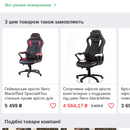
Всі умови повернення
З цим товаром також замовляють
Геймерське крісло Nero
Спортивне офісне крісло
Кріс
Black/Red Special4You
комп'ютерне з подушкою
офіс
стильне ігрове крісло для
під шию Nero black/white
пово
кіберспорту стримінгу
Special4You
Ray 
5 499
4 564,17
3 6
₴
₴
5 499 ₴
тривалих ігрових сесій
роботи
Подібні товари компанії