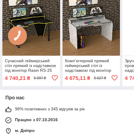
Сучасний геймерський
Комп'ютерний прямий
Зруч
стіл прямий із надставкою
геймерський стіл із
ігро
під монітор Rasin RS-25
надставкою під монітор
надс
чорний із жовтим Тіса
Rasin RS-24 індастріал
Rasi
4 740,21
4 675,11
4 7
₴
₴
5 097 ₴
5 027 ₴
Меблі
Тіса Меблі
Мебл
Про нас
98% позитивних з 345 відгуків за рік
Працює з 07.10.2016
м. Дніпро