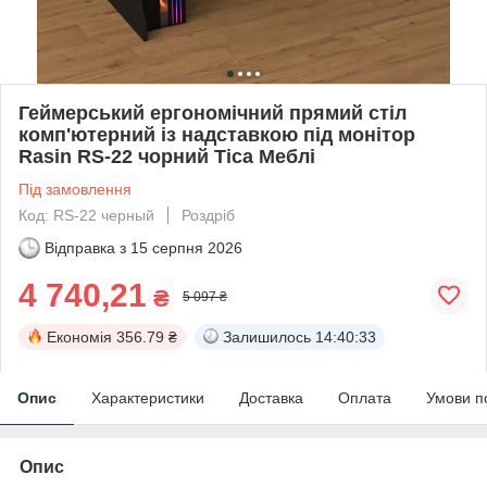
Геймерський ергономічний прямий стіл
комп'ютерний із надставкою під монітор
Rasin RS-22 чорний Тіса Меблі
Під замовлення
Код: RS-22 черный
Роздріб
Відправка з
15 серпня 2026
4 740,21
₴
5 097 ₴
Економія
356.79 ₴
Залишилось
14:40:31
Опис
Характеристики
Доставка
Оплата
Умови п
Опис