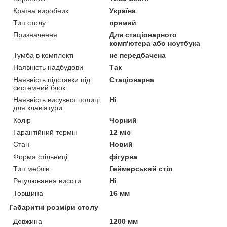
Країна виробник
Україна
Тип столу
прямий
Призначення
Для стаціонарного
комп'ютера або ноутбука
Тумба в комплекті
не передбачена
Наявність надбудови
Так
Наявність підставки під
Стаціонарна
системний блок
Наявність висувної полиці
Ні
для клавіатури
Колір
Чорний
Гарантійний термін
12 міс
Стан
Новий
Форма стільниці
фігурна
Тип меблів
Геймерський стіл
Регулювання висоти
Ні
Товщина
16 мм
Габаритні розміри столу
Довжина
1200 мм