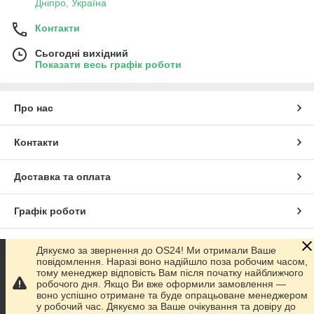
Дніпро, Україна
Контакти
Сьогодні вихідний
Показати весь графік роботи
Про нас
Контакти
Доставка та оплата
Графік роботи
Повна версія сайту
Дякуємо за звернення до OS24! Ми отримали Ваше
повідомлення. Наразі воно надійшло поза робочим часом,
тому менеджер відповість Вам після початку найближчого
Сайт створено на маркетплейсі
Prom.ua
робочого дня. Якщо Ви вже оформили замовлення —
воно успішно отримане та буде опрацьоване менеджером
у робочий час. Дякуємо за Ваше очікування та довіру до
Політика конфіденційності