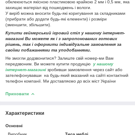
обклеюються якісною пластиковою крайкою 2 мм і 0,5 мм, яка
захищає матеріал від пошкоджень і вологи.
У виріб можна вносити будь-які коригування за складниками
(прибрати або додати будь-які елементи) і розміри
(зменшити, збільшити).
Купити геймерський ігровий стіл у нашому інтернет-
магазині Ви можете як і з запропонованих готових
рішень, так і оформити індивідуальне замовлення за
своїми побажаннями та уподобаннями.
Не змогли додзвонитися? Залиште свій номер-ми Вам
передзвоним. Ви можете купити продукцію
у нашому
інтернет-магазині
зробивши замовлення через сайт або
зателефонувавши на будь-який вказаний на сайті контактний
телефон компанії. Ми доставляємо до всіх міст України
Приховати
Характеристики
Основні
Виробник
Тиса меблі