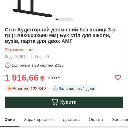
Стіл Аудіоторний двомісний без полиці 3 р.
гр (1200х500х590 мм) Бук стіл для школи,
вузів, парта для двох AMF
Під замовлення
Код: 150614
Роздріб
Відправка з
29 серпня 2026
1 916,66
₴
2 039 ₴
Економія
122.34 ₴
Залишилось
1 день
Купити
Опис
Характеристики
Доставка
Оплата
Умови п