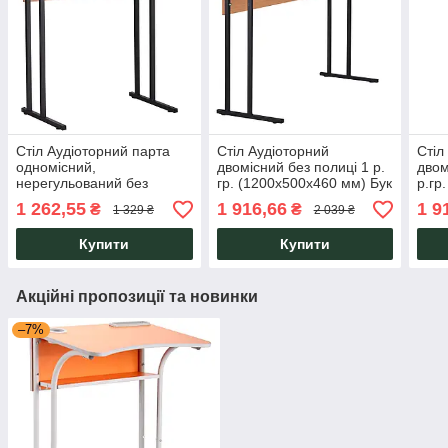
Стіл Аудіоторний парта
Стіл Аудіоторний
Стіл
одномісний,
двомісний без полиці 1 р.
двом
нерегульований без
гр. (1200х500х460 мм) Бук
р.гр
полиці 3 р. гр.
стіл для школи, вузів,
Бук 
1 262,55
1 916,66
1 9
₴
₴
1 329 ₴
2 039 ₴
(700х500х590 мм) Бук для
парта для двох AMF
парт
вузів, школи AMF
Купити
Купити
Акційні пропозиції та новинки
–7%