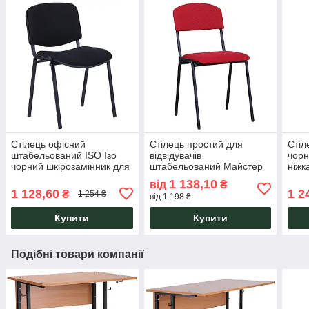
Стілець офісний
Стілець простий для
Стіл
штабельований ISO Ізо
відвідувачів
чорн
чорний шкірозамінник для
штабельований Майстер
ніжк
конференцій, нарад і
Чорний для шкільних
студ
1 138,10
від
₴
відвідувачів AMF
їдалень, семінарів,
AMF
1 128,60
1 2
₴
1 254 ₴
від 1 198 ₴
конференцій AMF
Купити
Купити
Подібні товари компанії