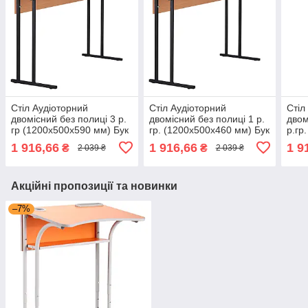
Стіл Аудіоторний
Стіл Аудіоторний
Стіл
двомісний без полиці 3 р.
двомісний без полиці 1 р.
двом
гр (1200х500х590 мм) Бук
гр. (1200х500х460 мм) Бук
р.гр
стіл для школи, вузів,
стіл для школи, вузів,
Бук 
1 916,66
1 916,66
1 9
₴
₴
2 039 ₴
2 039 ₴
парта для двох AMF
парта для двох AMF
парт
Акційні пропозиції та новинки
–7%