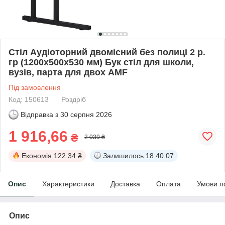
Стіл Аудіоторний двомісний без полиці 2 р.
гр (1200х500х530 мм) Бук стіл для школи,
вузів, парта для двох AMF
Під замовлення
Код: 150613
Роздріб
Відправка з
30 серпня 2026
1 916,66
₴
2 039 ₴
Економія
122.34 ₴
Залишилось
18:40:07
Опис
Характеристики
Доставка
Оплата
Умови п
Опис