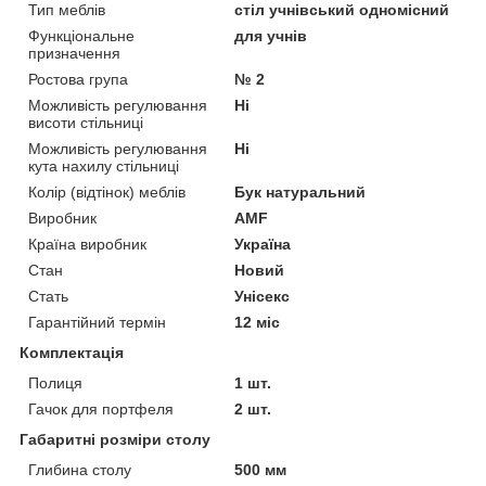
Тип меблів
стіл учнівський одномісний
Функціональне
для учнів
призначення
Ростова група
№ 2
Можливість регулювання
Ні
висоти стільниці
Можливість регулювання
Ні
кута нахилу стільниці
Колір (відтінок) меблів
Бук натуральний
Виробник
AMF
Країна виробник
Україна
Стан
Новий
Стать
Унісекс
Гарантійний термін
12 міс
Комплектація
Полиця
1 шт.
Гачок для портфеля
2 шт.
Габаритні розміри столу
Глибина столу
500 мм