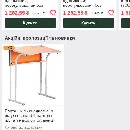
одномісний,
одномісний,
стіл
нерегульований без
нерегульований без
(700
полиці 2 р. гр.
полиці 3 р. гр.
вузі
1 262,55
1 262,55
1 5
₴
₴
1 329 ₴
1 329 ₴
(700х500х530 мм) Бук для
(700х500х590 мм) Бук для
вузів, школи AMF
вузів, школи AMF
Купити
Купити
Акційні пропозиції та новинки
–7%
Парта шкільна одномісна
регульована 3-6 партова
група з нахилом стільниці
жовтогаряча AMF
Готово до відправки