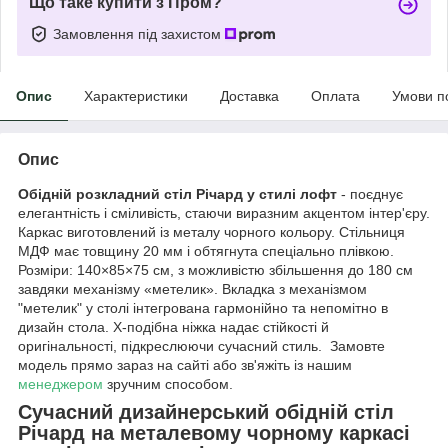
Що таке купити з Пром?
Замовлення під захистом
Опис
Характеристики
Доставка
Оплата
Умови п
Опис
Обідній розкладний стіл Річард у стилі лофт
-
поєднує
елегантність і сміливість, стаючи виразним акцентом інтер'єру.
Каркас виготовлений із металу чорного кольору. Стільниця
МДФ має товщину 20 мм і обтягнута спеціально плівкою.
Розміри: 140×85×75 см, з можливістю збільшення до 180 см
завдяки механізму «метелик». Вкладка з механізмом
"метелик" у столі інтегрована гармонійно та непомітно в
дизайн стола. Х-подібна ніжка надає стійкості й
оригінальності, підкреслюючи сучасний стиль. Замовте
модель прямо зараз на сайті або зв'яжіть із нашим
менеджером
зручним способом.
Сучасний дизайнерський обідній стіл
Річард на металевому чорному каркасі