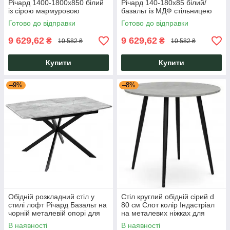
Річард 1400-1800x850 білий
Річард 140-180x85 білий/
із сірою мармуровою
базальт із МДФ стільницею
стільницею на металевому
на металевому каркасі Мікс
Готово до відправки
Готово до відправки
каркасі Мікс Меблі
Меблі
9 629,62
9 629,62
₴
₴
10 582 ₴
10 582 ₴
Купити
Купити
–9%
–8%
Обідній розкладний стіл у
Стіл круглий обідній сірий d
стилі лофт Річард Базальт на
80 см Слот колір Індастріал
чорній металевій опорі для
на металевих ніжках для
кухні Мікс Меблі
дому та кафе Мікс Мебель
В наявності
В наявності