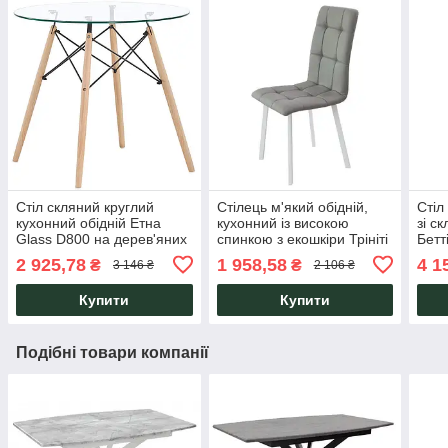
Стіл скляний круглий
Стілець м'який обідній,
Стіл
кухонний обідній Етна
кухонний із високою
зі с
Glass D800 на дерев'яних
спинкою з екошкіри Трініті
Бетт
ніжках для дому, кафе
білий/сірий для дому,
мета
2 925,78
1 958,58
4 1
₴
₴
3 146 ₴
2 106 ₴
Мікс Меблі
кафе Мікс Меблі
Мебл
Купити
Купити
Подібні товари компанії