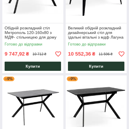
Обідній розкладний стіл
Великий обідній розкладний
Метрополь 120-160x80 з
дизайнерський стіл для
МДФ- стільницею для дому
їдальні вітальні з мдф Лагуна
Мікс Меблі
120 (+40)х80 Мікс Мебель
Готово до відправки
Готово до відправки
9 747,92
10 552,36
₴
₴
10 712 ₴
11 596 ₴
Купити
Купити
–9%
–9%