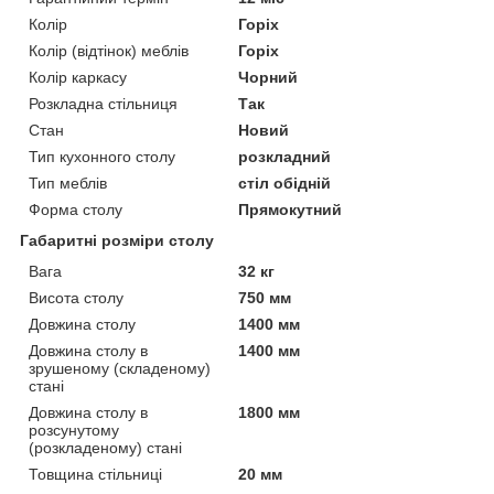
Колір
Горіх
Колір (відтінок) меблів
Горіх
Колір каркасу
Чорний
Розкладна стільниця
Так
Стан
Новий
Тип кухонного столу
розкладний
Тип меблів
стіл обідній
Форма столу
Прямокутний
Габаритні розміри столу
Вага
32 кг
Висота столу
750 мм
Довжина столу
1400 мм
Довжина столу в
1400 мм
зрушеному (складеному)
стані
Довжина столу в
1800 мм
розсунутому
(розкладеному) стані
Товщина стільниці
20 мм