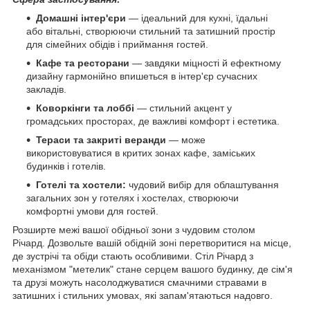
Домашні інтер'єри
— ідеальний для кухні, їдальні
або вітальні, створюючи стильний та затишний простір
для сімейних обідів і приймання гостей.
Кафе та ресторани
— завдяки міцності й ефектному
дизайну гармонійно впишеться в інтер'єр сучасних
закладів.
Коворкінги та лоббі
— стильний акцент у
громадських просторах, де важливі комфорт і естетика.
Тераси та закриті веранди
— може
використовуватися в критих зонах кафе, заміських
будинків і готелів.
Готелі та хостели:
чудовий вибір для облаштування
загальних зон у готелях і хостелах, створюючи
комфортні умови для гостей.
Розширте межі вашої обідньої зони з чудовим столом
Річард. Дозвольте вашій обідній зоні перетворитися на місце,
де зустрічі та обіди стають особливими. Стіл Річард з
механізмом "метелик" стане серцем вашого будинку, де сім'я
та друзі можуть насолоджуватися смачними стравами в
затишних і стильних умовах, які запам'ятаються надовго.