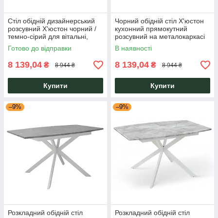
Стіл обідній дизайнерський
Чорний обідній стіл Х'юстон
розсувний Х'юстон чорний /
кухонний прямокутний
темно-сірий для вітальні,
розсувний на металокаркасі
кухні, їдальні Мікс Меблі
для дому, кафе Мікс Мебель
Готово до відправки
В наявності
8 139,04
8 139,04
₴
₴
8 944 ₴
8 944 ₴
Купити
Купити
–9%
–9%
Розкладний обідній стіл
Розкладний обідній стіл