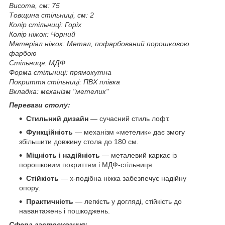
Висота, см: 75
Товщина стільниці, см: 2
Колір стільниці: Горіх
Колір ніжок: Чорний
Матеріал ніжок: Метал, пофарбований порошковою
фарбою
Стільниця: МДФ
Форма стільниці: прямокутна
Покриття стільниці: ПВХ плівка
Вкладка: механізм "метелик"
Переваги столу:
Стильний дизайн
— сучасний стиль лофт.
Функційність
— механізм «метелик» дає змогу
збільшити довжину стола до 180 см.
Міцність і надійність
— металевий каркас із
порошковим покриттям і МДФ-стільниця.
Стійкість
— х-подібна ніжка забезпечує надійну
опору.
Практичність
— легкість у догляді, стійкість до
навантажень і пошкоджень.
Сфера застосування: