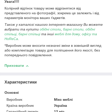
Увага!!!!
Колірний відтінок товару може відрізнятися від
представленого на фотографії, зокрема це залежить і від
параметрів монітора ваших ґаджетів.
Також у каталозі нашого інтернет-магазину Ви можете
вибрати та купити
обідні столи
,
барні столи, обідні
стільці, барні стільці
та інші
меблі для дому, офісу та
HoReCa
.
*Виробник може вносити незначні зміни в зовнішній вигляд
або комплектацію товару для поліпшення його якості, без
попереднього повідомлення.
Приховати
Характеристики
Основні
Виробник
Мікс меблі
Країна виробник
Україна
Гарантійний термін
12 міс