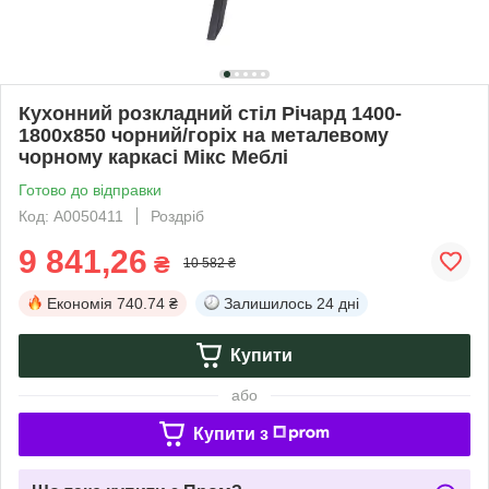
Кухонний розкладний стіл Річард 1400-
1800x850 чорний/горіх на металевому
чорному каркасі Мікс Меблі
Готово до відправки
Код: А0050411
Роздріб
9 841,26
₴
10 582 ₴
Економія
740.74 ₴
Залишилось
24 дні
Купити
або
Купити з