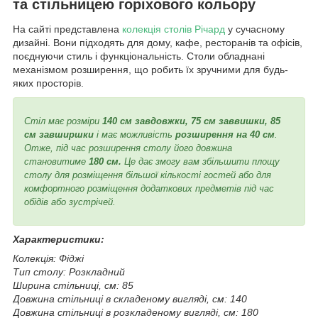
та стільницею горіхового кольору
На сайті представлена
колекція столів Річард
у сучасному
дизайні. Вони підходять для дому, кафе, ресторанів та офісів,
поєднуючи стиль і функціональність. Столи обладнані
механізмом розширення, що робить їх зручними для будь-
яких просторів.
Стіл має розміри
140 см завдовжки, 75 см заввишки, 85
см завширшки
і має можливість
розширення на 40 см
.
Отже, під час розширення столу його довжина
становитиме
180 см.
Це дає змогу вам збільшити площу
столу для розміщення більшої кількості гостей або для
комфортного розміщення додаткових предметів під час
обідів або зустрічей.
Характеристики:
Колекція: Фіджі
Тип столу: Розкладний
Ширина стільниці, см: 85
Довжина стільниці в складеному вигляді, см: 140
Довжина стільниці в розкладеному вигляді, см: 180