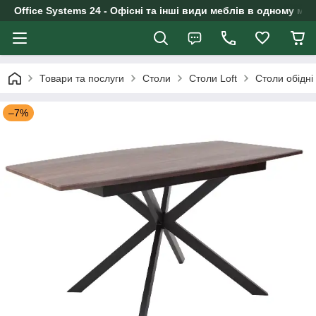
Office Systems 24 - Офісні та інші види меблів в одному маг
Товари та послуги
Столи
Столи Loft
Столи обідні 
–7%