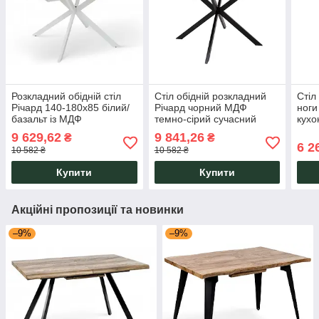
Розкладний обідній стіл
Стіл обідній розкладний
Стіл
Річард 140-180x85 білий/
Річард чорний МДФ
ноги
базальт із МДФ
темно-сірий сучасний
кухо
стільницею на
дизайн для кухні, вітальні
карк
9 629,62
9 841,26
₴
₴
металевому каркасі Мікс
Мікс Меблі
6 2
10 582 ₴
10 582 ₴
Меблі
Купити
Купити
Акційні пропозиції та новинки
–9%
–9%