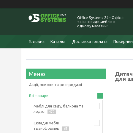
Office Systems 24 - Офісні
та інші види меблів в
одному магазині!
Головна
Каталог
Доставка і оплата
Поверненн
Дитяч
для ш
Акції, знижки та розпродажі
Всі товари
Меблі для саду, балкона та
лоджі
470
Складні меблі
трансформер
68