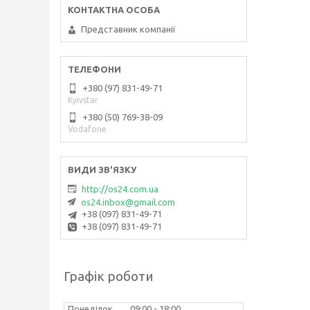
Представник компанії
+380 (97) 831-49-71
Kyivstar
+380 (50) 769-38-09
Vodafone
http://os24.com.ua
os24.inbox@gmail.com
+38 (097) 831-49-71
+38 (097) 831-49-71
Графік роботи
Понеділок
09:00
18:00