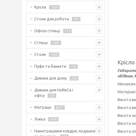
Крісла
1324
Столи для роботи
971
Офісні стільці
115
Стільці
1091
Столи
1859
Крісло
Пуфи та банкети
103
Габаритні
обідком.
Дивани для дому
259
Механізм:
Дивани для HoReCa і
Матеріал
офісу
133
Висота ви
Матраци
Висота ви
6377
Висота си
Ліжка
3676
Висота си
Наматрацники ковдри, подушки
Висота сп