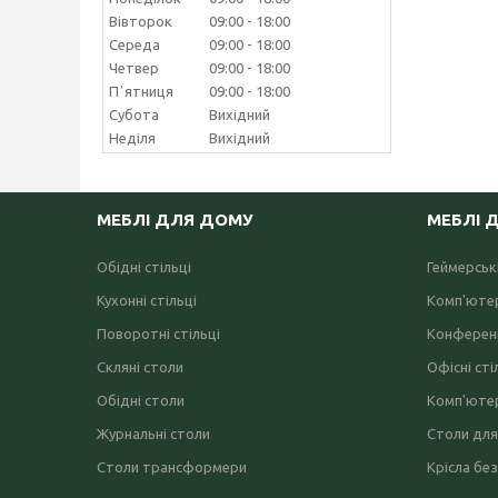
Вівторок
09:00
18:00
Середа
09:00
18:00
Четвер
09:00
18:00
Пʼятниця
09:00
18:00
Субота
Вихідний
Неділя
Вихідний
МЕБЛІ ДЛЯ ДОМУ
МЕБЛІ 
Обідні стільці
Геймерські
Кухонні стільці
Комп'ютер
Поворотні стільці
Конференц
Скляні столи
Офісні сті
Обідні столи
Комп'ютер
Журнальні столи
Столи для
Столи трансформери
Крісла без