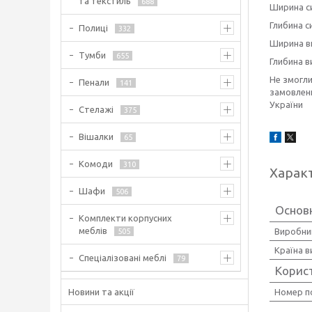
та текстиль
688
Ширина си
Глибина си
Полиці
332
Ширина ви
Тумби
655
Глибина в
Не змогл
Пенали
141
замовленн
України
Стелажі
375
Вішалки
65
Комоди
310
Харак
Шафи
506
Основ
Комплекти корпусних
меблів
Виробни
505
Країна 
Спеціалізовані меблі
79
Корис
Новини та акції
Номер п