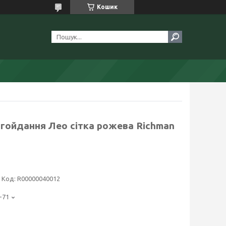
Кошик
 гойдання Лео сітка рожева Richman
Код:
R00000040012
-71