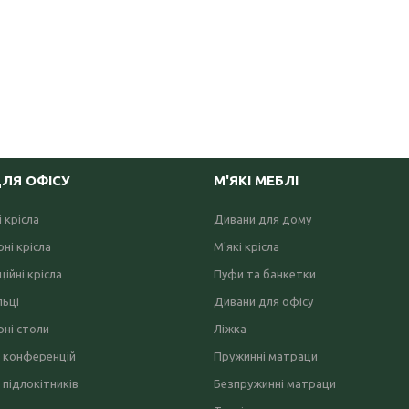
ДЛЯ ОФІСУ
М'ЯКІ МЕБЛІ
 крісла
Дивани для дому
ні крісла
М'які крісла
ійні крісла
Пуфи та банкетки
льці
Дивани для офісу
ні столи
Ліжка
 конференцій
Пружинні матраци
 підлокітників
Безпружинні матраци