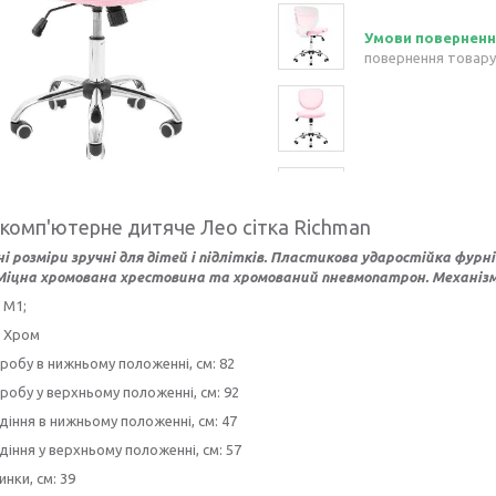
повернення товару
 комп'ютерне дитяче Лео сітка Richman
 розміри зручні для дітей і підлітків. Пластикова ударостійка фурні
 Міцна хромована хрестовина та хромований пневмопатрон. Механізм
 М1;
: Хром
робу в нижньому положенні, см: 82
робу у верхньому положенні, см: 92
діння в нижньому положенні, см: 47
діння у верхньому положенні, см: 57
инки, см: 39