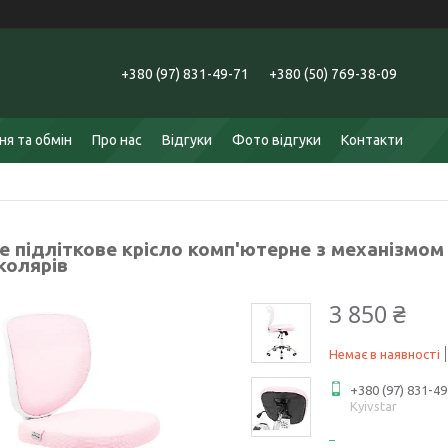
+380 (97) 831-49-71
+380 (50) 769-38-09
я та обмін
Про нас
Відгуки
Фото відгуки
Контакти
е підліткове крісло комп'ютерне з механізмом
колярів
3 850 ₴
Немає в наявності
+380 (97) 831-49
Kyivstar