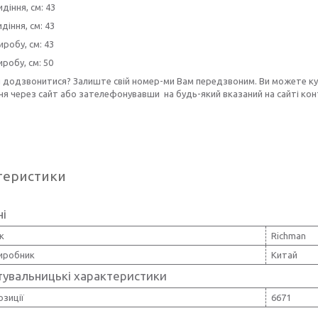
діння, см: 43
діння, см: 43
робу, см: 43
иробу, см: 50
и додзвонитися? Залиште свій номер-ми Вам передзвоним. Ви можете к
я через сайт або зателефонувавши на будь-який вказаний на сайті кон
теристики
ні
к
Richman
виробник
Китай
тувальницькі характеристики
озиції
6671