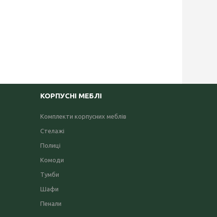
КОРПУСНІ МЕБЛІ
Комплекти корпусних меблів
Стелажі
Полиці
Комоди
Тумби
Шафи
Пенали