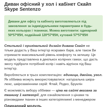
Диван офісний у хол і кабінет Скайп
Skype Sentenzo
Дивани для офісу та кабінету виготовляються під
замовлення за індивідуальними параметрами в будь-
яких кольорах і тканинах. Можна виготовити: одинарний
50*57*85
H,
подвійний 120*57*85H, кутовий 57*57*85
H
Стильний і оригінальний дизайн дивана Скайп
не
тільки додасть у Ваш інтер'єр яскравих барв, але також Ви
отримаєте максимальний рівень комфорту та затишку. Ця
модель представлена в декількох колірних гамах, що дасть
змогу підібрати потрібний колір і навіть відтінок під Ваш
інтер'єр.
Виробляється в трьох комплектаціях:
единица, двойка, угол.
Як оббивка можуть використовуватися: натуральна шкіра-
люкс, шкірозамінники серій: Флай, Родео, Бруклін
Є можливість вибору оббивки —
ціна на сайті вказана за
тканину 1 категорії
, для ознайомлення з цінами та
різновидами тканин в інших категоріяхweet з менеджером
Одинарний модуль