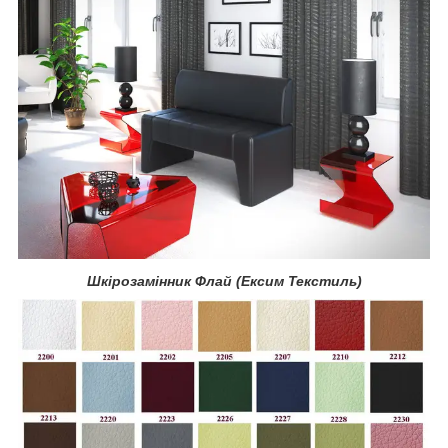
Шкірозамінник Флай (Ексим Текстиль)