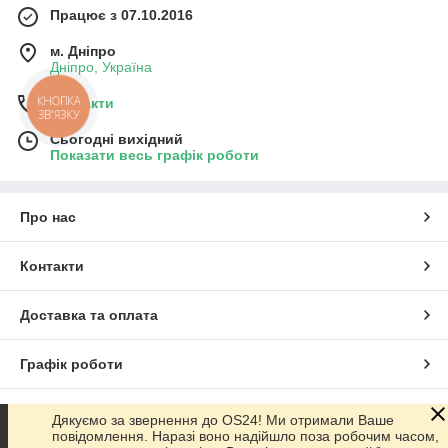
Працює з 07.10.2016
м. Дніпро
Дніпро, Україна
КНОПКА
Контакти
ЗВ'ЯЗКУ
Сьогодні вихідний
Показати весь графік роботи
Про нас
Контакти
Доставка та оплата
Графік роботи
Повна версія сайту
Дякуємо за звернення до OS24! Ми отримали Ваше
повідомлення. Наразі воно надійшло поза робочим часом,