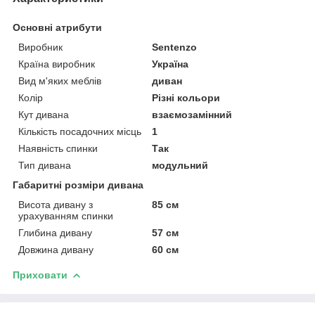
Основні атрибути
Виробник
Sentenzo
Країна виробник
Україна
Вид м'яких меблів
диван
Колір
Різні кольори
Кут дивана
взаємозамінний
Кількість посадочних місць
1
Наявність спинки
Так
Тип дивана
модульний
Габаритні розміри дивана
Висота дивану з
85 см
урахуванням спинки
Глибина дивану
57 см
Довжина дивану
60 см
Приховати