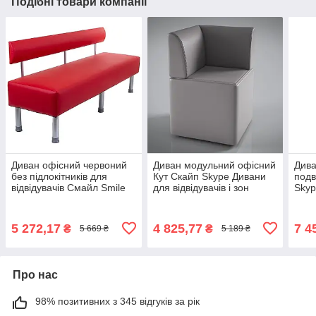
Подібні товари компанії
Диван офісний червоний
Диван модульний офісний
Дива
без підлокітників для
Кут Скайп Skype Дивани
подв
відвідувачів Смайл Smile
для відвідувачів і зон
Skyp
1800 мм колір Неаполь-36
очікування Sentenzo
відві
для офісу, кафе AMF
очік
5 272,17
4 825,77
7 4
₴
₴
5 669 ₴
5 189 ₴
Про нас
98% позитивних з 345 відгуків за рік