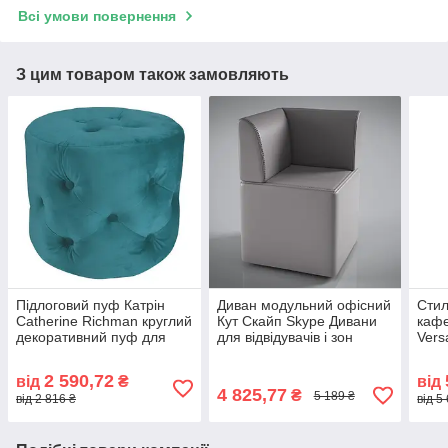
Всі умови повернення
З цим товаром також замовляють
Підлоговий пуф Катрін
Диван модульний офісний
Стил
Catherine Richman круглий
Кут Скайп Skype Дивани
кафе
декоративний пуф для
для відвідувачів і зон
Vers
спальні вітальні зони
очікування Sentenzo
ясен
відпочинку
Ric
2 590,72
від
₴
від
4 825,77
₴
5 189 ₴
від 2 816 ₴
від 5