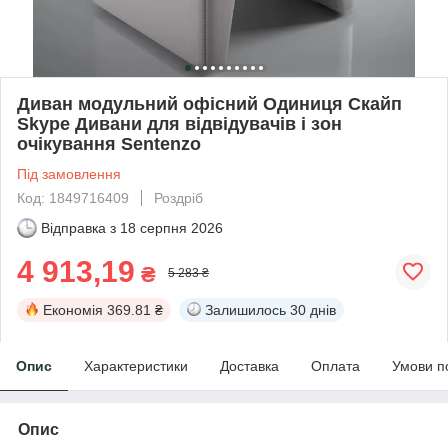
Диван модульний офісний Одиниця Скайп
Skype Дивани для відвідувачів і зон
очікування Sentenzo
Під замовлення
Код: 1849716409
Роздріб
Відправка з
18 серпня 2026
4 913,19
₴
5 283 ₴
Економія
369.81 ₴
Залишилось
30 днів
Опис
Характеристики
Доставка
Оплата
Умови п
Опис