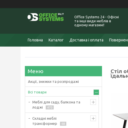
Office Systems 24 - Офісні
та інші види меблів в
одному магазині!
Головна
Каталог
Доставка і оплата
Поверненн
Стіл о
їдаль
Акції, знижки та розпродажі
Всі товари
Меблі для саду, балкона та
лоджі
470
Складні меблі
трансформер
68