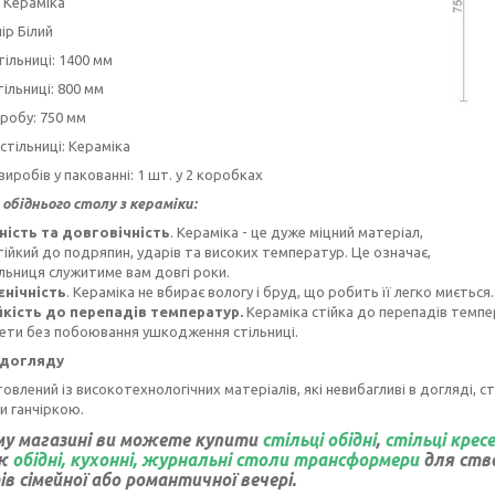
 Кераміка
ір Білий
ільниці: 1400 мм
тільниці: 800 мм
робу: 750 мм
стільниці: Кераміка
 виробів у пакованні: 1 шт. у 2 коробках
обіднього столу з кераміки:
ність та довговічність
. Кераміка - це дуже міцний матеріал,
тійкий до подряпин, ударів та високих температур. Це означає,
льниця служитиме вам довгі роки.
ієнічність
. Кераміка не вбирає вологу і бруд, що робить її легко миєтьс
йкість до перепадів температур.
Кераміка стійка до перепадів темпер
ети без побоювання ушкодження стільниці.
 догляду
товлений із високотехнологічних матеріалів, які невибагливі в догляді, 
и ганчіркою.
му магазині ви можете купити
стільці обідні
,
стільці крес
ож
обідні, кухонні, журнальні столи
трансформери
для ство
в сімейної або романтичної вечері.