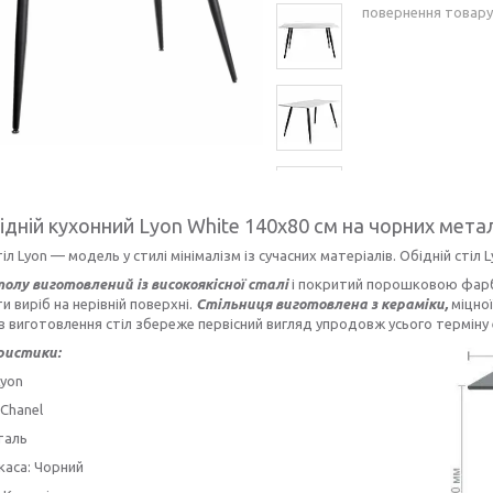
повернення товару
бідній кухонний Lyon White 140х80 см на чорних мета
тіл Lyon — модель у стилі мінімалізм із сучасних матеріалів. Обідній сті
олу виготовлений із високоякісної сталі
і покритий порошковою фарбо
и виріб на нерівній поверхні.
Стільниця виготовлена з кераміки,
міцної
в виготовлення стіл збереже первісний вигляд упродовж усього терміну 
ристики:
Lyon
 Chanel
таль
каса: Чорний