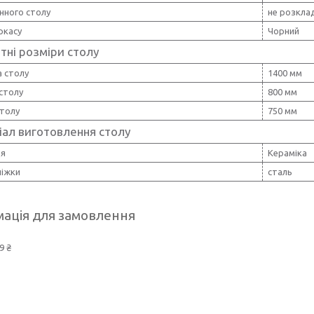
нного столу
не розкла
ркасу
Чорний
тні розміри столу
 столу
1400 мм
столу
800 мм
столу
750 мм
іал виготовлення столу
ця
Кераміка
ніжки
сталь
ація для замовлення
9 ₴