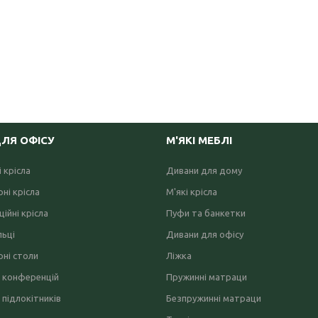
ДЛЯ ОФІСУ
М'ЯКІ МЕБЛІ
 крісла
Дивани для дому
ні крісла
М'які крісла
ійні крісла
Пуфи та банкетки
льці
Дивани для офісу
ні столи
Ліжка
 конференцій
Пружинні матраци
 підлокітників
Безпружинні матраци