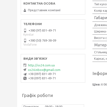
Тип кухо
Представник компанії
Колір ка
Габари
Довжина
+380 (97) 831-49-71
Ширина 
Kyivstar
Висота 
+380 (50) 769-38-09
Матер
Vodafone
Стільни
Каркас, 
http://os24.com.ua
os24.inbox@gmail.com
Інформ
+38 (097) 831-49-71
+38 (097) 831-49-71
Ціна:
6 06
Графік роботи
Понеділок
09:00
18:00