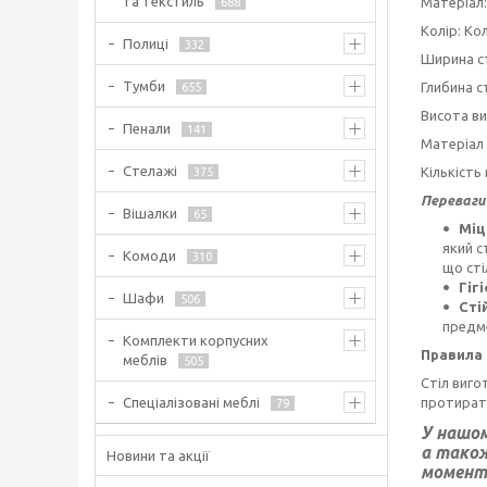
та текстиль
Матеріал:
688
Колір: Кол
Полиці
332
Ширина ст
Тумби
Глибина с
655
Висота ви
Пенали
141
Матеріал 
Стелажі
Кількість
375
Переваги 
Вішалки
65
Міц
який с
Комоди
310
що сті
Гіг
Шафи
506
Сті
предм
Комплекти корпусних
Правила
меблів
505
Стіл виго
Спеціалізовані меблі
протират
79
У нашо
а так
Новини та акції
моменті