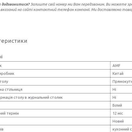
и додзвонитися?
Залиште свій номер ми Вам передзвоним. Ви можете з
 вказаний на сайті контактний телефон компанії. Ми доставляємо товар 
теристики
ні
к
AMF
виробник
Китай
толу
Прямокут
на стільниця
Ні
рмація столу в журнальний столик
Ні
Білий
ний термін
12 міс
Новий
ів
кухонний с