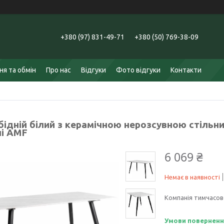
+380 (97) 831-49-71
+380 (50) 769-38-09
я та обмін
Про нас
Відгуки
Фото відгуки
Контакти
бідній білий з керамічною нерозсувною стільни
ні AMF
6 069 ₴
Немає в наявності
Компанія тимчасов