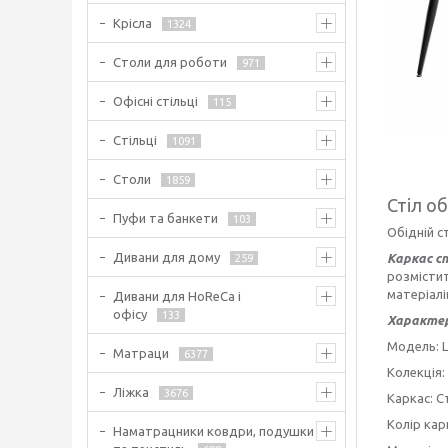
Крісла
1324
Столи для роботи
971
Офісні стільці
115
Стільці
1091
Столи
1859
Стіл о
Пуфи та банкети
103
Обідній с
Дивани для дому
Каркас ст
259
розмістит
матеріалі
Дивани для HoReCa і
офісу
133
Характе
Модель: 
Матраци
6377
Колекція:
Ліжка
3676
Каркас: С
Колір кар
Наматрацники ковдри, подушки