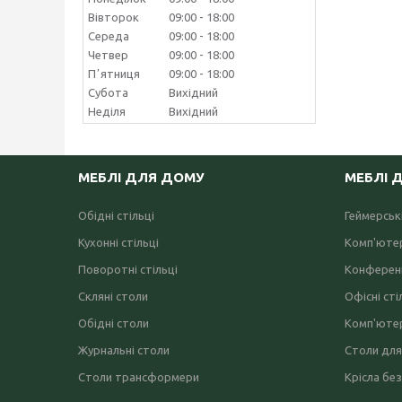
Вівторок
09:00
18:00
Середа
09:00
18:00
Четвер
09:00
18:00
Пʼятниця
09:00
18:00
Субота
Вихідний
Неділя
Вихідний
МЕБЛІ ДЛЯ ДОМУ
МЕБЛІ 
Обідні стільці
Геймерські
Кухонні стільці
Комп'ютер
Поворотні стільці
Конференц
Скляні столи
Офісні сті
Обідні столи
Комп'ютер
Журнальні столи
Столи для
Столи трансформери
Крісла без