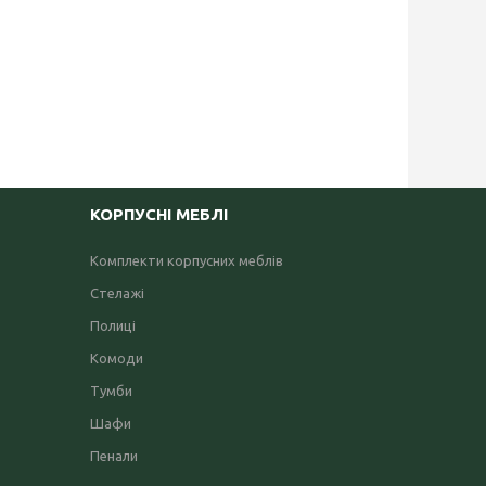
КОРПУСНІ МЕБЛІ
Комплекти корпусних меблів
Стелажі
Полиці
Комоди
Тумби
Шафи
Пенали