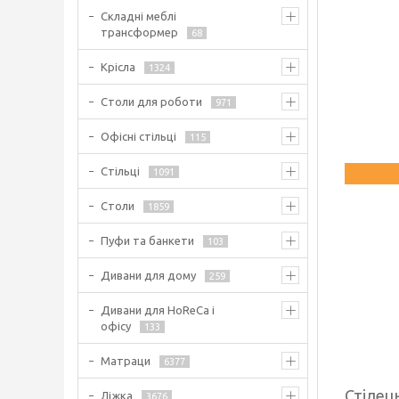
Складні меблі
трансформер
68
Крісла
1324
Столи для роботи
971
Офісні стільці
115
Стільці
1091
Столи
1859
Пуфи та банкети
103
Дивани для дому
259
Дивани для HoReCa і
офісу
133
Матраци
6377
Стілец
Ліжка
3676