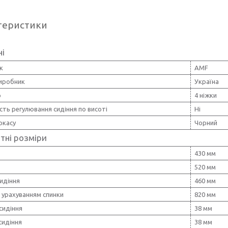
теристики
ні
к
AMF
виробник
Україна
р
4 ніжки
ть регулювання сидіння по висоті
Ні
ркасу
Чорний
тні розміри
430 мм
520 мм
идіння
460 мм
 урахуванням спинки
820 мм
сидіння
38 мм
сидіння
38 мм