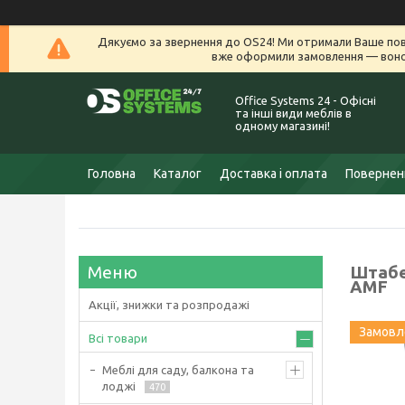
Дякуємо за звернення до OS24! Ми отримали Ваше пов
вже оформили замовлення — воно 
Office Systems 24 - Офісні
та інші види меблів в
одному магазині!
Головна
Каталог
Доставка і оплата
Поверненн
Штабе
AMF
Акції, знижки та розпродажі
Замовле
Всі товари
Меблі для саду, балкона та
лоджі
470