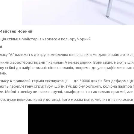
 Майстер Чорний
ія стільця Майстер із каркасом кольору Чорний
 А
ласу "А" належать до групи меблевих шенілів, які вже давно займають лі
чими характеристиками тканинам А немає рівних. Вони міцні, мають щіль
пу стійкі до найрізноманітніших впливів, зокрема до ультрафіолетових
ень.
класу А тривалий термін експлуатації — до 30000 циклів без деформаці
ють переплетену структуру, що імітує дрібну рогожку, колірна палітра
и. Меблі з шенілу не тільки зручні, комфортні та тактильно приємні, але 
ож дуже невибагливий у догляді, його можна мити, чистити та пилососи