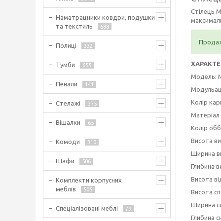
Стілець М
Наматрацники ковдри, подушки
максималь
та текстиль
688
Продаж
Полиці
332
ХАРАКТ
Тумби
655
Модель: 
Пенали
141
Модульац
Колір кар
Стелажі
375
Матеріал 
Вішалки
65
Колір обб
Висота ви
Комоди
310
Ширина в
Шафи
506
Глибина в
Висота ві
Комплекти корпусних
меблів
505
Висота сп
Ширина си
Спеціалізовані меблі
79
Глибина с