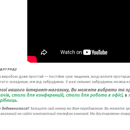
 догляду
 виробом дуже простий — постійне сухе чищення, іноді вологе протир
гато складніше, ніж від забруднень. У разі сильних забруднень можна 
озі нашого інтернет-магазину, Ви можете вибрати та 
вачів
,
столи для конференцій
,
столи для роботи в офісі
,
а
дрібниць
.
и додзвенитися?
Залиште свій номер ми Вам передзвоним. Ви можете з
 вказаний на сайті контактний телефон компанії. Ми доставляємо товар 