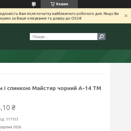
Кошик
ідповість Вам після початку найближчого робочого дня. Якщо Ви
уємо за Ваше очікування та довіру до OS24!
м і спинкою Майстер чорний А-14 TM
,10 ₴
од:
117153
 серпня 2026