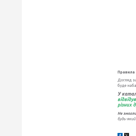
Правила
Догляд за
буде наба
У катал
відвіду
різних 
Не змогл
будь-який