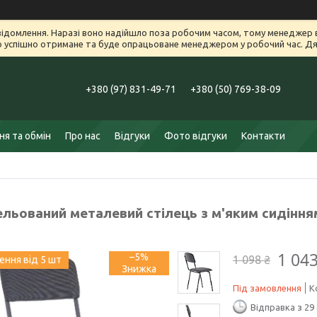
ідомлення. Наразі воно надійшло поза робочим часом, тому менеджер в
успішно отримане та буде опрацьоване менеджером у робочий час. Дяк
+380 (97) 831-49-71
+380 (50) 769-38-09
я та обмін
Про нас
Відгуки
Фото відгуки
Контакти
льований металевий стілець з м'яким сидіння
1 043
–5%
1 098 ₴
ння від 5 шт
Під замовлення
К
Відправка з 29