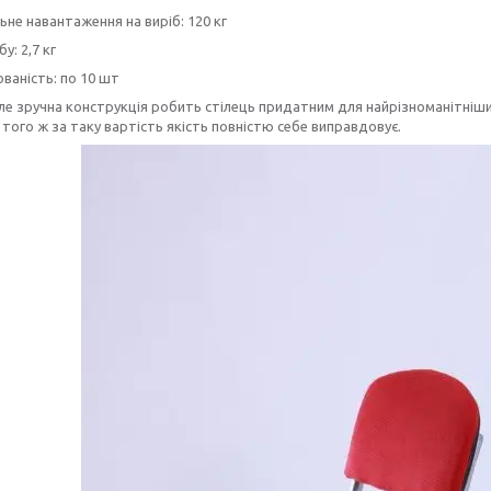
не навантаження на виріб: 120 кг
у: 2,7 кг
ваність: по 10 шт
ле зручна конструкція робить стілець придатним для найрізноманітніши
 того ж за таку вартість якість повністю себе виправдовує.