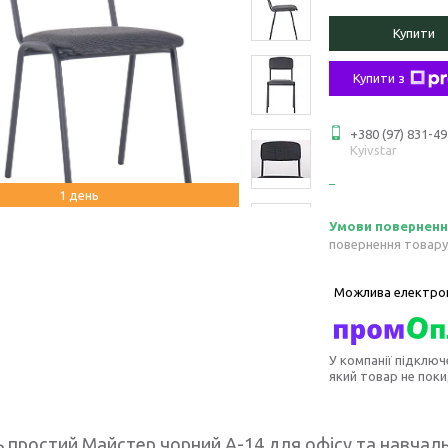
Купити
Купити з
+380 (97) 831-49
Kyivstar
1 день
повернення товару
У компанії підключ
який товар не пок
ь простий Майстер чорний А-14 для офісу та навчал