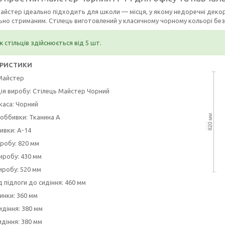
айстер ідеально підходить для школи — місця, у якому недоречні декор
но стриманим. Стілець виготовлений у класичному чорному кольорі без
 стільців здійснюється від 5 шт.
ЕРИСТИКИ
Майстер
ія виробу: Стілець Майстер Чорний
каса: Чорний
оббивки: Тканина А
ивки: А-14
робу: 820 мм
иробу: 430 мм
иробу: 520 мм
д підлоги до сидіння: 460 мм
инки: 360 мм
діння: 380 мм
идіння: 380 мм