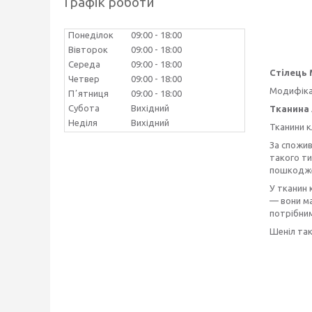
Графік роботи
Понеділок
09:00
18:00
Вівторок
09:00
18:00
Середа
09:00
18:00
Стілець
Четвер
09:00
18:00
Модифікац
Пʼятниця
09:00
18:00
Субота
Вихідний
Тканина
Неділя
Вихідний
Тканини к
За спожив
такого ти
пошкодж
У тканин 
— вони ма
потрібним
Шеніл так