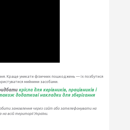
ання. Краще уникати фізичних пошкоджень — їх позбутися
користуватися мийними засобами.
придбати
крісла для керівників, працівників і
також додаткові накладки для зберігання
робити замовлення через сайт або зателефонувати на
на всій території України.