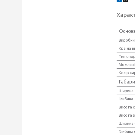
Харак
Основ
Виробни
Країна 
Тип опо
Можливіс
Колір ка
Габари
Ширина
Глибина
Висота с
Висота з
Ширина 
Глибина 