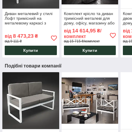
Диван металевий у стилі
Комплект крісло та диван
Комп
Лофт тримісний на
тримісний металеві для
двом
металевому каркасі з
дому, офісу, магазину або
дому
м'якою сидушкою Грін
салон Грін Трик
в са
14 614,95
від
₴/
від
Трик Лофт Тенеро
Лофт Тенеро
Тен
8 473,23
від
₴
комплект
ком
від 9 111 ₴
від 15 715 ₴/комплект
від 1
Купити
Купити
Подібні товари компанії