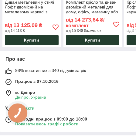
Диван металевий у стилі
Комплект крісло та диван
Кріс
Лофт двомісний на
двомісний металеві для
Лоф
металевому каркасі з
дому, офісу, магазину або
карк
м'яким спинкою та
в салон Грін Трик Лофт
Грін
14 273,64
від
₴/
сидінням Час Пік Тенеро
Тенеро
13 125,09
від
₴
від
комплект
від 14 113 ₴
від 15 348 ₴/комплект
від 5
Купити
Купити
Про нас
98% позитивних з 340 відгуків за рік
Працює з 07.10.2016
м. Дніпро
Дніпро, Україна
Контакти
Сьогодні працює з 09:00 до 18:00
Показати весь графік роботи