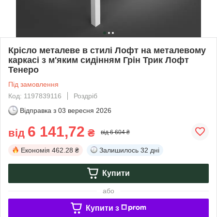
Крісло металеве в стилі Лофт на металевому
каркасі з м'яким сидінням Грін Трик Лофт
Тенеро
Під замовлення
Код: 1197839116
Роздріб
Відправка з
03 вересня 2026
6 141,72
від
₴
від 6 604 ₴
Економія
462.28 ₴
Залишилось
32 дні
Купити
або
Купити з