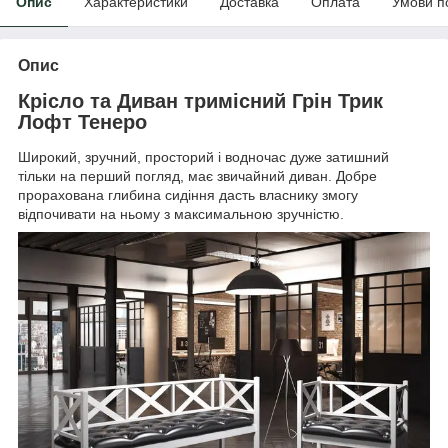
Опис
Характеристики
Доставка
Оплата
Умови п
Опис
Крісло та Диван тримісний Грін Трик
Лофт Тенеро
Широкий, зручний, просторий і водночас дуже затишний
тільки на перший погляд, має звичайний диван. Добре
прорахована глибина сидіння дасть власнику змогу
відпочивати на ньому з максимальною зручністю.