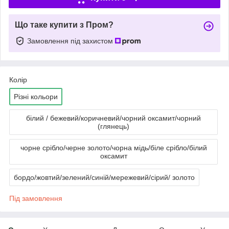
Що таке купити з Пром?
Замовлення під захистом
Колір
Різні кольори
білий / бежевий/коричневий/чорний оксамит/чорний
(глянець)
чорне срібло/черне золото/чорна мідь/біле срібло/білий
оксамит
бордо/жовтий/зелений/синій/мережевий/сірий/ золото
Під замовлення