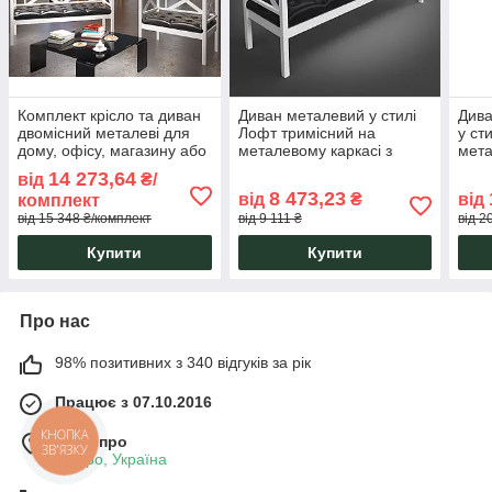
Комплект крісло та диван
Диван металевий у стилі
Дива
двомісний металеві для
Лофт тримісний на
у ст
дому, офісу, магазину або
металевому каркасі з
мета
в салон Грін Трик Лофт
м'якою сидушкою Грін
м'як
14 273,64
від
₴/
Тенеро
Трик Лофт Тенеро
Тен
8 473,23
від
₴
від
комплект
від 15 348 ₴/комплект
від 9 111 ₴
від 2
Купити
Купити
Про нас
98% позитивних з 340 відгуків за рік
Працює з 07.10.2016
м. Дніпро
КНОПКА
ЗВ'ЯЗКУ
Дніпро, Україна