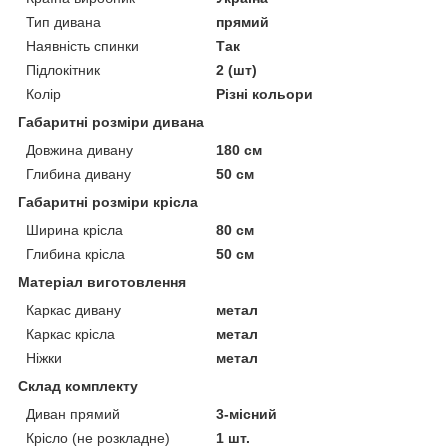
Тип дивана
прямий
Наявність спинки
Так
Підлокітник
2 (шт)
Колір
Різні кольори
Габаритні розміри дивана
Довжина дивану
180 см
Глибина дивану
50 см
Габаритні розміри крісла
Ширина крісла
80 см
Глибина крісла
50 см
Матеріал виготовлення
Каркас дивану
метал
Каркас крісла
метал
Ніжки
метал
Склад комплекту
Диван прямий
3-місний
Крісло (не розкладне)
1 шт.