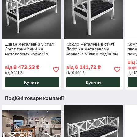
Диван металевий у стилі
Крісло металеве в стилі
Комп
Лофт тримісний на
Лофт на металевому
двом
металевому каркасі з
каркасі з м'яким сидінням
дому
м'якою сидушкою Грін
Грін Трик Лофт Тенеро
в са
від
Трик Лофт Тенеро
Тен
8 473,23
6 141,72
від
₴
від
₴
ком
від 9 111 ₴
від 6 604 ₴
від 1
Купити
Купити
Подібні товари компанії