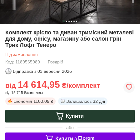
Комплект крісло та диван тримісний металеві
для дому, офісу, магазину або салон Грін
Трик Лофт Тенеро
Під замовлення
Код: 1189565989
Роздріб
Відправка з
03 вересня 2026
14 614,95
від
₴/комплект
від 15 715 ₴/комплект
Економія
1100.05 ₴
Залишилось
32 дні
Купити
або
Купити з