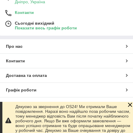
Дніпро, Україна
Контакти
Сьогодні вихідний
Показати весь графік роботи
Про нас
Контакти
Доставка та оплата
Графік роботи
Повна версія сайту
Дякуємо за звернення до OS24! Ми отримали Ваше
повідомлення. Наразі воно надійшло поза робочим часом,
тому менеджер відповість Вам після початку найближчого
Сайт створено на маркетплейсі
Prom.ua
робочого дня. Якщо Ви вже оформили замовлення —
воно успішно отримане та буде опрацьоване менеджером
у робочий час. Дякуємо за Ваше очікування та довіру до