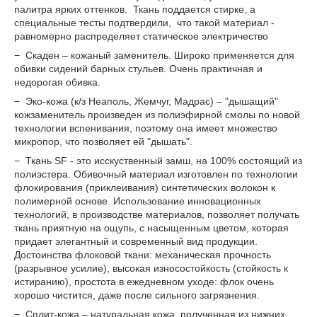
палитра ярких оттенков. Ткань поддается стирке, а
специальные тесты подтвердили, что такой материал -
равномерно распределяет статическое электричество
− Скаден – кожаный заменитель. Широко применяется для
обивки сидений барных стульев. Очень практичная и
недорогая обивка.
− Эко-кожа (к/з Неаполь, Жемчуг, Мадрас) – "дышащий"
кожзаменитель произведен из полиэфирной смолы по новой
технологии вспенивания, поэтому она имеет множество
микропор, что позволяет ей "дышать".
− Ткань SF - это исскуственный замш, на 100% состоящий из
полиэстера. Обивочный материал изготовлен по технологии
флокирования (приклеивания) синтетических волокон к
полимерной основе. Использование инновационных
технологий, в производстве материалов, позволяет получать
ткань приятную на ощупь, с насыщенным цветом, которая
придает элегантный и современный вид продукции.
Достоинства флоковой ткани: механическая прочность
(разрывное усилие), высокая износостойкость (стойкость к
истиранию), простота в ежедневном уходе: флок очень
хорошо чистится, даже после сильного загрязнения.
− Сплит-кожа – натуральная кожа, полученная из нижних