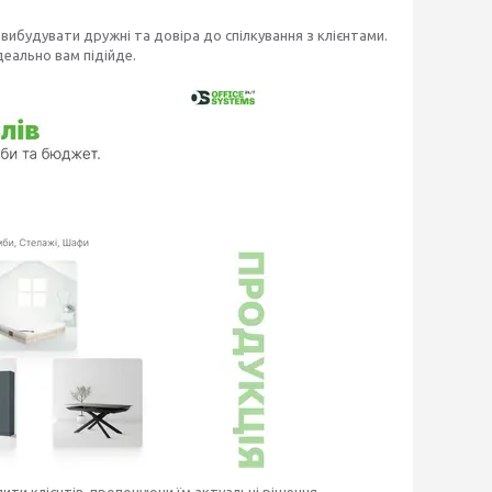
вибудувати дружні та довіра до спілкування з клієнтами.
деально вам підійде.
ити клієнтів, пропонуючи їм актуальні рішення.