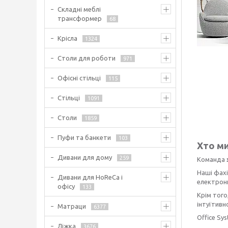
Складні меблі
трансформер
68
Крісла
1324
Столи для роботи
971
Офісні стільці
115
Стільці
1091
Столи
1859
Пуфи та банкети
103
Хто м
Дивани для дому
259
Команда
Наші фахі
Дивани для HoReCa і
електронн
офісу
133
Крім того
інтуїтивн
Матраци
6377
Office Sy
Ліжка
3676