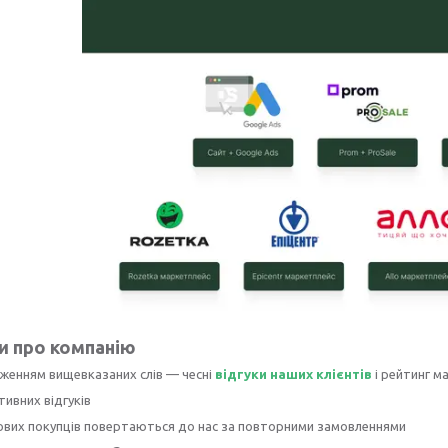
и про компанію
женням вищевказаних слів — чесні
відгуки наших клієнтів
і рейтинг м
тивних відгуків
ових покупців повертаються до нас за повторними замовленнями