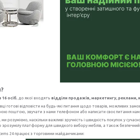
и?
з 16 осіб
, до якої входять
відділи продажів, маркетингу, реклами, к
вці готові відповісти на будь-які питання щодо товарів, можливих зам
ою поштою, звучати з нами телефоном або написати своє питання нам у
, ми розуміємо, наскільки важливі зручність і швидкість покупок у сучасн
о зрозумілу платформу для швидкого вибору меблів, а також безпечний і
stems 24 працює з торговими майданчиками: