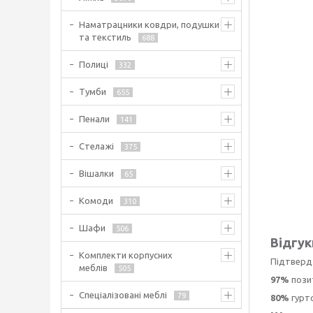
Наматрацники ковдри, подушки
та текстиль
688
Полиці
332
Тумби
655
Пенали
141
Стелажі
375
Вішалки
65
Комоди
310
Шафи
506
Відгук
Комплекти корпусних
Підтверд
меблів
505
97%
пози
Спеціалізовані меблі
79
80%
гурт