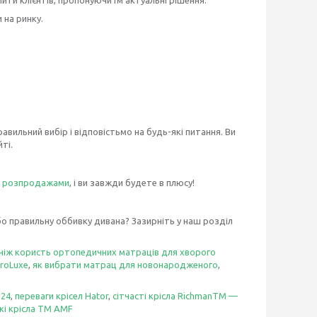
 на ринку.
вильний вибір і відповістьмо на будь-які питання. Ви
ті.
а розпродажами
, і ви завжди будете в плюсу!
або правильну оббивку дивана? Зазирніть у наш розділ
 ніж користь ортопедичних матраців для хворого
roLuxe
,
як вибрати матрац для новонародженого
,
 24
,
переваги крісел Hator
,
сітчасті крісла RichmanTM —
кі крісла ТМ AMF