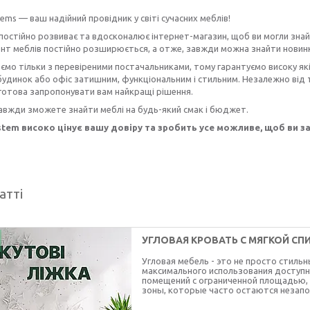
tems — ваш надійний провідник у світі сучасних меблів!
постійно розвиває та вдосконалює інтернет-магазин, щоб ви могли знайт
т меблів постійно розширюється, а отже, завжди можна знайти новинк
мо тільки з перевіреними постачальниками, тому гарантуємо високу якіс
удинок або офіс затишним, функціональним і стильним. Незалежно від то
готова запропонувати вам найкращі рішення.
завжди зможете знайти меблі на будь-який смак і бюджет.
stem високо цінує вашу довіру та зробить усе можливе, щоб ви 
атті
УГЛОВАЯ КРОВАТЬ С МЯГКОЙ СП
Угловая мебель - это не просто стиль
максимального использования доступн
помещений с ограниченной площадью, 
зоны, которые часто остаются незап