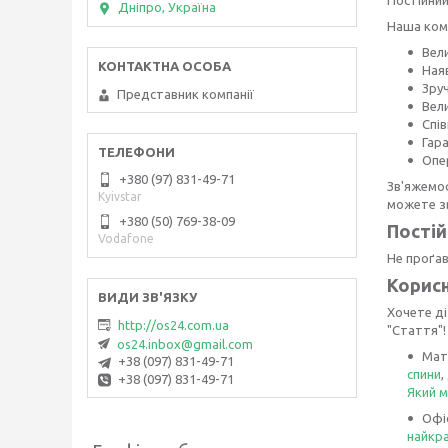
Дніпро, Україна
Наша комп
Вел
Наяв
Зру
Представник компанії
Вел
Спі
Гар
Опе
+380 (97) 831-49-71
Зв'яжемос
Kyivstar
можете зв
+380 (50) 769-38-09
Постій
Vodafone
Не проґав
Корисн
Хочете ді
http://os24.com.ua
"Стаття"!
os24.inbox@gmail.com
Мат
+38 (097) 831-49-71
спини
,
+38 (097) 831-49-71
Який 
Офі
найкра