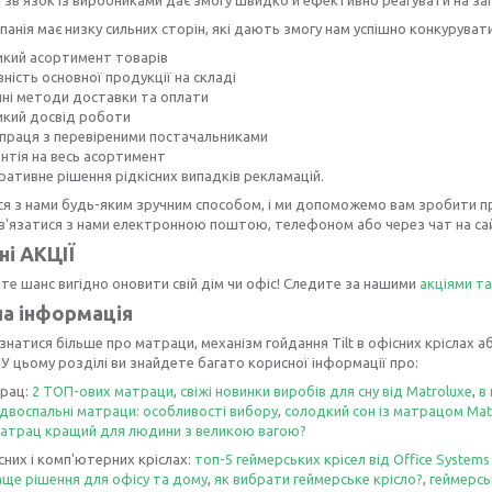
анія має низку сильних сторін, які дають змогу нам успішно конкурувати
икий асортимент товарів
ність основної продукції на складі
чні методи доставки та оплати
икий досвід роботи
впраця з перевіреними постачальниками
антія на весь асортимент
ративне рішення рідкісних випадків рекламацій.
я з нами будь-яким зручним способом, і ми допоможемо вам зробити пра
'язатися з нами електронною поштою, телефоном або через чат на сай
ні АКЦІЇ
те шанс вигідно оновити свій дім чи офіс! Следите за нашими
акціями т
а інформація
знатися більше про матраци, механізм гойдання Tilt в офісних кріслах 
 У цьому розділі ви знайдете багато корисної інформації про:
рац:
2 ТОП-ових матраци
,
свіжі новинки виробів для сну від Matroluxe
,
в
двоспальні матраци: особливості вибору
,
солодкий сон із матрацом Mat
матрац кращий для людини з великою вагою?
сних і комп'ютерних кріслах:
топ-5 геймерських крісел від Office Systems
ще рішення для офісу та дому
,
як вибрати геймерське крісло?
,
геймерсь