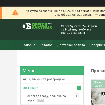
Дякуємо за звернення до OS24! Ми отримали Ваше пов
вже оформили замовлення — воно 
Office Systems 24 - Офісні
та інші види меблів в
одному магазині!
Головна
Каталог
Доставка і оплата
Поверненн
Про к
Акції, знижки та розпродажі
28 бер.
2024
Всі товари
Меблі для саду, балкона та
лоджі
470