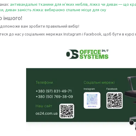
анах:
антивандальні тканини для м'яких меблів
,
ліжко чи диван — що кр
ки
,
диван замість ліжка: вибираємо спальне місце для сну
о іншого!
допоможе вам зробити правильний вибір!
еся до нас у соціальних мережах Instagram і Facebook, щоб бути в курсі в