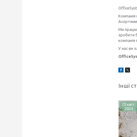
OfficeSys
Компанія 
Асортимен
Ми працює
зробити б
компанія 
У нас ви 
OfficeSy
Інші ст
23 квіт.
2024