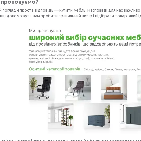
 пропонуємо?
 погляд є проста відповідь — купити мебль. Насправді для нас важливо 
вці допоможуть вам зробити правильний вибір і підібрати товар, який і
 зв'язок із виробниками дає змогу швидко й ефективно реагувати на зап