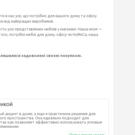
и в нас усе, що потрібно для вашого дому та офісу.
и від найкращих виробників.
ть усіх представлених меблів у магазині. Наша місія —
го, потрібні меблі для дому, офісу чи HoReCa, наша
залишилися задоволені своєю покупкою.
ИНКОЙ
ный акцент в доме, а еще и практичное решение для
ого пространства. Она идеально подходит для
так как позволяет эффективно использовать угловые
олненными.
Повна версія статті