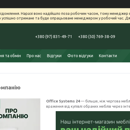
ідомлення. Наразі воно надійшло поза робочим часом, тому менеджер в
успішно отримане та буде опрацьоване менеджером у робочий час. Дяк
+380 (97) 831-49-71
+380 (50) 769-38-09
я та обмін
Про нас
Відгуки
Фото відгуки
Контакти
омпанію
Office Systems 24
— більше, ніж чергова мебл
враження від купівлі обраних меблів через інт