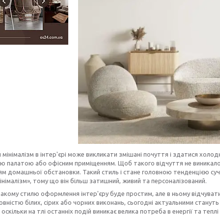
 мінімалізм в інтер'єрі може викликати змішані почуття і здатися холод
ю палатою або офісним приміщенням. Щоб такого відчуття не виникало,
ям домашньої обстановки. Такий стиль і стане головною тенденцією суча
інімалізм», тому що він більш затишний, живий та персоналізований.
акому стилю оформлення інтер'єру буде простим, але в ньому відчувати
овністю білих, сірих або чорних виконань, сьогодні актуальними стануть
 оскільки на тлі останніх подій виникає велика потреба в енергії та тепл