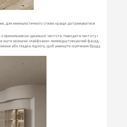
лин, для мінімалістичного стилю краще дотримуватися
ь є прихильником ідеальної чистоти. Наводити чистоту і
же мати незначні «лайфхаки»: пилевідштовхуючий фасад,
блення або гладка підлога, щоб уникнути скупчення бруду.