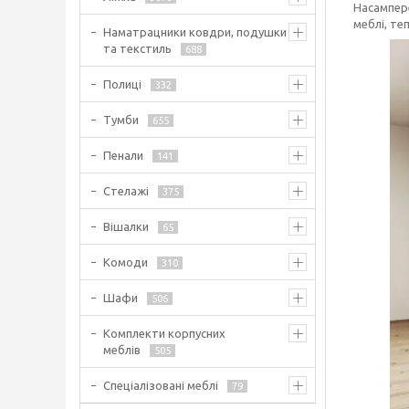
Насампере
меблі, те
Наматрацники ковдри, подушки
та текстиль
688
Полиці
332
Тумби
655
Пенали
141
Стелажі
375
Вішалки
65
Комоди
310
Шафи
506
Комплекти корпусних
меблів
505
Спеціалізовані меблі
79