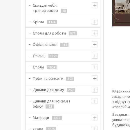
Складні меблі
трансформер
68
Крісла
1324
Столи для роботи
971
Офісні стільці
115
Стільці
1091
Столи
1859
Пуфи та банкети
103
Дивани для дому
259
Класичний
лікарняно
Дивани для HoReCa і
з відчутт
офісу
133
«теплий м
Завдяки т
Матраци
6377
уникати п
будинок»,
Ліжка
3676