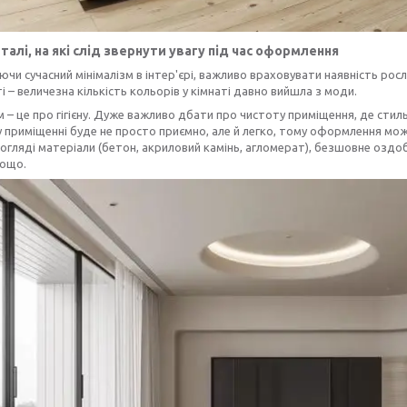
талі, на які слід звернути увагу під час оформлення
и сучасний мінімалізм в інтер'єрі, важливо враховувати наявність рос
і – величезна кількість кольорів у кімнаті давно вийшла з моди.
м – це про гігієну. Дуже важливо дбати про чистоту приміщення, де стил
 приміщенні буде не просто приємно, але й легко, тому оформлення мо
догляді матеріали (бетон, акриловий камінь, агломерат), безшовне оздо
тощо.