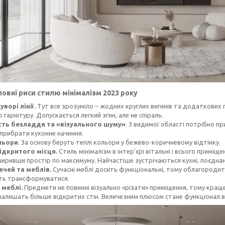
ловні риси стилю мінімалізм 2023 року
суворі лінії.
Тут все зрозуміло – жодних круглих вигинів та додаткових п
 гарнітуру. Допускається легкий згин, але не спіраль.
сть безладдя та «візуального шуму»
. З видимої області потрібно при
прибрати кухонне начиння.
льори
. За основу беруть теплі кольори у бежево-коричневому відтінку.
ідкритого місця.
Стиль мінімалізм в інтер'єрі вітальні і всього примі
ширивши простір по максимуму. Найчастіше зустрічаються кухні, поєдна
чей та меблів.
Сучасні меблі досить функціональні, тому облагородити
сть трансформуватися.
 меблі.
Предмети не повинні візуально «різати» приміщення, тому краще
 залишать більше відкритих стін. Величезним плюсом стане функціонал в 