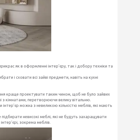
рикрас як в оформленні інтер'єру, так і добору техніки та
брати і сховати всі зайві предмети, навіть на кухні
щення краще проектувати таким чином, щоб не було зайвих
ні з кімнатами, перетворюючи велику вітальню.
 інтер'єр можна з невеликою кількістю меблів, які мають
 підбирати невисокі меблі, які не будуть захаращувати
інтер'єрі, зокрема меблів.