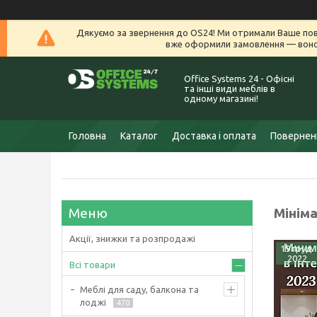
Дякуємо за звернення до OS24! Ми отримали Ваше пов
вже оформили замовлення — воно 
Office Systems 24 - Офісні
та інші види меблів в
одному магазині!
Головна
Каталог
Доставка і оплата
Поверненн
Мініма
Акції, знижки та розпродажі
19 груд.
2022
Всі товари
Меблі для саду, балкона та
лоджі
470