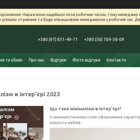
ідомлення. Наразі воно надійшло поза робочим часом, тому менеджер в
успішно отримане та буде опрацьоване менеджером у робочий час. Дяк
+380 (97) 831-49-71
+380 (50) 769-38-09
я та обмін
Про нас
Відгуки
Фото відгуки
Контакти
лізм в інтер'єрі 2023
Що таке мінімалізм в інтер'єрі?
У мінімалістичному стилі оформлення характер
кількість меблів.