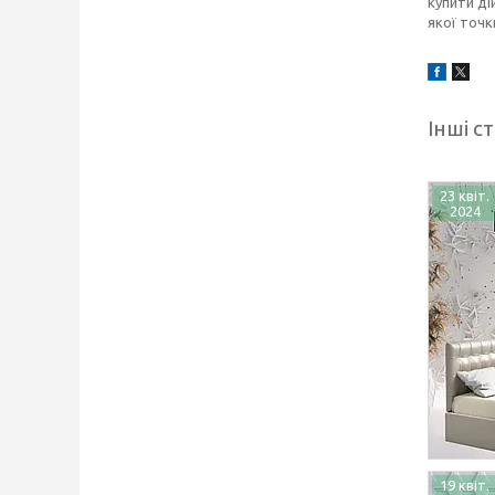
купити ді
якої точк
Інші ст
23 квіт.
2024
19 квіт.