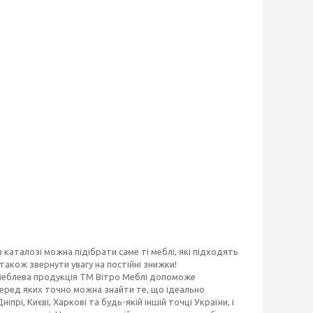
каталозі можна підібрати саме ті меблі, які підходять
також звернути увагу на постійні знижки!
ці. Меблева продукція ТМ Вітро Меблі допоможе
еред яких точно можна знайти те, що ідеально
рі, Києві, Харкові та будь-якій іншій точці України, і