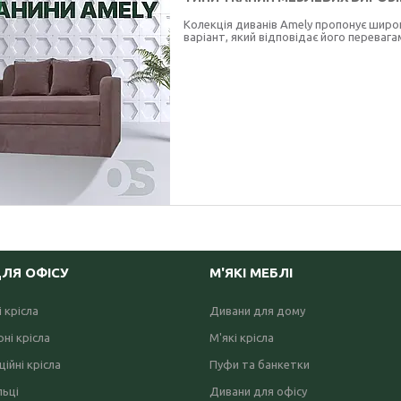
Колекція диванів Amely пропонує широк
варіант, який відповідає його перевага
ДЛЯ ОФІСУ
М'ЯКІ МЕБЛІ
 крісла
Дивани для дому
ні крісла
М'які крісла
ійні крісла
Пуфи та банкетки
льці
Дивани для офісу