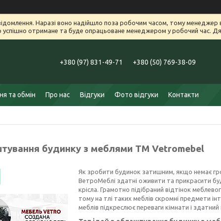
ідомлення. Наразі воно надійшло поза робочим часом, тому менеджер в
успішно отримане та буде опрацьоване менеджером у робочий час. Дяк
+380 (97) 831-49-71
+380 (50) 769-38-09
я та обмін
Про нас
Відгуки
Фото відгуки
Контакти
тування будинку з меблями ТМ Vetromebel
Як зробити будинок затишним, якщо немає гр
ВетроМеблі здатні оживити та прикрасити буд
крісла. Грамотно підібраний відтінок меблево
тому на тлі таких меблів скромні предмети ін
меблів підкреслює переваги кімнати і здатний