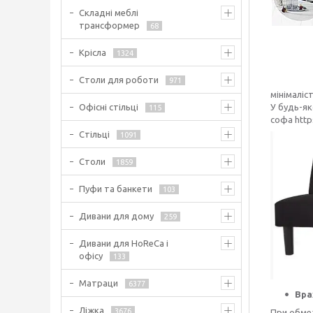
Складні меблі
трансформер
68
Крісла
1324
Столи для роботи
971
мінімаліс
Офісні стільці
У будь-як
115
софа http
Стільці
1091
Столи
1859
Пуфи та банкети
103
Дивани для дому
259
Дивани для HoReCa і
офісу
133
Матраци
6377
Вра
Ліжка
3676
При обмеж