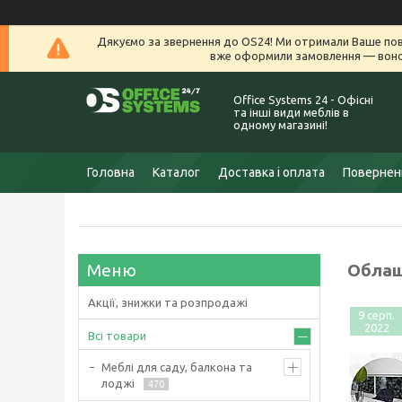
Дякуємо за звернення до OS24! Ми отримали Ваше пов
вже оформили замовлення — воно 
Office Systems 24 - Офісні
та інші види меблів в
одному магазині!
Головна
Каталог
Доставка і оплата
Поверненн
Облаш
Акції, знижки та розпродажі
9 серп.
2022
Всі товари
Меблі для саду, балкона та
лоджі
470