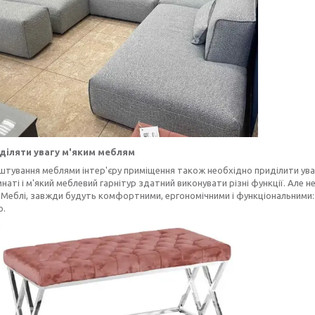
діляти увагу м'яким меблям
тування меблями інтер'єру приміщення також необхідно приділити уваг
мнаті і м'який меблевий гарнітур здатний виконувати різні функції. Але 
еблі, завжди будуть комфортними, ергономічними і функціональними: h
o.