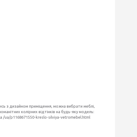
ись з дизайном приміщення, можна вибрати меблі,
номанітних колірних відтінків на будь-яку модель:
ua /ua/p1168671550-kreslo-silviya-vetromebel.html