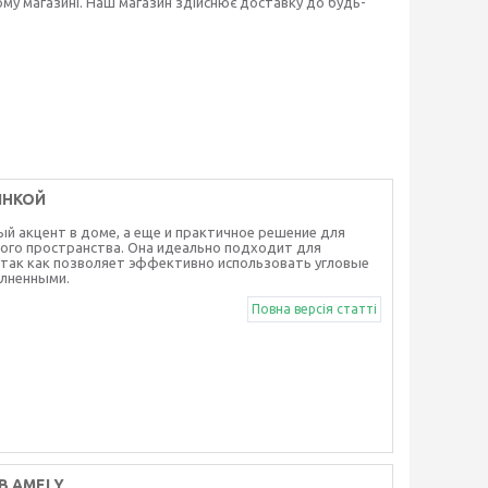
ому магазині. Наш магазин здійснює доставку до будь-
ИНКОЙ
ный акцент в доме, а еще и практичное решение для
ого пространства. Она идеально подходит для
так как позволяет эффективно использовать угловые
олненными.
Повна версія статті
В AMELY