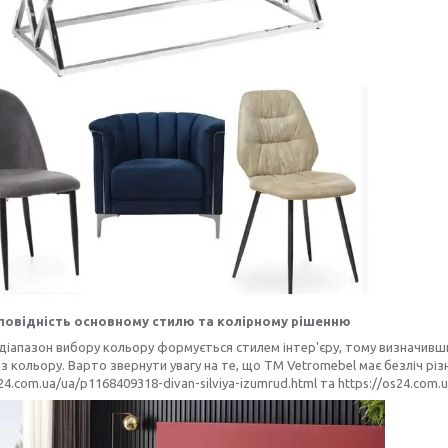
повідність основному стилю та колірному рішенню
діапазон вибору кольору формується стилем інтер'єру, тому визначивш
з кольору. Варто звернути увагу на те, що ТМ Vetromebel має безліч різ
s24.com.ua/ua/p1168409318-divan-silviya-izumrud.html та https://os24.com.