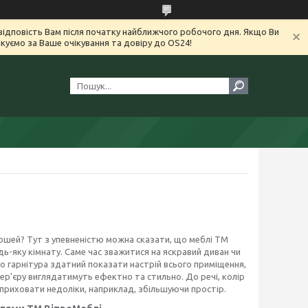
ідповість Вам після початку найближчого робочого дня. Якщо Ви
уємо за Ваше очікування та довіру до OS24!
ошей? Тут з упевненістю можна сказати, що меблі ТМ
ь-яку кімнату. Саме час зважитися на яскравий диван чи
го гарнітура здатний показати настрій всього приміщення,
тер'єру виглядатимуть ефектно та стильно. До речі, колір
 приховати недоліки, наприклад, збільшуючи простір.