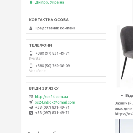
Дніпро, Україна
Представник компанії
+380 (97) 831-49-71
Kyivstar
+380 (50) 769-38-09
Vodafone
Від
http://os24.com.ua
os24.inbox@gmail.com
Зазвичай 
+38 (097) 831-49-71
виходячи 
+38 (097) 831-49-71
https://o