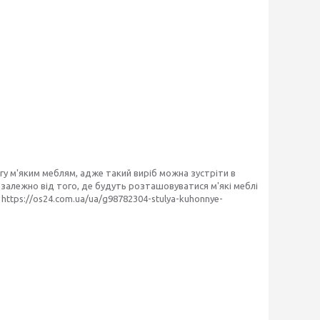
у м'яким меблям, адже такий виріб можна зустріти в
незалежно від того, де будуть розташовуватися м'які меблі
ttps://os24.com.ua/ua/g98782304-stulya-kuhonnye-