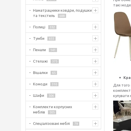
такі моде
Наматрацники ковдри, подушки
та текстиль
688
Полиці
332
Тумби
655
Пенали
141
Стелажі
375
Вішалки
65
Кра
Комоди
310
Для того 
комплекти
Шафи
купувати 
506
Комплекти корпусних
меблів
505
Спеціалізовані меблі
79