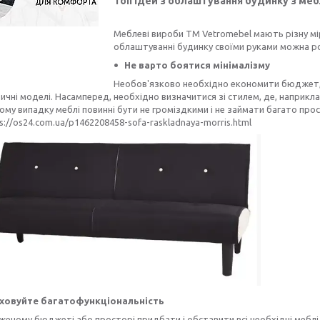
Топ ідей з облаштування будинку з ме
Меблеві вироби ТМ Vetromebel мають різну мір
облаштуванні будинку своїми руками можна роз
Не варто боятися мінімалізму
Необов'язково необхідно економити бюджет, 
тичні моделі. Насамперед, необхідно визначитися зі стилем, де, наприкл
ому випадку меблі повинні бути не громіздкими і не займати багато про
s://os24.com.ua/p1462208458-sofa-raskladnaya-morris.html
ховуйте багатофункціональність
еному бюджеті або просторі придбати і обставити всі необхідні мебл