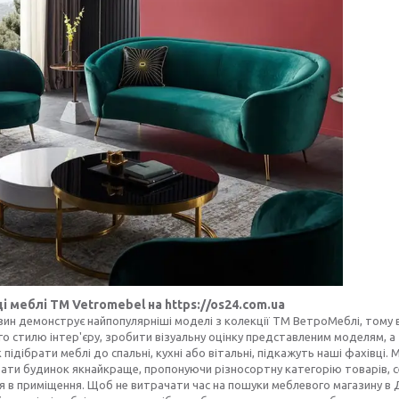
 меблі ТМ Vetromebel на https://os24.com.ua
ин демонструє найпопулярніші моделі з колекції ТМ ВетроМеблі, тому в 
о стилю інтер'єру, зробити візуальну оцінку представленим моделям, а 
к підібрати меблі до спальні, кухні або вітальні, підкажуть наші фахів
ти будинок якнайкраще, пропонуючи різносортну категорію товарів, с
 в приміщення. Щоб не витрачати час на пошуки меблевого магазину в Дніп