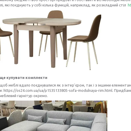
лі, які поєднують у собі кілька функцій, наприклад, як розкладний стіл
h
ще купувати комплекти
щоб меблі вдало поєднувалися як з інтер'єром, так і з іншими елементам
: https://os24.com.ua/ua/p1535133805-sofa-modulnaya-rim.html. Придба
меблевий гарнітур окремо.