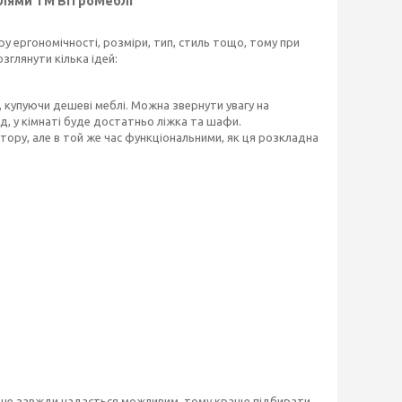
блями ТМ ВітроМеблі
у ергономічності, розміри, тип, стиль тощо, тому при
глянути кілька ідей:
купуючи дешеві меблі. Можна звернути увагу на
ад, у кімнаті буде достатньо ліжка та шафи.
стору, але в той же час функціональними, як ця розкладна
і не завжди надається можливим, тому краще підбирати