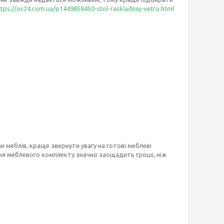
ttps://os24.com.ua/p1449858450-stol-raskladnoj-vetro.html
и меблів, краще звернути увагу на готові меблеві
ння меблевого комплекту значно заощадить гроші, ніж